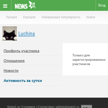
Вход
Лучшее
Хорошее
Набирающее популярность
Новое
Luchina
Профиль участника
Только для
зарегистрированных
Отношения
участников
Новости
Активность за сутки
News2.ru
:
О сервисе
|
Статистика
| admin@news2.ru