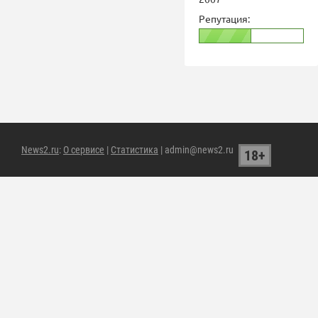
Репутация:
News2.ru
:
О сервисе
|
Статистика
| admin@news2.ru
18+