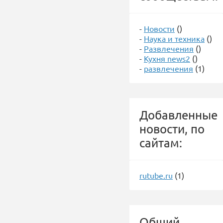
-
Новости
()
-
Наука и техника
()
-
Развлечения
()
-
Кухня news2
()
-
развлечения
(1)
Добавленные
новости, по
сайтам:
rutube.ru
(1)
Общий