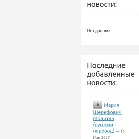
новости:
Нет данных
Последние
добавленные
новости:
Мария
6
Шерефович
Молитва
(русский
перевод)
— 16
Мая 2007