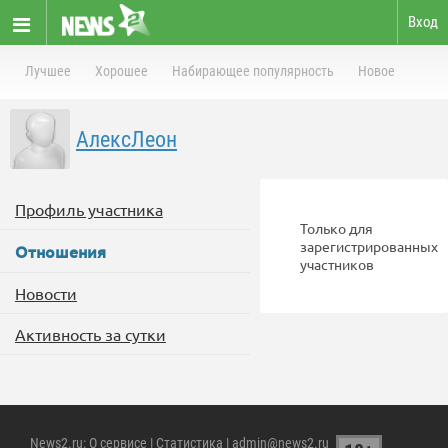
Вход
Лучшее
Хорошее
Набирающее популярность
Новое
АлексЛеон
Профиль участника
Только для
зарегистрированных
Отношения
участников
Новости
Активность за сутки
News2.ru
:
О сервисе
|
Статистика
| admin@news2.ru