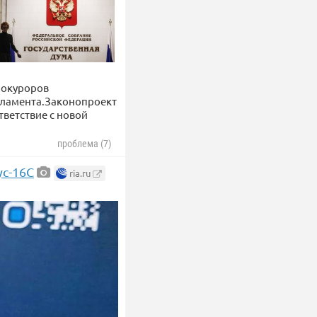
рокуроров
рламента.Законопроект
ветствие с новой
проблема (7)
с-16С
ria.ru