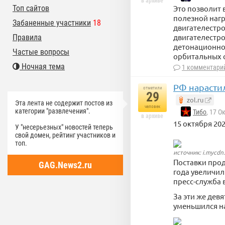
в архиве
Это позволит 
Топ сайтов
полезной нагр
Забаненные участники
18
двигателестр
двигателестр
Правила
детонационног
Частые вопросы
орбитальных с
Ночная тема
1 комментари
РФ нарастил
отметили
29
zol.ru
Эта лента не содержит постов из
человек
категории "развлечения".
Тибо
, 17 О
в архиве
15 октября 202
У "несерьезных" новостей теперь
свой домен, рейтинг участников и
топ.
источник: i.mycdn
Поставки прод
GAG.News2.ru
года увеличил
пресс-служба
За эти же дев
уменьшился на