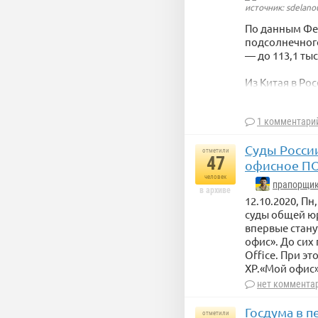
источник: sdelano
По данным Фе
подсолнечного
— до 113,1 тыс
Из Китая в Рос
консервированн
этой продукци
1 комментари
Суды России
источник: sdelano
отметили
47
офисное П
человек
прапорщик
в архиве
12.10.2020, П
суды общей юр
впервые стану
офис». До сих
Office. При э
XP.«Мой офис»
нет коммента
Госдума в 
отметили