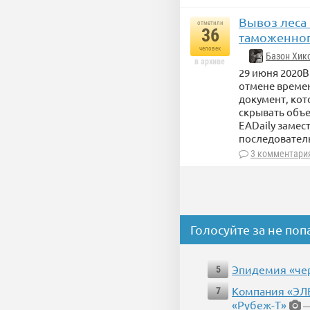
Вывоз леса
отметили
36
таможенног
человек
Базон Хик
в архиве
29 июня 2020В
отмене време
документ, ко
скрывать объ
EADaily замес
последовател
3 комментари
Голосуйте за не поп
Эпидемия «чер
5
Компания «ЭЛВ
7
«Рубеж-Т»
—