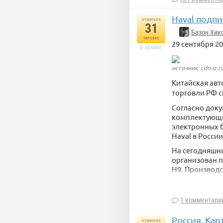
Новый Эльбру
Haval подпи
отметили
процессоров с
31
Базон Хик
человек
В МЦСТ заявля
29 сентября 20
в архиве
российских те
Эльбрус-16С д
источник: cdn.iz.r
Китайская ав
торговли РФ с
Согласно доку
комплектующие
электронных 
Haval в России
На сегодняшни
организован п
H9. Производс
3 марта
сообщ
1 комментари
Россия. Кар
отметили