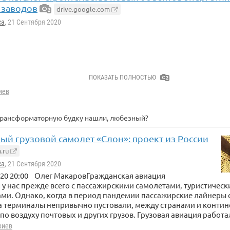
 заводов
drive.google.com
2
са
, 21 Сентября 2020
ПОКАЗАТЬ ПОЛНОСТЬЮ
2
иев
 трансформаторную будку нашли, любезный?
ый грузовой самолет «Слон»: проект из России
.ru
са
, 21 Сентября 2020
020 20:00 Олег МакаровГражданская авиация
 у нас прежде всего с пассажирскими самолетами, туристичес
ми. Однако, когда в период пандемии пассажирские лайнеры 
 а терминалы непривычно пустовали, между странами и конти
о воздуху почтовых и других грузов. Грузовая авиация работа
риев