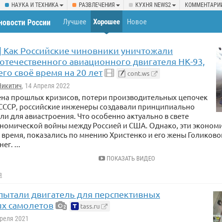
НАУКА И ТЕХНИКА
РАЗВЛЕЧЕНИЯ
КУХНЯ NEWS2
КОММЕНТАРИ
Лучшее
Хорошее
Новое
новости России
ь] Как Российские чиновники уничтожали
 отечественного авиационного двигателя НК-93,
го своё время на 20 лет
cont.ws
Никитич
, 14 Апреля 2022
ена прошлых кризисов, потери производительных цепочек
 СССР, российские инженеры создавали принципиально
ли для авиастроения. Что особенно актуально в свете
ономической войны между Россией и США. Однако, эти эконо
о время, показались по мнению Христенко и его жены Голиков
г. ...
ПОКАЗАТЬ ВИДЕО
я
спытали двигатель для перспективных
х самолетов
tass.ru
2
преля 2021