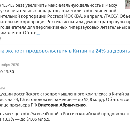
в 1,3-1,5 раза увеличить максимальную дальность и массу
узки летательных аппаратов, отметили в объединенной
оительной корпорации РостехаМОСКВА, 9 апреля. /ТАСС/. Объ
оительная корпорация Ростеха испытала демонстратор пульс
о двигателя для перспективных гиперзвуковых летательных 
амолетов. Об это
...
й
а экспорт продовольствия в Китай на 24% за девят
ктября 2020
0 13:30
.me
укции российского агропромышленного комплекса в Китай за 
ись на 24,1% в годовом выражении — до $2,8 млрд. Об этом со
 вице-премьера РФ
Виктории Абрамченко
.
ять месяцев объём ввезённой в Россию китайской продовольс
 13,3% — до $1,05 млрд.