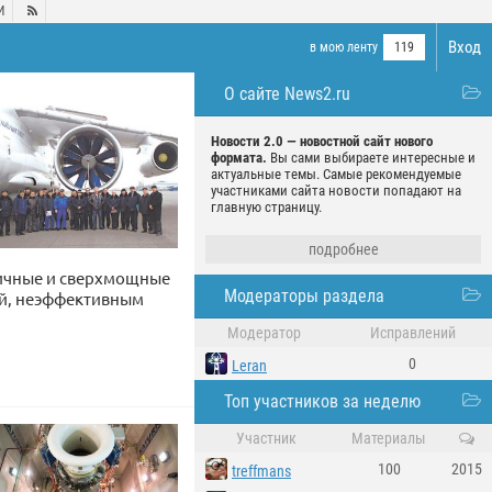
И

Вход
в мою ленту
119
О сайте News2.ru
Новости 2.0 — новостной сайт нового
формата.
Вы сами выбираете интересные и
актуальные темы. Самые рекомендуемые
участниками сайта новости попадают на
главную страницу.
подробнее
мичные и сверхмощные
Модераторы раздела
ой, неэффективным
Модератор
Исправлений
0
Leran
Топ участников за неделю
Участник
Материалы
100
2015
treffmans