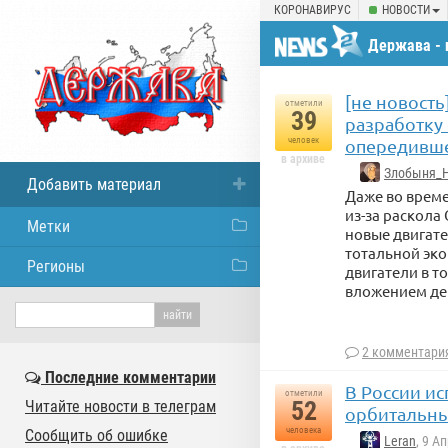
КОРОНАВИРУС
НОВОСТИ
Держава - 
[не новост
отметили
39
разработку
человек
опередивше
в архиве
Злобыня_
Добавить материал
Даже во врем
из-за раскола
Метки
новые двигате
тотальной эк
Регионы
двигатели в т
вложением дене
2 комментари
Последние комментарии
В России и
отметили
52
Читайте новости в телеграм
орбитальны
человека
Сообщить об ошибке
Leran
, 9 А