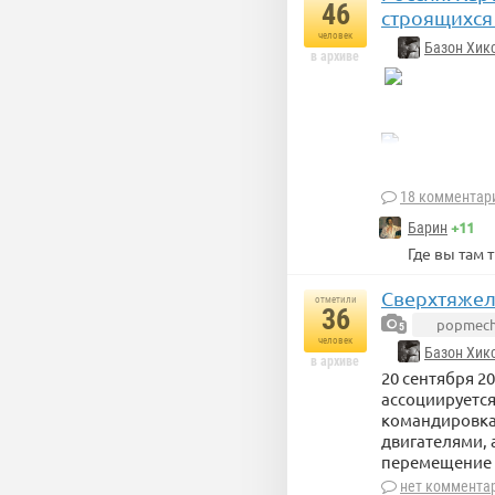
46
строящихся
человек
Базон Хик
в архиве
источник: bbgl.ru
18 комментар
+11
Барин
Где вы там
Сверхтяжел
отметили
36
popmech
5
человек
Базон Хик
в архиве
20 сентября 2
ассоциируется
командировка
двигателями,
перемещение п
нет коммента