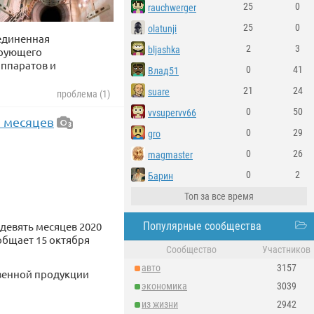
25
0
rauchwerger
25
0
olatunji
единенная
2
3
bljashka
ирующего
аппаратов и
0
41
Влад51
21
24
suare
проблема (1)
0
50
vvsupervv66
ь месяцев
3
0
29
gro
0
26
magmaster
0
2
Барин
Топ за все время
девять месяцев 2020
Популярные сообщества
общает 15 октября
Сообщество
Участников
авто
3157
твенной продукции
экономика
3039
из жизни
2942