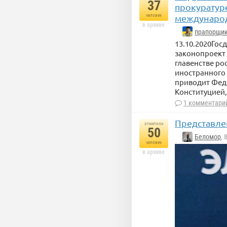
37
прокуратуре
человек
междунаро
в архиве
прапорщик
13.10.2020Гос
законопроект 
главенстве ро
иностранного 
приводит Феде
Конституцией,
1 комментари
Представле
отметили
50
Беломор
, 
человек
в архиве