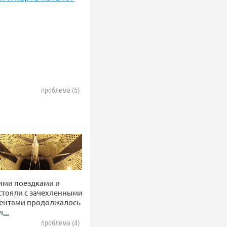
проблема (5)
кими поездками и
стояли с зачехленными
нентами продолжалось
л
...
проблема (4)