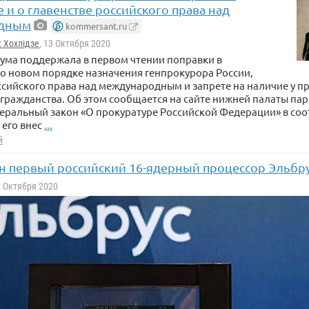
 и о главенстве российского права над
дным
kommersant.ru
 Хохлідзе
, 13 Октября 2020
дума поддержала в первом чтении поправки в
о новом порядке назначения генпрокурора России,
ссийского права над международным и запрете на наличие у п
гражданства. Об этом сообщается на сайте нижней палаты па
ральный закон «О прокуратуре Российской Федерации» в соот
 его внес
...
й
н первый российский 16-ядерный процессор Эльбру
8 Октября 2020