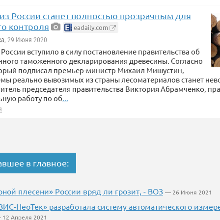
 из России станет полностью прозрачным для
о контроля
eadaily.com
са
, 29 Июня 2020
 России вступило в силу постановление правительства об
нного таможенного декларирования древесины. Согласно
торый подписал премьер-министр Михаил Мишустин,
емы реально вывозимых из страны лесоматериалов станет не
титель председателя правительства Виктория Абрамченко, пра
ьную работу по об
...
я
авшее в главное:
ной плесени» России вряд ли грозит, - ВОЗ
— 26 Июня 2021
ИС-НеоТек» разработала систему автоматического измер
 12 Апреля 2021