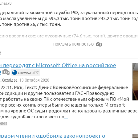
unas.ru
деральной таможенной службы РФ, за указанный период пост
 масла увеличены до 595,3 тыс. тонн против 243,2 тыс. тонн г
. тонн против 26,7 тыс. тонн.
сию ввозили свежие луковичные (74,6 тыс. тонн), другие овощи (
ые томаты (47,2 тыс. тонн), морковь, репу, свеклу (40,9 тыс. 
ПОКАЗАТЬ ПОЛНОСТЬЮ
3
и стал меньше.
й
 переходят с Microsoft Office на российское
unas.ru
О
cnews.ru
2
 Хохлідзе
, 13 Октября 2020
н, 22:11, Мск, Текст: Денис ВоейковРоссийские федеральные
исдикции и другие пользователи ГАС «Правосудие»
т работать на своих ПК с отечественным офисным ПО «Мой
 пор все их компьютеры были оснащены только Microsoft
том на уровне ОС суды продолжат использовать различные вер
 для судовКак стало известно
...
риев
первом чтении одобрила законопроект о