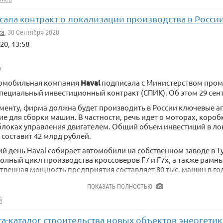
с поддерживает объединение в многопроцессорные системы д
сала контракт о локализации производства в Росси
 общим объёмом оперативной памяти до 16 ТБ.
са
, 30 Сентября 2020
ют, что процессор стал первым спроектированным в России и
20, 13:58
хнологиях 16-нм чипом, работающим без разгона на частоте 2 
олжна завершиться в 2021 году.
u
томобильная компания
Haval
подписала с Министерством про
пециальный инвестиционный контракт (СПИК). Об этом 29 се
менту, фирма должна будет производить в России ключевые аг
 для сборки машин. В частности, речь идет о моторах, короб
блоках управления двигателем. Общий объем инвестиций в л
 составит 42 млрд рублей.
й день Haval собирает автомобили на собственном заводе в Т
олный цикл производства кроссоверов F7 и F7x, а также рамн
твенная мощность предприятия составляет 80 тыс. машин в го
алось
, что компания Haval построит в России завод по произв
ПОКАЗАТЬ ПОЛНОСТЬЮ
й
та-каталог строительства новых объектов энергетик