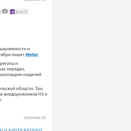
о четырех
и
iz.ru
 основанным на
гигагерца. Разработка
мышленности и
нтября пишет
Motor
.
регаты и
ках передач,
окализацию моделей
ульской области. Там
ых внедорожников H5 и
д.
одству двигателей.
проблема (4)
и и карта-каталог