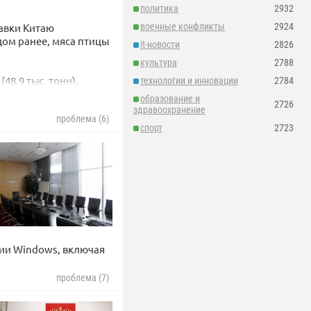
политика
2932
военные конфликты
2924
авки Китаю
одом ранее, мяса птицы
it-новости
2826
культура
2788
48,9 тыс. тонн),
технологии и инновации
2784
тонн), однако импорт
образование и
2726
здравоохранение
проблема (6)
спорт
2723
сии Windows, включая
проблема (7)