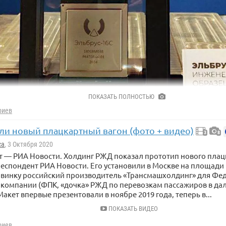
ПОКАЗАТЬ ПОЛНОСТЬЮ
риев
ли новый плацкартный вагон (фото + видео)
3
8
т — РИА Новости.
Первый инженерный образец компьютерног
са
, 3 Октября 2020
оказан на выставке Микроэлектроника 2020, прошедшей в Ялте
т отечественный чипмейкер МЦСТ.
 — РИА Новости. Холдинг РЖД показал прототип нового плацк
еспондент РИА Новости. Его установили в Москве на площади 
осят свой процессор к шестому поколению чипов Эльбрус. Он 
овинку российский производитель «Трансмашхолдинг» для Фе
му с общей производительностью 1,5 ТФлопс.
 компании (ФПК, «дочка» РЖД по перевозкам пассажиров в да
Макет впервые презентовали в ноябре 2019 года, теперь в...
работает восьмикананальная память DDR4-3200 ECC. Чип имее
ПОКАЗАТЬ ВИДЕО
hernet 10 и 2.5 Гбит/с, 32 линии PCI-Express 3.0, четыре канала
ный образец умеет загружаться в операционной системе «Эль
риев