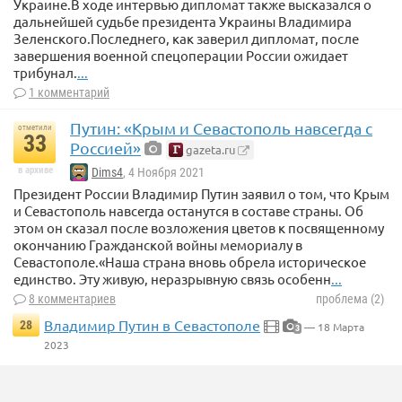
Украине.В ходе интервью дипломат также высказался о
дальнейшей судьбе президента Украины Владимира
Зеленского.Последнего, как заверил дипломат, после
завершения военной спецоперации России ожидает
трибунал.
...
1 комментарий
Путин: «Крым и Севастополь навсегда с
отметили
33
Россией»
gazeta.ru
в архиве
Dims4
, 4 Ноября 2021
Президент России Владимир Путин заявил о том, что Крым
и Севастополь навсегда останутся в составе страны. Об
этом он сказал после возложения цветов к посвященному
окончанию Гражданской войны мемориалу в
Севастополе.«Наша страна вновь обрела историческое
единство. Эту живую, неразрывную связь особенн
...
8 комментариев
проблема (2)
Владимир Путин в Севастополе
28
— 18 Марта
3
2023