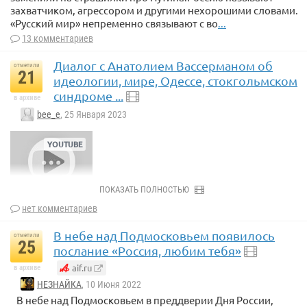
захватчиком, агрессором и другими нехорошими словами.
«Русский мир» непременно связывают с во
...
13 комментариев
Диалог с Анатолием Вассерманом об
отметили
21
идеологии, мире, Одессе, стокгольмском
синдроме ...
в архиве
bee_e
, 25 Января 2023
ПОКАЗАТЬ ПОЛНОСТЬЮ
нет комментариев
В небе над Подмосковьем появилось
отметили
25
послание «Россия, любим тебя»
aif.ru
в архиве
НЕЗНАЙКА
, 10 Июня 2022
В небе над Подмосковьем в преддверии Дня России,