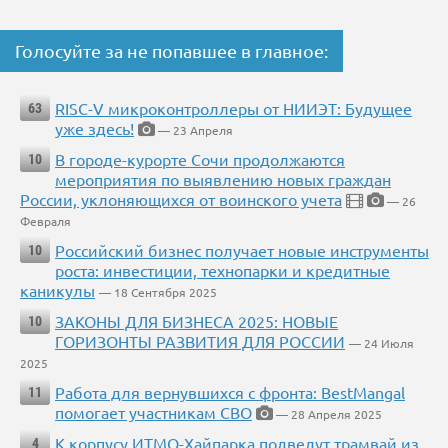
Голосуйте за не попавшее в главное:
RISC-V микроконтроллеры от НИИЭТ: Будущее
63
уже здесь!
— 23 Апреля
В городе-курорте Сочи продолжаются
10
мероприятия по выявлению новых граждан
России, уклоняющихся от воинского учета
— 26
Февраля
Российский бизнес получает новые инструменты
10
роста: инвестиции, технопарки и кредитные
каникулы
— 18 Сентября 2025
ЗАКОНЫ ДЛЯ БИЗНЕСА 2025: НОВЫЕ
10
ГОРИЗОНТЫ РАЗВИТИЯ ДЛЯ РОССИИ
— 24 Июля
2025
Работа для вернувшихся с фронта: BestMangal
11
помогает участникам СВО
— 28 Апреля 2025
К корпусу ИТМО-Хайпарка подведут трамвай из
4