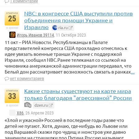
1 комментарий
NBC: в конгрессе США выступили против
отметили
25
объединения помощи Украине и
Израилю
ria.ru
в архиве
Игорь Иванов 39114
, 11 Октября 2023
11 окт – РИА Новости. Республиканцы в Палате
представителей конгресса США прохладно отнеслись к
идее увязать военные транши Украине с поддержкой
Израиля, сообщил NBC.Ранее телеканал со ссылкой на
чиновника американской администрации передавал, что
Белый дом рассматривает возможность связать в рамках
...
нет комментариев
Какие страны существуют на карте мира
отметили
33
только благодаря "агрессивной" России
dzen.ru
в архиве
6
X86
, 26 Апреля 2023
«Злой и ужасной» Россией в последние годы разве что
детей не пугают. Хотя, думаю, где-нибудь во Львове или
под Варшавой сказки про чудищ и монстров уже давно
заменили на страшилки про Путина.Россию называют