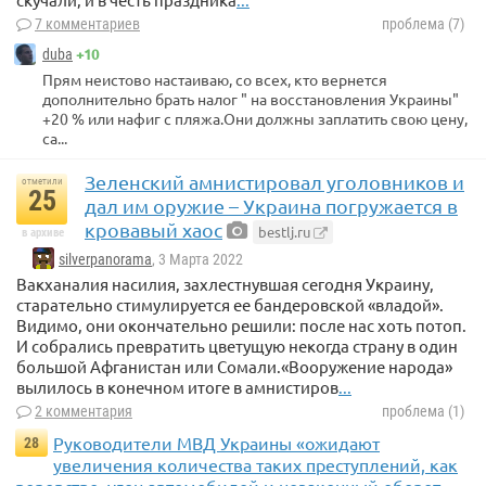
7 комментариев
проблема (7)
+10
duba
Прям неистово настаиваю, со всех, кто вернется
дополнительно брать налог " на восстановления Украины"
+20 % или нафиг с пляжа.Они должны заплатить свою цену,
са...
Зеленский амнистировал уголовников и
отметили
25
дал им оружие – Украина погружается в
кровавый хаос
bestlj.ru
в архиве
silverpanorama
, 3 Марта 2022
Вакханалия насилия, захлестнувшая сегодня Украину,
старательно стимулируется ее бандеровской «владой».
Видимо, они окончательно решили: после нас хоть потоп.
И собрались превратить цветущую некогда страну в один
большой Афганистан или Сомали.«Вооружение народа»
вылилось в конечном итоге в амнистиров
...
2 комментария
проблема (1)
Руководители МВД Украины «ожидают
28
увеличения количества таких преступлений, как
воровство, угон автомобилей и незаконный оборот