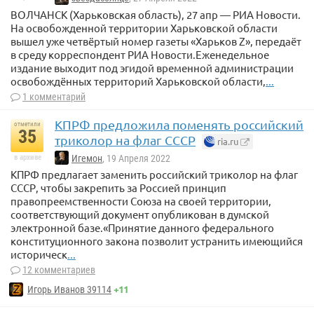
ВОЛЧАНСК (Харьковская область), 27 апр — РИА Новости.
На освобожденной территории Харьковской области
вышел уже четвёртый номер газеты «Харьков Z», передаёт
в среду корреспондент РИА Новости.Еженедельное
издание выходит под эгидой временной администрации
освобождённых территорий Харьковской области,
...
1 комментарий
КПРФ предложила поменять российский
отметили
35
триколор на флаг СССР
ria.ru
в архиве
Игемон
, 19 Апреля 2022
КПРФ предлагает заменить российский триколор на флаг
СССР, чтобы закрепить за Россией принцип
правопреемственности Союза на своей территории,
соответствующий документ опубликован в думской
электронной базе.«Принятие данного федерального
конституционного закона позволит устранить имеющийся
историческ
...
12 комментариев
+11
Игорь Иванов 39114