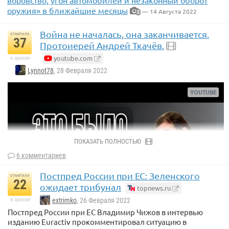
оружия» в ближайшие месяцы
— 14 Августа 2022
2
Война не началась, она заканчивается.
отметили
37
Протоиерей Андрей Ткачёв.
youtube.com
в архиве
Lynnot78
, 28 Февраля 2022
ПОКАЗАТЬ ПОЛНОСТЬЮ
6 комментариев
Постпред России при ЕС: Зеленского
отметили
22
ожидает трибунал
topnews.ru
в архиве
extrimko
, 26 Февраля 2022
Постпред России при ЕС Владимир Чижов в интервью
изданию Euractiv прокомментировал ситуацию в