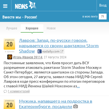
Вход
Вместе мы - Россия!
в мою ленту
71
Лучшее
Хорошее
Новое
Лавров: Запад, по-русски говоря,
отметили
20
нарывается со своим шантажом Storm
Shadow
eadaily.com
в архиве
Игорь Иванов 39114
, 27 Августа 2024
Постоянные заявления, что Киев просит дать ВСУ
разрешение атаковать ракетами Storm Shadow Москву и
Санкт-Петербург, являются шантажом со стороны Запада.
Об этом сегодня, 27 августа, заявил глава МИД РФ Сергей
Лавров в ходе пресс-конференции по итогам переговоров
с главой МИД Йемена Шайей Мохсеном аз
...
1 комментарий
Мужика, напавшего на подростка в
отметили
20
Екатеринбурге, посадили