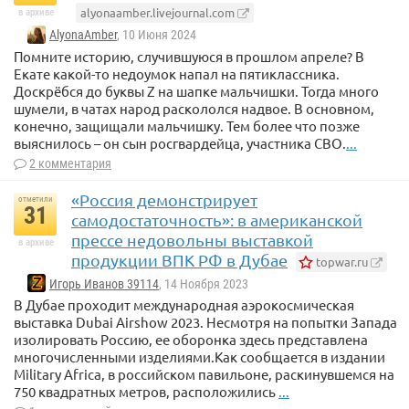
alyonaamber.livejournal.com
в архиве
AlyonaAmber
, 10 Июня 2024
Помните историю, случившуюся в прошлом апреле? В
Екате какой-то недоумок напал на пятиклассника.
Доскрёбся до буквы Z на шапке мальчишки. Тогда много
шумели, в чатах народ раскололся надвое. В основном,
конечно, защищали мальчишку. Тем более что позже
выяснилось – он сын росгвардейца, участника СВО.
...
2 комментария
«Россия демонстрирует
отметили
31
самодостаточность»: в американской
прессе недовольны выставкой
в архиве
продукции ВПК РФ в Дубае
topwar.ru
Игорь Иванов 39114
, 14 Ноября 2023
В Дубае проходит международная аэрокосмическая
выставка Dubai Airshow 2023. Несмотря на попытки Запада
изолировать Россию, ее оборонка здесь представлена
многочисленными изделиями.Как сообщается в издании
Military Africa, в российском павильоне, раскинувшемся на
750 квадратных метров, расположились
...