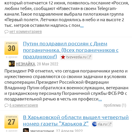
который отмечается 12 июня, появилось послание «Россия,
любим тебя», сообщают «Известия» в своем Telegram-
канале.Такое поздравление выбрала пилотажная группа
«Первый полет». Летчики поднялись в небо и на высоте 2
тыс. метров оставили надпись с пом
...
нет комментариев
Путин поздравил россиян с Днем
отметили
30
пограничника. (Всех пограничников с
праздником!)
tvzvezda.ru
в архиве
НЕЗНАЙКА
, 28 Мая 2022
Президент РФ отметил, что сегодня пограничники умело и
мужественно справляются со своими задачами в условиях
спецоперации.Президент Российской Федерации
Владимир Путин обратился к военнослужащим, ветеранам
и гражданскому персоналу Пограничной службы ФСБ РФ с
поздравительной речью в честь их професси
...
6 комментариев
проблема (1)
В Харьковской области вышел четвертый
отметили
27
номер газеты "Харьков Z"
ria.ru
в архиве
звездасолнце
, 27 Апреля 2022