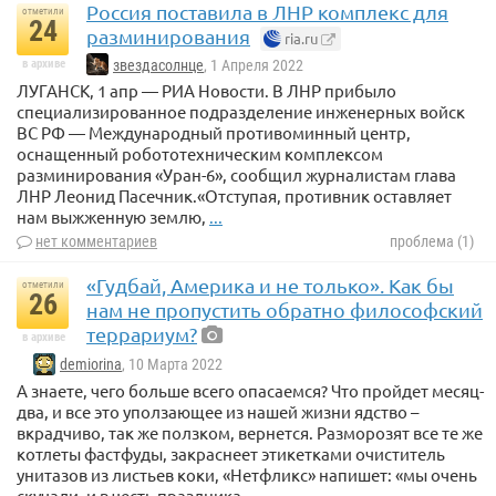
Россия поставила в ЛНР комплекс для
отметили
24
разминирования
ria.ru
в архиве
звездасолнце
, 1 Апреля 2022
ЛУГАНСК, 1 апр — РИА Новости. В ЛНР прибыло
специализированное подразделение инженерных войск
ВС РФ — Международный противоминный центр,
оснащенный робототехническим комплексом
разминирования «Уран-6», сообщил журналистам глава
ЛНР Леонид Пасечник.«Отступая, противник оставляет
нам выжженную землю,
...
нет комментариев
проблема (1)
«Гудбай, Америка и не только». Как бы
отметили
26
нам не пропустить обратно философский
террариум?
в архиве
demiorina
, 10 Марта 2022
А знаете, чего больше всего опасаемся? Что пройдет месяц-
два, и все это уползающее из нашей жизни ядство –
вкрадчиво, так же ползком, вернется. Разморозят все те же
котлеты фастфуды, закраснеет этикетками очиститель
унитазов из листьев коки, «Нетфликс» напишет: «мы очень
скучали, и в честь праздника
...