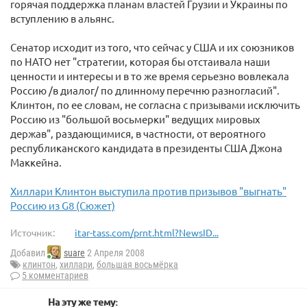
горячая поддержка планам властей Грузии и Украины по
вступлению в альянс.
Сенатор исходит из того, что сейчас у США и их союзников
по НАТО нет "стратегии, которая бы отстаивала наши
ценности и интересы и в то же время серьезно вовлекала
Россию /в диалог/ по длинному перечню разногласий".
Клинтон, по ее словам, не согласна с призывами исключить
Россию из "большой восьмерки" ведущих мировых
держав", раздающимися, в частности, от вероятного
республиканского кандидата в президенты США Джона
Маккейна.
Хиллари Клинтон выступила против призывов "выгнать"
Россию из G8 (Сюжет)
Источник:
itar-tass.com/prnt.html?NewsID...
Добавил
suare
2 Апреля 2008
клинтон
,
хиллари
,
большая восьмёрка
5 комментариев
На эту же тему: