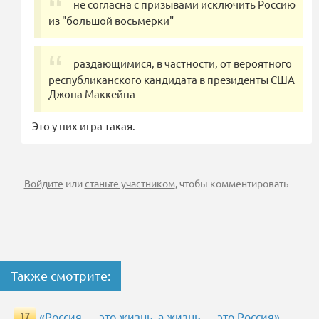
не согласна с призывами исключить Россию
из "большой восьмерки"
раздающимися, в частности, от вероятного
республиканского кандидата в президенты США
Джона Маккейна
Это у них игра такая.
Войдите
или
станьте участником
, чтобы комментировать
Также смотрите:
«Россия — это жизнь, а жизнь — это Россия».
17