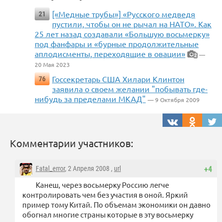
[«Медные трубы»] «Русского медведя
21
пустили, чтобы он не рычал на НАТО». Как
25 лет назад создавали «Большую восьмерку»
под фанфары и «бурные продолжительные
аплодисменты, переходящие в овации»
—
2
20 Мая 2023
Госсекретарь США Хилари Клинтон
76
заявила о своем желании "побывать где-
нибудь за пределами МКАД"
— 9 Октября 2009
Комментарии участников:
Fatal_error
, 2 Апреля 2008 ,
url
+4
Канеш, через восьмерку Россию легче
контролировать чем без участия в оной. Яркий
пример тому Китай. По объемам экономики он давно
обогнал многие страны которые в эту восьмерку