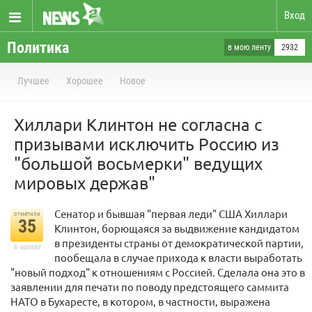
Вход
Политика
в мою ленту
2932
Лучшее
Хорошее
Новое
Хиллари Клинтон не согласна с
призывами исключить Россию из
"большой восьмерки" ведущих
мировых держав"
Сенатор и бывшая "первая леди" США Хиллари
отметили
35
Клинтон, борющаяся за выдвижение кандидатом
в президенты страны от демократической партии,
в архиве
пообещала в случае прихода к власти выработать
"новый подход" к отношениям с Россией. Сделала она это в
заявлении для печати по поводу предстоящего саммита
НАТО в Бухаресте, в котором, в частности, выражена