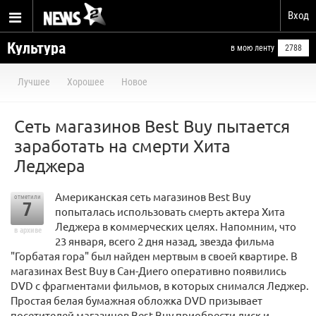
Вход
Культура
в мою ленту
2788
Лучшее
Хорошее
Новое
Сеть магазинов Best Buy пытается
заработать на смерти Хита
Леджера
Американская сеть магазинов Best Buy
отметили
7
попыталась использовать смерть актера Хита
Леджера в коммерческих целях. Напомним, что
в архиве
23 января, всего 2 дня назад, звезда фильма
"Горбатая гора" был найден мертвым в своей квартире. В
магазинах Best Buy в Сан-Диего оперативно появились
DVD с фрагментами фильмов, в которых снимался Леджер.
Простая белая бумажная обложка DVD призывает
посетителей магазинов Best Buy приобрести диск и