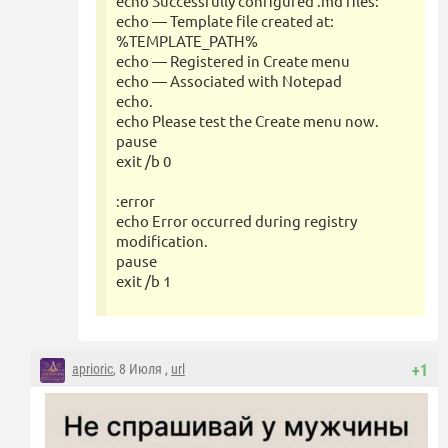
echo Successfully configured .md files:
echo — Template file created at:
%TEMPLATE_PATH%
echo — Registered in Create menu
echo — Associated with Notepad
echo.
echo Please test the Create menu now.
pause
exit /b 0
:error
echo Error occurred during registry
modification.
pause
exit /b 1
aprioric
, 8 Июля ,
url
+1