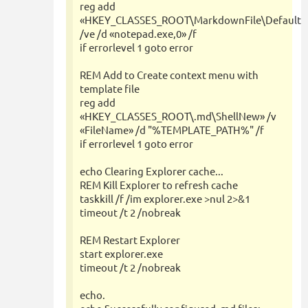
reg add
«HKEY_CLASSES_ROOT\MarkdownFile\DefaultI
/ve /d «notepad.exe,0» /f
if errorlevel 1 goto error
REM Add to Create context menu with
template file
reg add
«HKEY_CLASSES_ROOT\.md\ShellNew» /v
«FileName» /d "%TEMPLATE_PATH%" /f
if errorlevel 1 goto error
echo Clearing Explorer cache...
REM Kill Explorer to refresh cache
taskkill /f /im explorer.exe >nul 2>&1
timeout /t 2 /nobreak
REM Restart Explorer
start explorer.exe
timeout /t 2 /nobreak
echo.