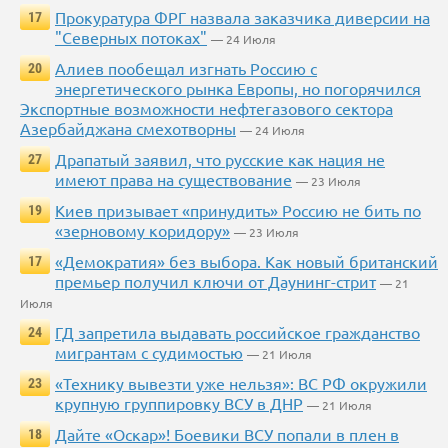
Прокуратура ФРГ назвала заказчика диверсии на
17
"Северных потоках"
— 24 Июля
Алиев пообещал изгнать Россию с
20
энергетического рынка Европы, но погорячился
Экспортные возможности нефтегазового сектора
Азербайджана смехотворны
— 24 Июля
Драпатый заявил, что русские как нация не
27
имеют права на существование
— 23 Июля
Киев призывает «принудить» Россию не бить по
19
«зерновому коридору»
— 23 Июля
«Демократия» без выбора. Как новый британский
17
премьер получил ключи от Даунинг-стрит
— 21
Июля
ГД запретила выдавать российское гражданство
24
мигрантам с судимостью
— 21 Июля
«Технику вывезти уже нельзя»: ВС РФ окружили
23
крупную группировку ВСУ в ДНР
— 21 Июля
Дайте «Оскар»! Боевики ВСУ попали в плен в
18