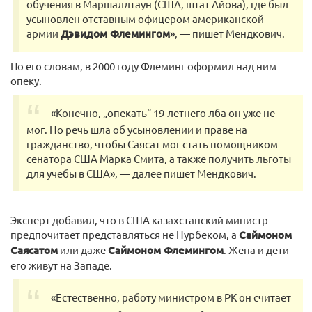
обучения в Маршаллтаун (США, штат Айова), где был
усыновлен отставным офицером американской
армии
Дэвидом Флемингом
», — пишет Мендкович.
По его словам, в 2000 году Флеминг оформил над ним
опеку.
«Конечно, „опекать“ 19-летнего лба он уже не
мог. Но речь шла об усыновлении и праве на
гражданство, чтобы Саясат мог стать помощником
сенатора США Марка Смита, а также получить льготы
для учебы в США», — далее пишет Мендкович.
Эксперт добавил, что в США казахстанский министр
предпочитает представляться не Нурбеком, а
Саймоном
Саясатом
или даже
Саймоном Флемингом
. Жена и дети
его живут на Западе.
«Естественно, работу министром в РК он считает