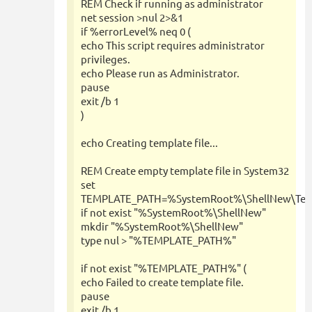
REM Check if running as administrator
net session >nul 2>&1
if %errorLevel% neq 0 (
echo This script requires administrator
privileges.
echo Please run as Administrator.
pause
exit /b 1
)
echo Creating template file...
REM Create empty template file in System32
set
TEMPLATE_PATH=%SystemRoot%\ShellNew\Tem
if not exist "%SystemRoot%\ShellNew"
mkdir "%SystemRoot%\ShellNew"
type nul > "%TEMPLATE_PATH%"
if not exist "%TEMPLATE_PATH%" (
echo Failed to create template file.
pause
exit /b 1