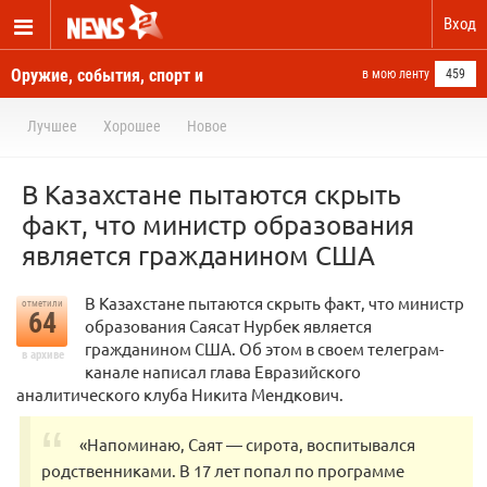
Вход
Оружие, события, спорт и
в мою ленту
459
новости отовсюду
Лучшее
Хорошее
Новое
В Казахстане пытаются скрыть
факт, что министр образования
является гражданином США
В Казахстане пытаются скрыть факт, что министр
отметили
64
образования Саясат Нурбек является
гражданином США. Об этом в своем телеграм-
в архиве
канале написал глава Евразийского
аналитического клуба Никита Мендкович.
«Напоминаю, Саят — сирота, воспитывался
родственниками. В 17 лет попал по программе