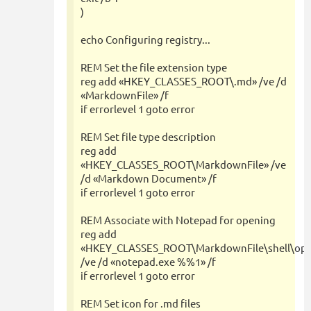
)
echo Configuring registry...
REM Set the file extension type
reg add «HKEY_CLASSES_ROOT\.md» /ve /d
«MarkdownFile» /f
if errorlevel 1 goto error
REM Set file type description
reg add
«HKEY_CLASSES_ROOT\MarkdownFile» /ve
/d «Markdown Document» /f
if errorlevel 1 goto error
REM Associate with Notepad for opening
reg add
«HKEY_CLASSES_ROOT\MarkdownFile\shell\o
/ve /d «notepad.exe %%1» /f
if errorlevel 1 goto error
REM Set icon for .md files