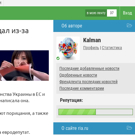
И
Вход
в мою ленту
37
Об авторе
ал из-за
Kalman
Профиль
|
Статистика
Последние добавленные новости
Одобренные новости
Френдлента последних новостей
Последние комментарии
нства Украины в ЕС и
написала она.
Репутация:
ют порицания, а также
О сайте ria.ru
а евродепутат.