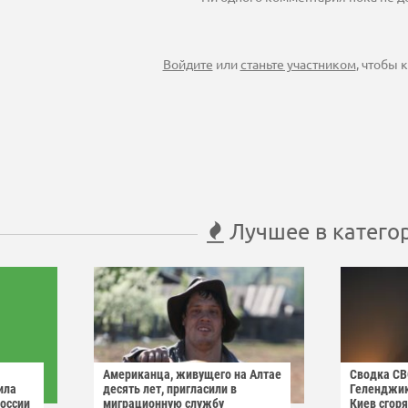
Войдите
или
станьте участником
, чтобы
Лучшее в катего
Американца, живущего на Алтае
Сводка СВО
ила
десять лет, пригласили в
Геленджик
России
миграционную службу
Киев сгоря