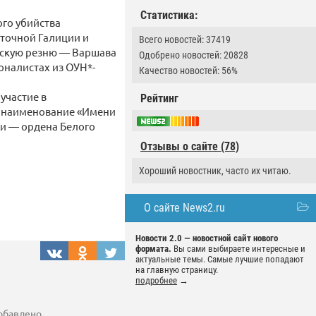
Статистика:
го убийства
точной Галиции и
Всего новостей: 37419
ынскую резню — Варшава
Одобрено новостей: 20828
оналистах из ОУН*-
Качество новостей: 56%
участие в
Рейтинг
л наименование «Имени
ши — ордена Белого
Отзывы о сайте (78)
Хороший новостник, часто их читаю.
О сайте News2.ru
Новости 2.0 — новостной сайт нового
формата.
Вы сами выбираете интересные и
актуальные темы. Самые лучшие попадают
на главную страницу.
подробнее
→
добавлено