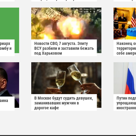
триарх
Новости СВО, 7 августа. Элиту
Наконец о
омбу и
ВСУ разбили и заставили бежать
территори
под Харьковом
себе амер
иев"
В Москве будут судить девушек,
Путин подп
раина
заманивавших мужчин в
упрощающ
дорогое кафе
иностранн