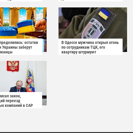
пределились: остатки
В Одессе мужчина открыл огонь
и Украины заберут
по сотрудникам ТЦК, его
иканцы
квартиру штурмуют
исал закон,
ий переезд
ых компаний в САР