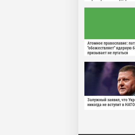
Атомное православие: па
"обожествляет" ядерную б
призывает не пугаться
"апокалиптических сценар
Залужный заявил, что Ук
никогда не вступит в НАТО