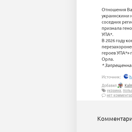
Отношения Вар
украинскими 
соседних реги
признала гено
УПА*.
В 2026 году к
перезахоронен
героев УПА*» 
Орла.
* Запрещенная
Источник:
h
Добавил
Kal
украина
,
поль
нет коммента
Комментари