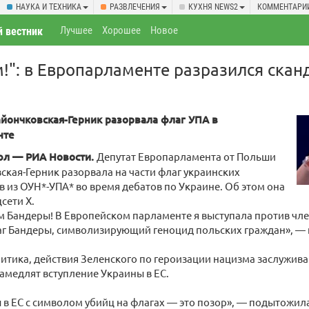
НАУКА И ТЕХНИКА
РАЗВЛЕЧЕНИЯ
КУХНЯ NEWS2
КОММЕНТАРИ
Лучшее
Хорошее
Новое
 вестник
!": в Европарламенте разразился сканд
айончковская-Герник разорвала флаг УПА в
нте
юл — РИА Новости.
Депутат Европарламента от Польши
ская-Герник разорвала на части флаг украинских
 из ОУН*-УПА* во время дебатов по Украине. Об этом она
сети X.
 Бандеры! В Европейском парламенте я выступала против чле
г Бандеры, символизирующий геноцид польских граждан», — 
итика, действия Зеленского по героизации нацизма заслужива
амедлят вступление Украины в ЕС.
 в ЕС с символом убийц на флагах — это позор», — подытожил