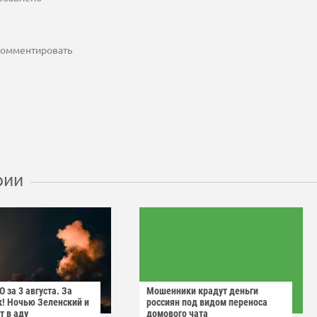
 комментировать
рии
 за 3 августа. За
Мошенники крадут деньги
! Ночью Зеленский и
россиян под видом переноса
т в аду
домового чата