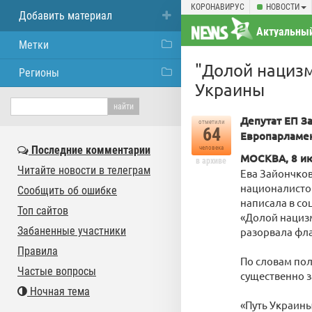
КОРОНАВИРУС
НОВОСТИ
Добавить материал
Актуальный
Метки
"Долой нацизм
Регионы
Украины
Депутат ЕП З
отметили
64
Европарламе
Последние комментарии
человека
МОСКВА, 8 и
в архиве
Читайте новости в телеграм
Ева Зайончков
националистов
Сообщить об ошибке
написала в соц
Топ сайтов
«Долой нацизм
Забаненные участники
разорвала фла
Правила
По словам пол
Частые вопросы
существенно з
Ночная тема
«Путь Украины