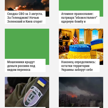
Сводка СВО за 3 августа.
Атомное православие:
За Геленджик! Ночью
патриарх "обожествляет"
Зеленский и Киев сгорят
ядерную бомбу и
в аду
призывает не пугаться
"апокалиптических
сценариев"
Мошенники крадут
Наконец определились:
деньги россиян под
остатки территории
видом переноса
Украины заберут себе
домового чата
американцы