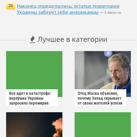
Наконец определились: остатки территории
20
Украины заберут себе американцы
— 3 Августа
Лучшее в категории
Все идет к катастрофе:
Отец Маска объяснил,
верхушка Украины
почему Запад скрывает
запросила перемирия
от своих жителей успехи
после ударов России
России