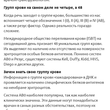
Групп крови на самом деле не четыре, а 48
Когда речь заходит о группе крови, большинство из нас
вспоминает четыре обозначения: I (0), II (A), III (B) и IV (AB),
а также резус-фактор. Однако реальность гораздо
сложнее.
Международное общество переливания крови (ISBT) на
сегодняшний день признает 48 уникальных групп крови.
Их выделяют по наличию или отсутствию на поверхности
эритроцитов особых белков-антигенов. Помимо систем
AB0 и Резус, существуют системы Kell, Duffy, Kidd, MNS,
Diego и десятки других.
Зачем знать свою группу крови
Информация о группе крови «закодирована» в ДНК и
проявляется наличием специфических белков-антигенов
на мембране эритроцитов.
Система AB0 наиболее популярна, так как наиболее
клинически значима. Эти данные могут понадобиться
врачам в самых разных обстоятельствах, поэтому их