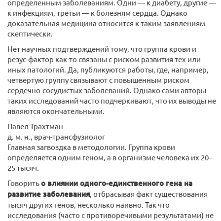
определенным заболеваниям. Одни — к диабету, другие —
к инфекциям, третьи — к болезням сердца. Однако
доказательная медицина относится к таким заявлениям
скептически.
Нет научных подтверждений тому, что группа крови и
резус-фактор как-то связаны с риском развития тех или
иных патологий. Да, публикуются работы, где, например,
четвертую группу связывают с повышенным риском
сердечно-сосудистых заболеваний. Однако сами авторы
таких исследований часто подчеркивают, что их выводы не
являются окончательными.
Павел Трахтман
д. м. н., врач-трансфузиолог
Главная загвоздка в методологии. Группа крови
определяется одним геном, а в организме человека их 20–
25 тысяч.
Говорить
о влиянии одного-единственного гена на
развитие заболевания
, отбрасывая факт существования
тысяч других генов, несколько наивно. Так что
исследования (часто с противоречивыми результатами) не