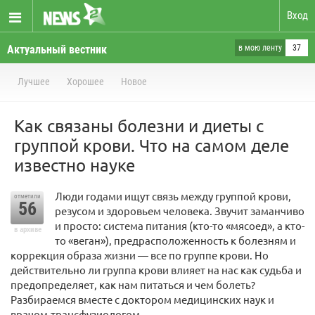
Вход
Актуальный вестник
в мою ленту
37
Лучшее
Хорошее
Новое
Как связаны болезни и диеты с
группой крови. Что на самом деле
известно науке
Люди годами ищут связь между группой крови,
отметили
56
резусом и здоровьем человека. Звучит заманчиво
и просто: система питания (кто-то «мясоед», а кто-
в архиве
то «веган»), предрасположенность к болезням и
коррекция образа жизни — все по группе крови. Но
действительно ли группа крови влияет на нас как судьба и
предопределяет, как нам питаться и чем болеть?
Разбираемся вместе с доктором медицинских наук и
врачом-трансфузиологом.