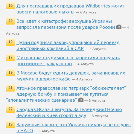
Для пострадавших продавцов Wildberries могут
16
ввести налоговые льготы
— 6 Августа
Все идет к катастрофе: верхушка Украины
29
запросила перемирия после ударов России
— 4
Августа
Путин подписал закон, упрощающий переезд
19
иностранных компаний в САР
— 4 Августа
Мигрантам с судимостью запретили получать
17
российское гражданство
— 4 Августа
В Москве будут судить девушек, заманивавших
19
мужчин в дорогое кафе
— 4 Августа
Атомное православие: патриарх "обожествляет"
21
ядерную бомбу и призывает не пугаться
"апокалиптических сценариев"
— 3 Августа
Сводка СВО за 3 августа. За Геленджик! Ночью
22
Зеленский и Киев сгорят в аду
— 3 Августа
Залужный заявил, что Украина никогда не вступит
19
в НАТО
— 3 Августа