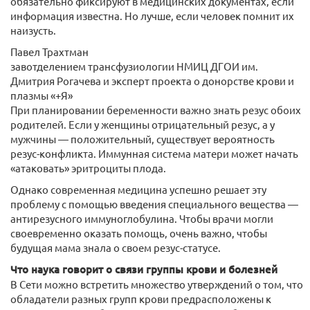
обязательно фиксируют в медицинских документах, если
информация известна. Но лучше, если человек помнит их
наизусть.
Павел Трахтман
завотделением трансфузиологии НМИЦ ДГОИ им.
Дмитрия Рогачева и эксперт проекта о донорстве крови и
плазмы «+Я»
При планировании беременности важно знать резус обоих
родителей. Если у женщины отрицательный резус, а у
мужчины — положительный, существует вероятность
резус-конфликта. Иммунная система матери может начать
«атаковать» эритроциты плода.
Однако современная медицина успешно решает эту
проблему с помощью введения специального вещества —
антирезусного иммуноглобулина. Чтобы врачи могли
своевременно оказать помощь, очень важно, чтобы
будущая мама знала о своем резус-статусе.
Что наука говорит о связи группы крови и болезней
В Сети можно встретить множество утверждений о том, что
обладатели разных групп крови предрасположены к