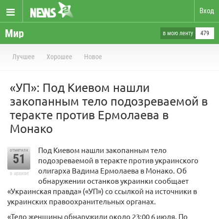
Вход
Мир
в мою ленту
479
Лучшее
Хорошее
Новое
«УП»: Под Киевом нашли
закопанным тело подозреваемой в
теракте против Ермолаева в
Монако
Под Киевом нашли закопанным тело
отметили
51
подозреваемой в теракте против украинского
олигарха Вадима Ермолаева в Монако. Об
в архиве
обнаружении останков украинки сообщает
«Украинская правда» («УП») со ссылкой на источники в
украинских правоохранительных органах.
«Тело женщины обнаружили около 23:00 6 июля. По