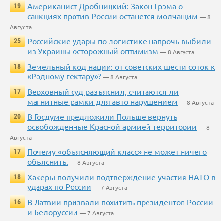
Американист Дробницкий: Закон Грэма о
19
санкциях против России останется молчащим
— 8
Августа
Российские удары по логистике напрочь выбили
25
из Украины осторожный оптимизм
— 8 Августа
Земельный код нации: от советских шести соток к
18
«Родному гектару»?
— 8 Августа
Верховный суд разъяснил, считаются ли
17
магнитные рамки для авто нарушением
— 8 Августа
В Госдуме предложили Польше вернуть
20
освобожденные Красной армией территории
— 8
Августа
Почему «объясняющий класс» не может ничего
17
объяснить.
— 8 Августа
Хакеры получили подтверждение участия НАТО в
18
ударах по России
— 7 Августа
В Латвии призвали похитить президентов России
16
и Белоруссии
— 7 Августа