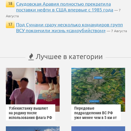
Саудовская Аравия полностью прекратила
18
поставки нефти в США впервые с 1985 года
— 7
Августа
Под Сумами сразу несколько командиров групп
17
ВСУ покончили жизнь «самоубийством»
— 7 Августа
Лучшее в категории
Узбекистанку вышлют
Передовые
на родину после
подразделения ВС РФ
использования флага РФ
уже менее чем в 5 км от
как коврика
Краматорска и
Славянска