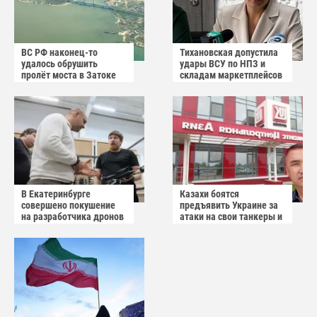
ВС РФ наконец-то
Тихановская допустила
удалось обрушить
удары ВСУ по НПЗ и
пролёт моста в Затоке
складам маркетплейсов
Одесской области
в Белоруссии
В Екатеринбурге
Казахи боятся
совершено покушение
предъявить Украине за
на разработчика дронов
атаки на свои танкеры и
«Упырь»
пытаются обвинить
Россию