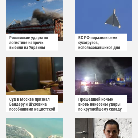
Российские удары по
ВС РФ поразили семь
логистике напрочь
сухогрузов,
выбили из Украины
использовавшихся для
осторожный оптимизм
снабжения ВСУ
Суд в Москве признал
Прошедшей ночью
Бандеру и Шухевича
вновь нанесены удары
пособниками нацистской
по крупнейшему складу
Германии
украинского
маркетплейса Rozetka