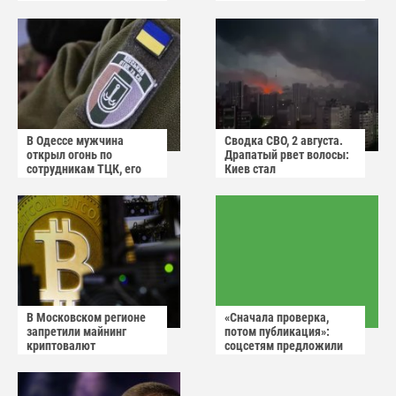
призывает не пугаться
американцы
"апокалиптических
сценариев"
В Одессе мужчина
Сводка СВО, 2 августа.
открыл огонь по
Драпатый рвет волосы:
сотрудникам ТЦК, его
Киев стал
квартиру штурмуют
прифронтовым городом
В Московском регионе
«Сначала проверка,
запретили майнинг
потом публикация»:
криптовалют
соцсетям предложили
ввести тотальную
премодерацию