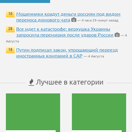
Мошенники крадут деньги россиян под видом
10
переноса домового чата
— 4 часа 29 минут назад
Все идет к катастрофе: верхушка Украины
28
запросила перемирия после ударов России
— 4
Августа
Путин подписал закон, упрощающий переезд
18
иностранных компаний в САР
— 4 Августа
Лучшее в категории