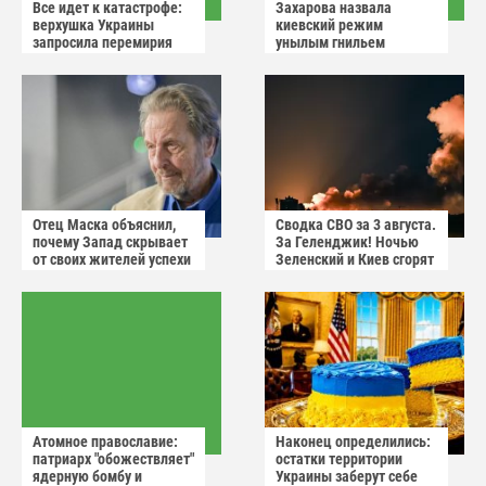
Все идет к катастрофе:
Захарова назвала
верхушка Украины
киевский режим
запросила перемирия
унылым гнильем
после ударов России
Отец Маска объяснил,
Сводка СВО за 3 августа.
почему Запад скрывает
За Геленджик! Ночью
от своих жителей успехи
Зеленский и Киев сгорят
России
в аду
Атомное православие:
Наконец определились:
патриарх "обожествляет"
остатки территории
ядерную бомбу и
Украины заберут себе