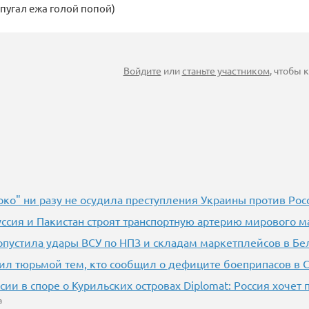
апугал ежа голой попой)
Войдите
или
станьте участником
, чтобы
око" ни разу не осудила преступления Украины против Рос
уссия и Пакистан строят транспортную артерию мирового м
опустила удары ВСУ по НПЗ и складам маркетплейсов в Бе
ил тюрьмой тем, кто сообщил о дефиците боеприпасов в
сии в споре о Курильских островах Diplomat: Россия хочет
а