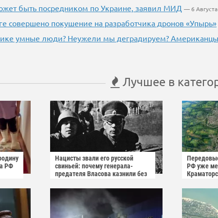
ожет быть посредником по Украине, заявил МИД
— 6 Августа
ге совершено покушение на разработчика дронов «Упырь»
рике умные люди? Неужели мы деградируем? Американцы 
Лучшее в катего
родину
Нацисты звали его русской
Передовые
га РФ
свиньей: почему генерала-
РФ уже мен
предателя Власова казнили без
Краматорс
публичного суда