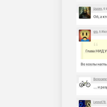
jzucen
, 6
Ой, а к
gro
, 6 Ию
Глава МИД У
Во хохлы наглы
Велосипе
… и ра
Lynnot78
,