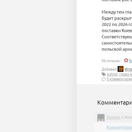
Между тем гл
будет раскрыт
2022 по 2026 
поставки Киев
Соответствующ
самостоятельн
польской арм
Источник:
h
Добавил
Иго
patriot
,
глава 
5 комментари
Комментари
Dosmex
, 6 Июл
Комментари