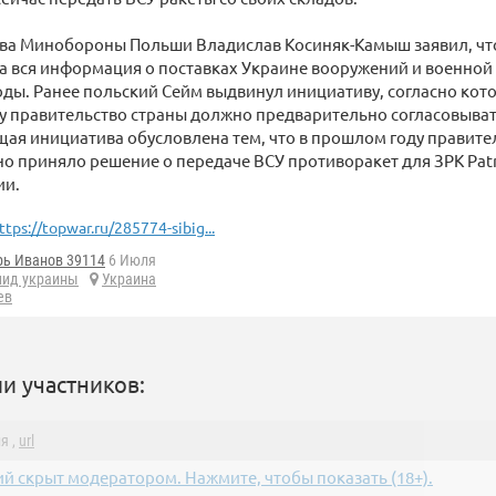
ава Минобороны Польши Владислав Косиняк-Камыш заявил, чт
а вся информация о поставках Украине вооружений и военной 
годы. Ранее польский Сейм выдвинул инициативу, согласно кот
у правительство страны должно предварительно согласовыват
ая инициатива обусловлена тем, что в прошлом году правите
о приняло решение о передаче ВСУ противоракет для ЗРК Patr
ии.
ttps://topwar.ru/285774-sibig...
рь Иванов 39114
6 Июля
мид украины
Украина
ев
и участников:
я ,
url
й скрыт модератором. Нажмите, чтобы показать (18+).