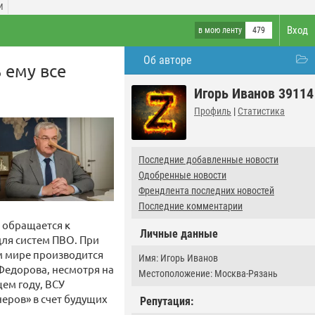
И
Вход
в мою ленту
479
Об авторе
 ему все
Игорь Иванов 39114
Профиль
|
Статистика
Последние добавленные новости
Одобренные новости
Френдлента последних новостей
Последние комментарии
 обращается к
Личные данные
ля систем ПВО. При
м мире производится
Имя: Игорь Иванов
 Федорова, несмотря на
Местоположение: Москва-Рязань
щем году, ВСУ
неров» в счет будущих
Репутация: