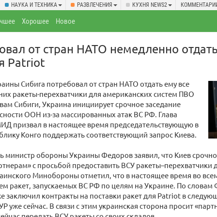
НАУКА И ТЕХНИКА
РАЗВЛЕЧЕНИЯ
КУХНЯ NEWS2
КОММЕНТАРИ
чшее
Хорошее
Новое
овал от стран НАТО немедленно отдать
 Patriot
аины Сибига потребовал от стран НАТО отдать ему все
них ракеты-перехватчики для американских систем ПВО
ловам Сибиги, Украина инициирует срочное заседание
сности ООН из-за массированных атак ВС РФ. Глава
МИД призвал в настоящее время председательствующую в
блику Конго поддержать соответствующий запрос Киева.
ь министр обороны Украины Федоров заявил, что Киев срочно
тнерам» с просьбой предоставить ВСУ ракеты–перехватчики д
раинского Минобороны отметил, что в настоящее время во все
ем ракет, запускаемых ВС РФ по целям на Украине. По словам
уже заключил контракты на поставки ракет для Patriot в следую
УР уже сейчас. В связи с этим украинская сторона просит «парт
сейчас передать ВСУ ракеты со своих складов.