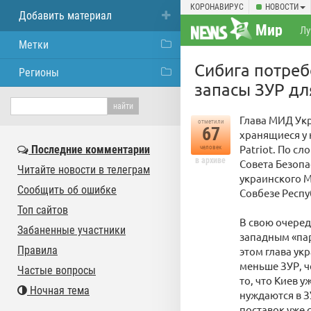
КОРОНАВИРУС
НОВОСТИ
Добавить материал
Мир
Лу
Метки
Сибига потреб
Регионы
запасы ЗУР для
Глава МИД Укр
отметили
67
хранящиеся у 
Patriot. По с
Последние комментарии
человек
в архиве
Совета Безопа
Читайте новости в телеграм
украинского 
Сообщить об ошибке
Совбезе Респу
Топ сайтов
В свою очеред
Забаненные участники
западным «пар
Правила
этом глава ук
меньше ЗУР, ч
Частые вопросы
то, что Киев 
Ночная тема
нуждаются в З
поставок уже 