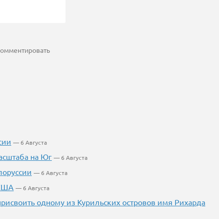
 комментировать
сии
— 6 Августа
асштаба на Юг
— 6 Августа
лоруссии
— 6 Августа
 США
— 6 Августа
 присвоить одному из Курильских островов имя Рихарда