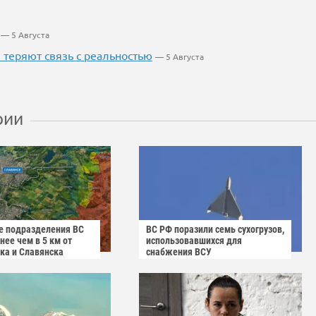
— 5 Августа
теряют связь с реальностью
— 5 Августа
рии
 подразделения ВС
ВС РФ поразили семь сухогрузов,
ее чем в 5 км от
использовавшихся для
ка и Славянска
снабжения ВСУ