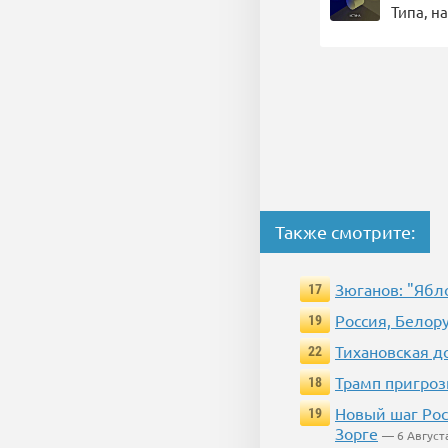
Типа, н
Также смотрите:
Зюганов: "Ябл
17
Россия, Белор
19
Тихановская д
22
Трамп пригроз
18
Новый шаг Рос
19
Зорге
— 6 Август