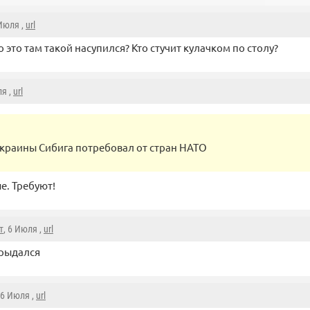
 Июля ,
url
то это там такой насупился? Кто стучит кулачком по столу?
ля ,
url
краины Сибига потребовал от стран НАТО
е. Требуют!
т
, 6 Июля ,
url
зрыдался
 6 Июля ,
url