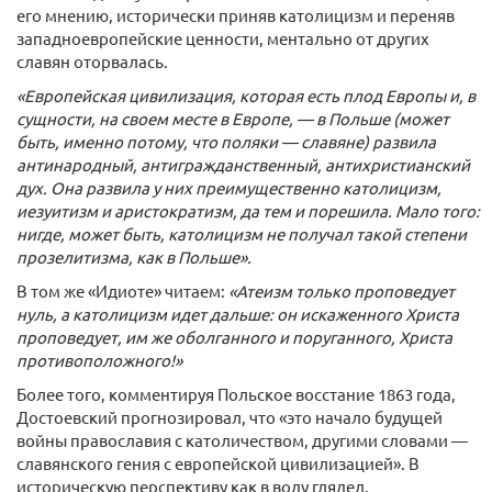
его мнению, исторически приняв католицизм и переняв
западноевропейские ценности, ментально от других
славян оторвалась.
«Европейская цивилизация, которая есть плод Европы и, в
сущности, на своем месте в Европе, — в Польше (может
быть, именно потому, что поляки — славяне) развила
антинародный, антигражданственный, антихристианский
дух. Она развила у них преимущественно католицизм,
иезуитизм и аристократизм, да тем и порешила. Мало того:
нигде, может быть, католицизм не получал такой степени
прозелитизма, как в Польше».
В том же «Идиоте» читаем:
«Атеизм только проповедует
нуль, а католицизм идет дальше: он искаженного Христа
проповедует, им же оболганного и поруганного, Христа
противоположного!»
Более того, комментируя Польское восстание 1863 года,
Достоевский прогнозировал, что «это начало будущей
войны православия с католичеством, другими словами —
славянского гения с европейской цивилизацией». В
историческую перспективу как в воду глядел.