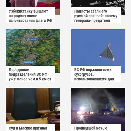
Узбекистанку вышлют
Нацисты звали его
на родину после
русской свиньей: почему
использования флага РФ
генерала-предателя
как коврика
Власова казнили без
публичного суда
Передовые
ВС РФ поразили семь
подразделения ВС РФ
сухогрузов,
уже менее чем в 5 км от
использовавшихся для
Краматорска и
снабжения ВСУ
Славянска
Суд в Москве признал
Прошедшей ночью