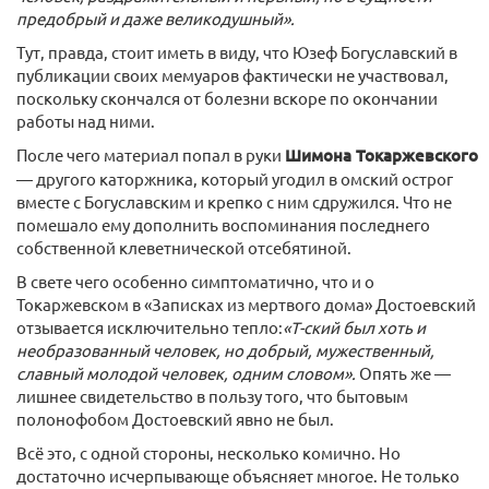
предобрый и даже великодушный».
Тут, правда, стоит иметь в виду, что Юзеф Богуславский в
публикации своих мемуаров фактически не участвовал,
поскольку скончался от болезни вскоре по окончании
работы над ними.
После чего материал попал в руки
Шимона Токаржевского
— другого каторжника, который угодил в омский острог
вместе с Богуславским и крепко с ним сдружился. Что не
помешало ему дополнить воспоминания последнего
собственной клеветнической отсебятиной.
В свете чего особенно симптоматично, что и о
Токаржевском в «Записках из мертвого дома» Достоевский
отзывается исключительно тепло:
«Т-ский был хоть и
необразованный человек, но добрый, мужественный,
славный молодой человек, одним словом».
Опять же —
лишнее свидетельство в пользу того, что бытовым
полонофобом Достоевский явно не был.
Всё это, с одной стороны, несколько комично. Но
достаточно исчерпывающе объясняет многое. Не только