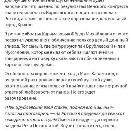
напомнить, что именно по результатам Венского конгресса
значительная часть Варшавского герцогства отошла к
России, а также возникло такое образование, как вольный
город Краков.
В романе «Братья Карамазовы» Фёдор Михайлович и вовсе
посвятил уязвлению и обличению поляков целый длинный
эпизод. Тот самый, где фигурируют пан Врублевский и пан
Муссялович, которые выдают себя за «шляхтичей» и
«рыцарей», а на поверку оказываются обыкновенными
карточными шулерами.
Особенно там хорош момент, когда Митя Карамазов, в
очередной раз проявив широту своей русской души,
охотно выпивает «за польский край» и ждет симметричной
ответной любезности от панов. Но его ждет
разочарование.
«Пан Врублевский взял стакан, поднял его и зычным
голосом проговорил: — За Россию в пределах до семьсот
семьдесят второго года!»
Имеется в виду — до первого
раздела Речи Посполитой. Звучит, согласитесь, очень