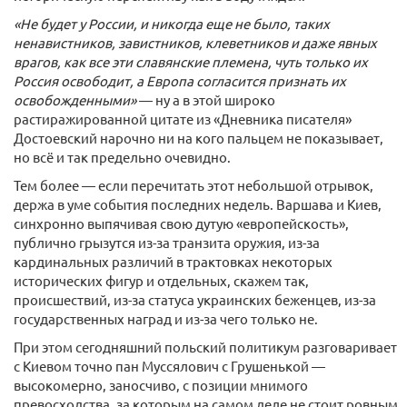
«Не будет у России, и никогда еще не было, таких
ненавистников, завистников, клеветников и даже явных
врагов, как все эти славянские племена, чуть только их
Россия освободит, а Европа согласится признать их
освобожденными»
— ну а в этой широко
растиражированной цитате из «Дневника писателя»
Достоевский нарочно ни на кого пальцем не показывает,
но всё и так предельно очевидно.
Тем более — если перечитать этот небольшой отрывок,
держа в уме события последних недель. Варшава и Киев,
синхронно выпячивая свою дутую «европейскость»,
публично грызутся из-за транзита оружия, из-за
кардинальных различий в трактовках некоторых
исторических фигур и отдельных, скажем так,
происшествий, из-за статуса украинских беженцев, из-за
государственных наград и из-за чего только не.
При этом сегодняшний польский политикум разговаривает
с Киевом точно пан Муссялович с Грушенькой —
высокомерно, заносчиво, с позиции мнимого
превосходства, за которым на самом деле не стоит ровным