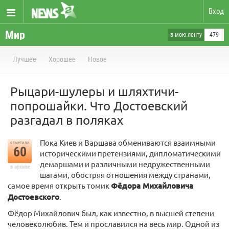
Вход
Мир
в мою ленту
479
Лучшее
Хорошее
Новое
Рыцари-шулеры и шляхтичи-
попрошайки. Что Достоевский
разгадал в поляках
Пока Киев и Варшава обмениваются взаимными
отметили
60
историческими претензиями, дипломатическими
демаршами и различными недружественными
в архиве
шагами, обостряя отношения между странами,
самое время открыть томик
Фёдора Михайловича
Достоевского
.
Фёдор Михайлович был, как известно, в высшей степени
человеколюбив. Тем и прославился на весь мир. Одной из