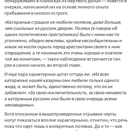
обнаруживаем в «Записках из мертвого дома» — повести в
очерках, написанной им на основе личного опыта
пребывания в омском остроге.
«Каторжные страшно не любили поляков, даже больше,
чем ссыльных из русских дворян. Поляки (я говорю об
одних политических преступниках) были с ними как-то
утонченно, обидно вежливы, крайне несообщительны и
никак не могли скрыть перед арестантами своего к ним
отвращения, а те понимали это очень хорошо и платили
той же монетою»,
— такое наблюдение встречается там
уже в самом начале, во второй главе.
И еще пара характерных цитат оттуда же.
«Из всех
каторжных нашей казармы они любили только одного
жида, и, может быть, единственно потому, что он их
забавлял». «За свою исключительность, за свою ненависть
к каторжным русским они были в свою очередь всеми
ненавидимы».
Хотя описанные в вышеприведенных отрывках черты
могут показаться вполне характерными, отметим, что речь
пока что идет лишь о конкретных поляках. Да и то — как