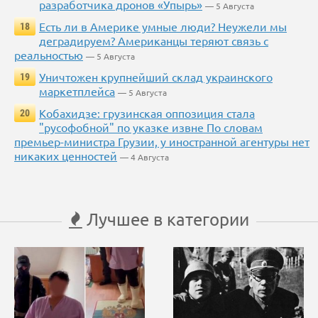
разработчика дронов «Упырь»
— 5 Августа
Есть ли в Америке умные люди? Неужели мы
18
деградируем? Американцы теряют связь с
реальностью
— 5 Августа
Уничтожен крупнейший склад украинского
19
маркетплейса
— 5 Августа
Кобахидзе: грузинская оппозиция стала
20
"русофобной" по указке извне По словам
премьер-министра Грузии, у иностранной агентуры нет
никаких ценностей
— 4 Августа
Лучшее в категории