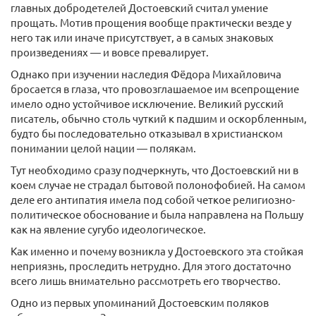
главных добродетелей Достоевский считал умение
прощать. Мотив прощения вообще практически везде у
него так или иначе присутствует, а в самых знаковых
произведениях — и вовсе превалирует.
Однако при изучении наследия Фёдора Михайловича
бросается в глаза, что провозглашаемое им всепрощение
имело одно устойчивое исключение. Великий русский
писатель, обычно столь чуткий к падшим и оскорбленным,
будто бы последовательно отказывал в христианском
понимании целой нации — полякам.
Тут необходимо сразу подчеркнуть, что Достоевский ни в
коем случае не страдал бытовой полонофобией. На самом
деле его антипатия имела под собой четкое религиозно-
политическое обоснование и была направлена на Польшу
как на явление сугубо идеологическое.
Как именно и почему возникла у Достоевского эта стойкая
неприязнь, проследить нетрудно. Для этого достаточно
всего лишь внимательно рассмотреть его творчество.
Одно из первых упоминаний Достоевским поляков