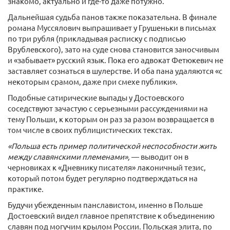
знакомо, актуально и где-то даже потужно.
Дальнейшая судьба панов также показательна. В финале
романа Муссялович выпрашивает у Грушеньки в письмах
по три рубля (прикладывая расписку с подписью
Врублевского), зато на суде снова становится заносчивым
и «забывает» русский язык. Пока его адвокат Фетюкевич не
заставляет сознаться в шулерстве. И оба пана удаляются «с
некоторым срамом, даже при смехе публики».
Подобные сатирические выпады у Достоевского
соседствуют зачастую с серьезными рассуждениями на
тему Польши, к которым он раз за разом возвращается в
том числе в своих публицистических текстах.
«Польша есть пример политической неспособности жить
между славянскими племенами»,
— выводит он в
черновиках к «Дневнику писателя» лаконичный тезис,
который потом будет регулярно подтверждаться на
практике.
Будучи убежденным панславистом, именно в Польше
Достоевский видел главное препятствие к объединению
славян под могучим крылом России. Польская элита, по