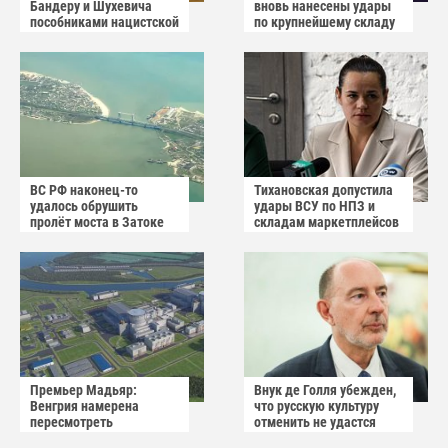
Бандеру и Шухевича
вновь нанесены удары
пособниками нацистской
по крупнейшему складу
Германии
украинского
маркетплейса Rozetka
ВС РФ наконец-то
Тихановская допустила
удалось обрушить
удары ВСУ по НПЗ и
пролёт моста в Затоке
складам маркетплейсов
Одесской области
в Белоруссии
Премьер Мадьяр:
Внук де Голля убежден,
Венгрия намерена
что русскую культуру
пересмотреть
отменить не удастся
соглашение с Россией по