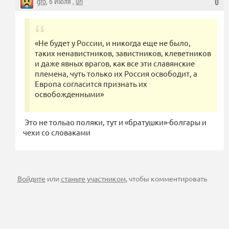
gro
, 6 Июля ,
url
0
«Не будет у России, и никогда еще не было,
таких ненавистников, завистников, клеветников
и даже явных врагов, как все эти славянские
племена, чуть только их Россия освободит, а
Европа согласится признать их
освобожденными»
Это не тольао поляки, тут и «братушки»-болгары и
чехи со словаками
Войдите
или
станьте участником
, чтобы комментировать