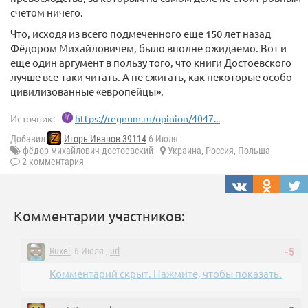
счетом ничего.
Что, исходя из всего подмеченного еще 150 лет назад
Фёдором Михайловичем, было вполне ожидаемо. Вот и
еще один аргумент в пользу того, что книги Достоевского
лучше все-таки читать. А не сжигать, как некоторые особо
цивилизованные «европейцы».
Источник:
https://regnum.ru/opinion/4047...
Добавил
Игорь Иванов 39114
6 Июля
фёдор михайлович достоевский
Украина
,
Россия
,
Польша
2 комментария
Комментарии участников:
Ruxel
, 6 Июля ,
url
-5
Комментарий скрыт. Нажмите, чтобы показать.