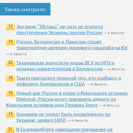
Также смотрите:
Зюганов: "Яблоко" ни разу не осудила
17
преступления Украины против России
— 6 Августа
Россия, Белоруссия и Пакистан строят
19
транспортную артерию мирового масштаба на Юг
— 6 Августа
Тихановская допустила удары ВСУ по НПЗ и
22
складам маркетплейсов в Белоруссии
— 6 Августа
Трамп пригрозил тюрьмой тем, кто сообщил о
18
дефиците боеприпасов в США
— 6 Августа
Новый шаг России в споре о Курильских островах
19
Diplomat: Россия хочет присвоить одному из
Курильских островов имя Рихарда Зорге
— 6 Августа
Германия не может быть посредником по
19
Украине, заявил МИД
— 6 Августа
В Екатеринбурге совершено покушение на
21