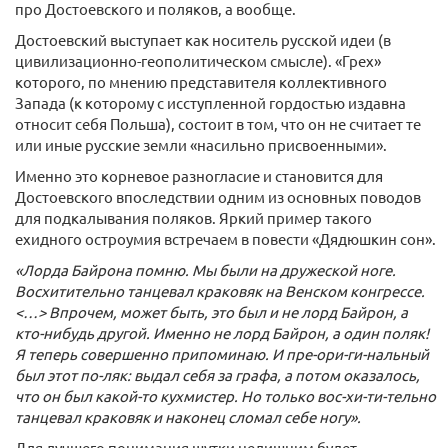
про Достоевского и поляков, а вообще.
Достоевский выступает как носитель русской идеи (в
цивилизационно-геополитическом смысле). «Грех»
которого, по мнению представителя коллективного
Запада (к которому с исступленной гордостью издавна
относит себя Польша), состоит в том, что он не считает те
или иные русские земли «насильно присвоенными».
Именно это корневое разногласие и становится для
Достоевского впоследствии одним из основных поводов
для подкалывания поляков. Яркий пример такого
ехидного остроумия встречаем в повести «Дядюшкин сон».
«Лорда Байрона помню. Мы были на дружеской ноге.
Восхитительно танцевал краковяк на Венском конгрессе.
<…> Впрочем, может быть, это был и не лорд Байрон, а
кто-нибудь другой. Именно не лорд Байрон, а один поляк!
Я теперь совершенно припоминаю. И пре-ори-ги-нальный
был этот по-ляк: выдал себя за графа, а потом оказалось,
что он был какой-то кухмистер. Но только вос-хи-ти-тельно
танцевал краковяк и наконец сломал себе ногу».
Для лучшего понимания шутки нелишним будет