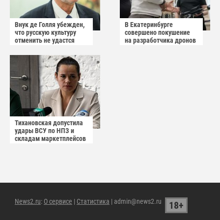
Внук де Голля убежден,
В Екатеринбурге
что русскую культуру
совершено покушение
отменить не удастся
на разработчика дронов
«Упырь»
Тихановская допустила
удары ВСУ по НПЗ и
складам маркетплейсов
в Белоруссии
News2.ru
:
О сервисе
|
Статистика
| admin@news2.ru
18+