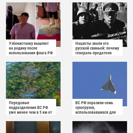
Узбекистанку вышлют
Нацисты звали его
на родину после
русской свиньей: почему
использования флага РФ
генерала-предателя
как коврика
Власова казнили без
публичного суда
Передовые
ВС РФ поразили семь
подразделения ВС РФ
сухогрузов,
уже менее чем в 5 км от
использовавшихся для
Краматорска и
снабжения ВСУ
Славянска