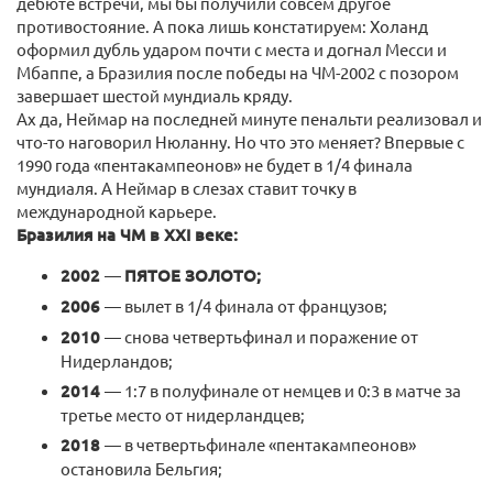
дебюте встречи, мы бы получили совсем другое
противостояние. А пока лишь констатируем: Холанд
оформил дубль ударом почти с места и догнал Месси и
Мбаппе, а Бразилия после победы на ЧМ-2002 с позором
завершает шестой мундиаль кряду.
Ах да, Неймар на последней минуте пенальти реализовал и
что-то наговорил Нюланну. Но что это меняет? Впервые с
1990 года «пентакампеонов» не будет в 1/4 финала
мундиаля. А Неймар в слезах ставит точку в
международной карьере.
Бразилия на ЧМ в XXI веке:
2002
—
ПЯТОЕ ЗОЛОТО;
2006
— вылет в 1/4 финала от французов;
2010
— снова четвертьфинал и поражение от
Нидерландов;
2014
— 1:7 в полуфинале от немцев и 0:3 в матче за
третье место от нидерландцев;
2018
— в четвертьфинале «пентакампеонов»
остановила Бельгия;