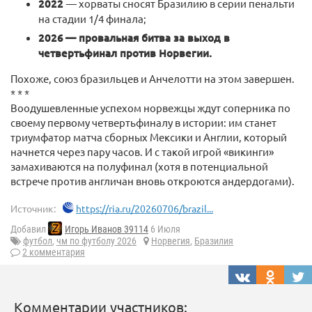
2022
— хорваты сносят Бразилию в серии пенальти
на стадии 1/4 финала;
2026
— провальная битва за выход в
четвертьфинал против Норвегии.
Похоже, союз бразильцев и Анчелотти на этом завершен.
* * *
Воодушевленные успехом норвежцы ждут соперника по
своему первому четвертьфиналу в истории: им станет
триумфатор матча сборных Мексики и Англии, который
начнется через пару часов. И с такой игрой «викинги»
замахиваются на полуфинал (хотя в потенциальной
встрече против англичан вновь откроются андердогами).
Источник:
https://ria.ru/20260706/brazil...
Добавил
Игорь Иванов 39114
6 Июля
футбол
,
чм по футболу 2026
Норвегия
,
Бразилия
2 комментария
Комментарии участников: