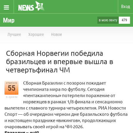
Вход
Мир
в мою ленту
479
Лучшее
Хорошее
Новое
Сборная Норвегии победила
бразильцев и впервые вышла в
четвертьфинал ЧМ
Сборная Бразилии с позором покидает
отметили
55
чемпионата мира по футболу. Сегодня
«пентакампеоны» потерпели поражение от
в архиве
норвежцев в рамках 1/8 финала и сенсационно
вылетели с главного турнира четырехлетия. РИА Новости
Спорт — об очередном черном дне бразильского футбола
и настоящем празднике «викингов», продолжающих
очаровывать своей игрой на ЧМ-2026.
Бразилия – out?