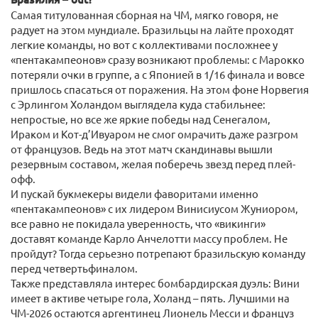
Самая титулованная сборная на ЧМ, мягко говоря, не
радует на этом мундиале. Бразильцы на лайте проходят
легкие команды, но вот с коллективами посложнее у
«пентакампеонов» сразу возникают проблемы: с Марокко
потеряли очки в группе, а с Японией в 1/16 финала и вовсе
пришлось спасаться от поражения. На этом фоне Норвегия
с Эрлингом Холандом выглядела куда стабильнее:
непростые, но все же яркие победы над Сенегалом,
Ираком и Кот-д’Ивуаром не смог омрачить даже разгром
от французов. Ведь на этот матч скандинавы вышли
резервным составом, желая поберечь звезд перед плей-
офф.
И пускай букмекеры видели фаворитами именно
«пентакампеонов» с их лидером Винисиусом Жуниором,
все равно не покидала уверенность, что «викинги»
доставят команде Карло Анчелотти массу проблем. Не
пройдут? Тогда серьезно потрепают бразильскую команду
перед четвертьфиналом.
Также представляла интерес бомбардирская дуэль: Вини
имеет в активе четыре гола, Холанд – пять. Лучшими на
ЧМ-2026 остаются аргентинец Лионель Месси и француз