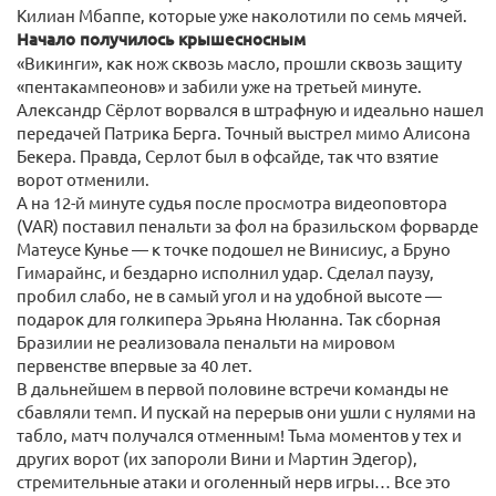
Килиан Мбаппе, которые уже наколотили по семь мячей.
Начало получилось крышесносным
«Викинги», как нож сквозь масло, прошли сквозь защиту
«пентакампеонов» и забили уже на третьей минуте.
Александр Сёрлот ворвался в штрафную и идеально нашел
передачей Патрика Берга. Точный выстрел мимо Алисона
Бекера. Правда, Серлот был в офсайде, так что взятие
ворот отменили.
А на 12-й минуте судья после просмотра видеоповтора
(VAR) поставил пенальти за фол на бразильском форварде
Матеусе Кунье — к точке подошел не Винисиус, а Бруно
Гимарайнс, и бездарно исполнил удар. Сделал паузу,
пробил слабо, не в самый угол и на удобной высоте —
подарок для голкипера Эрьяна Нюланна. Так сборная
Бразилии не реализовала пенальти на мировом
первенстве впервые за 40 лет.
В дальнейшем в первой половине встречи команды не
сбавляли темп. И пускай на перерыв они ушли с нулями на
табло, матч получался отменным! Тьма моментов у тех и
других ворот (их запороли Вини и Мартин Эдегор),
стремительные атаки и оголенный нерв игры… Все это