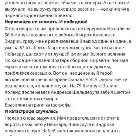
усиленно гасили своими сейвами голкиперы. А где они не
выручали, на выручку приходило везение — «викингам» в
паре эпизодов именно повезло.
Норвежцев не сломить. И победили!
Хоть и непросто им пришлось после перерыва. На поле на
58-й минуте появился нелюбимый игрок Анчелотти
Эндрик, сразу же не реализовавший выход один на один, а
уже на 67-й Габриэл Мартинелли уступил место на поле
Неймару, далекому от лучшей формы и былого величия.
Но каков же Нюланн! Вратарь сборной Норвегии поймал
кураж и начал штамповать сейвы один за другим,
приближая сенсацию. Вот он, неоцененный герой
воскресной встречи на арене финала ЧМ! А сделал мечту
реальностью, конечно же, он. На 79-й минуте Эрлинг
Холанд после навеса Андреаса Шельдерупа забил шестой
гол на чемпионате мира.
Бразилия на грани катастрофы.
И катастрофа случилась
Нюланн снова выручил. Мяч предательски не летит в
ворота, из-за чего у Неймара, Винисиуса и Эндрика
опускаются руки. Забей «пентакампеоны» пенальти в