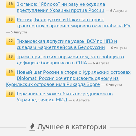
Зюганов: "Яблоко" ни разу не осудила
16
преступления Украины против России
— 6 Августа
Россия, Белоруссия и Пакистан строят
18
транспортную артерию мирового масштаба на Юг
— 6 Августа
Тихановская допустила удары ВСУ по НПЗ и
22
складам маркетплейсов в Белоруссии
— 6 Августа
Трамп пригрозил тюрьмой тем, кто сообщил о
18
дефиците боеприпасов в США
— 6 Августа
Новый шаг России в споре о Курильских островах
19
Diplomat: Россия хочет присвоить одному из
Курильских островов имя Рихарда Зорге
— 6 Августа
Германия не может быть посредником по
18
Украине, заявил МИД
— 6 Августа
Лучшее в категории