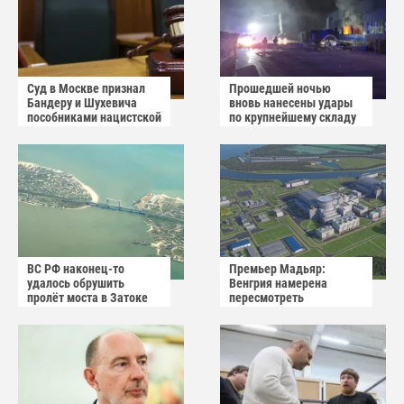
Суд в Москве признал
Прошедшей ночью
Бандеру и Шухевича
вновь нанесены удары
пособниками нацистской
по крупнейшему складу
Германии
украинского
маркетплейса Rozetka
ВС РФ наконец-то
Премьер Мадьяр:
удалось обрушить
Венгрия намерена
пролёт моста в Затоке
пересмотреть
Одесской области
соглашение с Россией по
АЭС "Пакш-2"