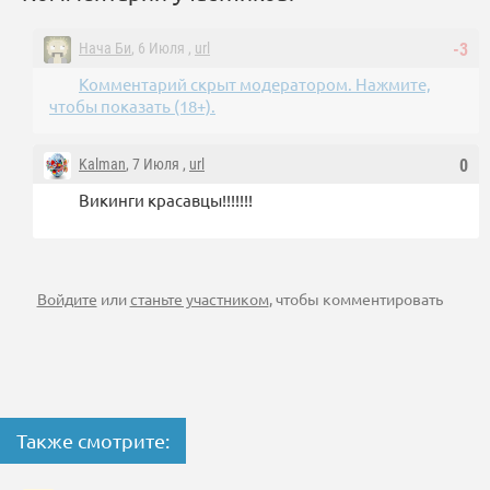
Нача Би
, 6 Июля ,
url
-3
Комментарий скрыт модератором. Нажмите,
чтобы показать (18+).
Kalman
, 7 Июля ,
url
0
Викинги красавцы!!!!!!!
Войдите
или
станьте участником
, чтобы комментировать
Также смотрите: