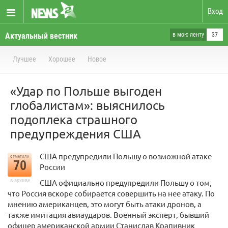
Вход
Актуальный вестник
в мою ленту
37
Лучшее
Хорошее
Новое
«Удар по Польше выгоден
глобалистам»: выяснилось
подоплека страшного
предупреждения США
США предупредили Польшу о возможной атаке
отметили
70
России
в архиве
США официально предупредили Польшу о том,
что Россия вскоре собирается совершить на нее атаку. По
мнению американцев, это могут быть атаки дронов, а
также имитация авиаударов. Военный эксперт, бывший
офицер американской армии Станислав Крапивник