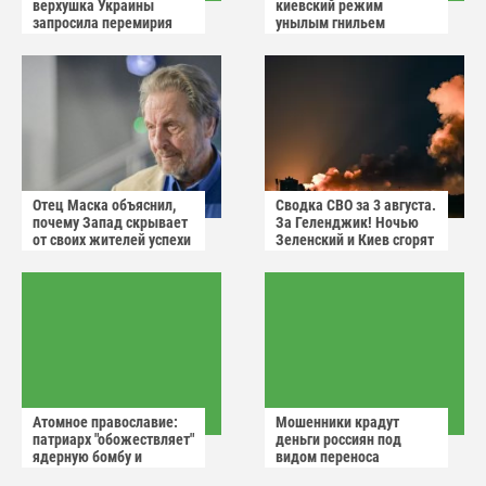
верхушка Украины
киевский режим
запросила перемирия
унылым гнильем
после ударов России
Отец Маска объяснил,
Сводка СВО за 3 августа.
почему Запад скрывает
За Геленджик! Ночью
от своих жителей успехи
Зеленский и Киев сгорят
России
в аду
Атомное православие:
Мошенники крадут
патриарх "обожествляет"
деньги россиян под
ядерную бомбу и
видом переноса
призывает не пугаться
домового чата