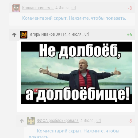
Коллапс системы
, 4 Июля ,
url
-8
Комментарий скрыт. Нажмите, чтобы показать.
Игорь Иванов 39114
, 4 Июля ,
url
+6
ФИФА разблокировала
, 4 Июля ,
url
-8
Комментарий скрыт. Нажмите, чтобы
показать.