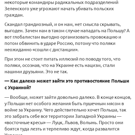
некоторые командиры радикальных подразделений
Зеленского уже угрожают начать убивать польских
граждан.
Скандал грандиозный, и он нам, нет смысла скрывать,
выгоден. Зачем нам в таком случае нападать на Польшу? А
вот глобалистам выгодно организовать провокацию и
потом обвинить в ударе Россию, потому что поляки
неожиданно «сошли с дистанции».
При этом не стоит питать иллюзий по поводу того, что
поляки, осознав, что на Украине есть нацизм, стали
нашими друзьями. Это не так.
— Как далеко может зайти это противостояние Польши
с Украиной?
— Вообще, может зайти довольно далеко. В конце концов,
у Польши нет особого желания быть пушечным мясом в
войне за Украину. Чего действительно хочет Польша, так
это забрать себе все территории Западной Украины —
«восточные кресы» — Луцк, Львов, Волынь. Просто они
боятся туда лезть и терпеливо ждут, когда развалится
Украина.