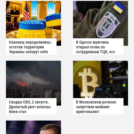
"апокалиптических
сценариев"
Наконец определились:
В Одессе мужчина
остатки территории
открыл огонь по
Украины заберут себе
сотрудникам ТЦК, его
американцы
квартиру штурмуют
Сводка СВО, 2 августа.
В Московском регионе
Драпатый рвет волосы:
запретили майнинг
Киев стал
криптовалют
прифронтовым городом