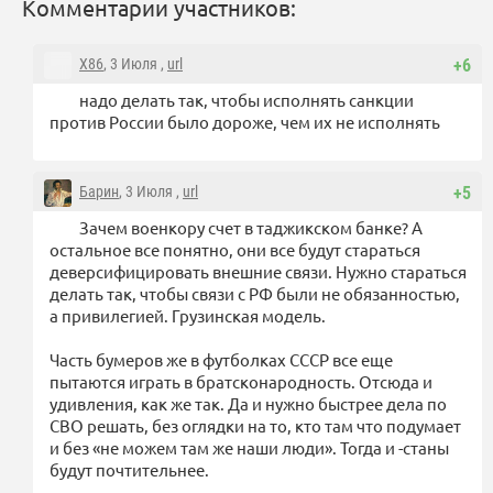
Комментарии участников:
X86
, 3 Июля ,
url
+6
надо делать так, чтобы исполнять санкции
против России было дороже, чем их не исполнять
Барин
, 3 Июля ,
url
+5
Зачем военкору счет в таджикском банке? А
остальное все понятно, они все будут стараться
деверсифицировать внешние связи. Нужно стараться
делать так, чтобы связи с РФ были не обязанностью,
а привилегией. Грузинская модель.
Часть бумеров же в футболках СССР все еще
пытаются играть в братсконародность. Отсюда и
удивления, как же так. Да и нужно быстрее дела по
СВО решать, без оглядки на то, кто там что подумает
и без «не можем там же наши люди». Тогда и -станы
будут почтительнее.