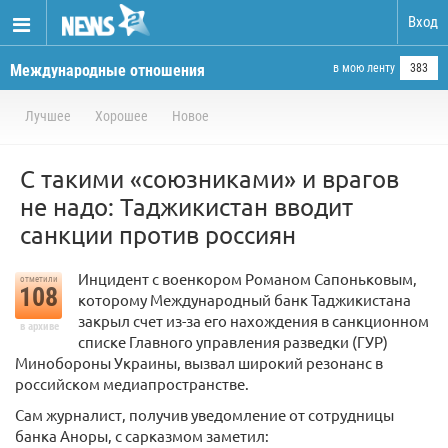
Вход
Международные отношения
в мою ленту
383
Лучшее
Хорошее
Новое
С такими «союзниками» и врагов
не надо: Таджикистан вводит
санкции против россиян
Инцидент с военкором Романом Сапоньковым,
отметили
108
которому Международный банк Таджикистана
закрыл счет из-за его нахождения в санкционном
в архиве
списке Главного управления разведки (ГУР)
Минобороны Украины, вызвал широкий резонанс в
российском медиапространстве.
Сам журналист, получив уведомление от сотрудницы
банка Аноры, с сарказмом заметил: