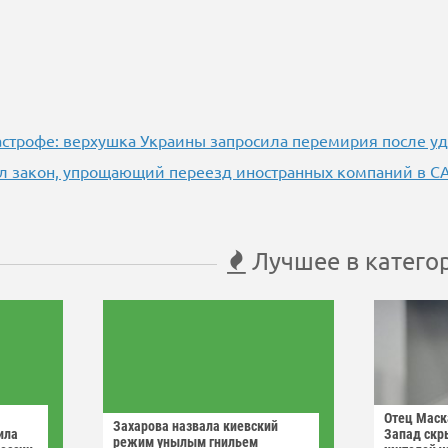
тастрофе: верхушка Украины запросила перемирия после у
л закон, упрощающий переезд иностранных компаний в С
Лучшее в катего
Отец Маск
Захарова назвала киевский
ила
Запад скр
режим унылым гнильем