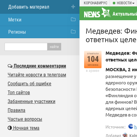
КОРОНАВИРУС
НОВОСТИ
Добавить материал
Актуальный
Метки
Медведев: Фин
Регионы
ответных целе
Медведев: Фи
отметили
104
ответных цел
Последние комментарии
человека
МОСКВА, 2 ию
в архиве
Читайте новости в телеграм
размещение у 
ядерного оруж
Сообщить об ошибке
безопасности
Топ сайтов
«Финляндия от
Забаненные участники
для финнов? В
ядерных целей
Правила
Медведев в со
Частые вопросы
Источник:
h
Ночная тема
Добавил
Kal