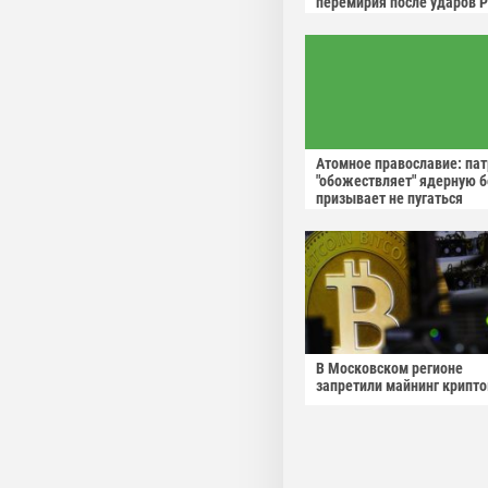
перемирия после ударов 
Атомное православие: па
"обожествляет" ядерную б
призывает не пугаться
"апокалиптических сценар
В Московском регионе
запретили майнинг крипт