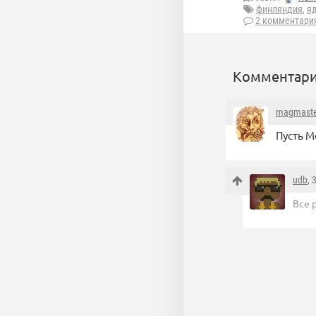
финляндия
,
я
2 комментари
Комментари
magmaste
Пусть М
udb
, 
Все 