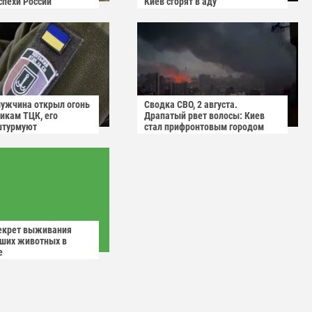
спехи России
Киев сгорят в аду
мужчина открыл огонь
Сводка СВО, 2 августа.
икам ТЦК, его
Драпатый рвет волосы: Киев
штурмуют
стал прифронтовым городом
екрет выживания
ших животных в
е