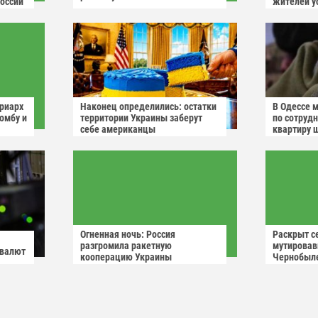
России
жителей у
триарх
Наконец определились: остатки
В Одессе 
омбу и
территории Украины заберут
по сотрудн
себе американцы
квартиру 
иев"
Огненная ночь: Россия
Раскрыт с
разгромила ракетную
мутировав
овалют
кооперацию Украины
Чернобыл