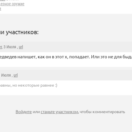
дерное оружие
я
и участников:
r
, 3 Июля ,
url
едведев напишет, как он в этот х, попадает. Или это не для быд
3 Июля ,
url
равны, но некоторые равнее :)
Войдите
или
станьте участником
, чтобы комментировать