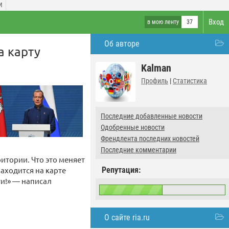
И
Вход
в мою ленту
37
Об авторе
а карту
Kalman
Профиль
|
Статистика
Последние добавленные новости
Одобренные новости
Френдлента последних новостей
Последние комментарии
итории. Что это меняет
аходится на карте
Репутация:
ти!» — написал
О сайте ria.ru