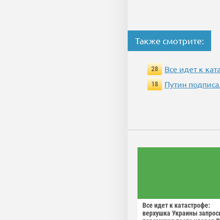
Также смотрите:
Все идет к ка
28
Путин подписа
18
Все идет к катастрофе:
верхушка Украины запрос