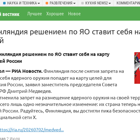
НАУКА И ТЕХНИКА
РАЗВЛЕЧЕНИЯ
КУХНЯ NEWS2
КОММЕНТАРИ
Лучшее
Хорошее
Новое
 вестник
ляндия решением по ЯО ставит себя н
й
нляндия решением по ЯО ставит себя на карту
ей России
л — РИА Новости.
Финляндия после снятия запрета на
себя ядерного оружия попадет на карту целей для
ия России, заявил заместитель председателя Совета
 РФ Дмитрий Медведев.
менила запрет на размещение ядерного оружия на своей терр
сего лишь одно незначительное изменение: их страна теперь н
 России. Радуйтесь, Финляндия, вы достигли пика безопаснос
циальной сети Х.
ttps://ria.ru/20260702/medved...
man
2 Июля