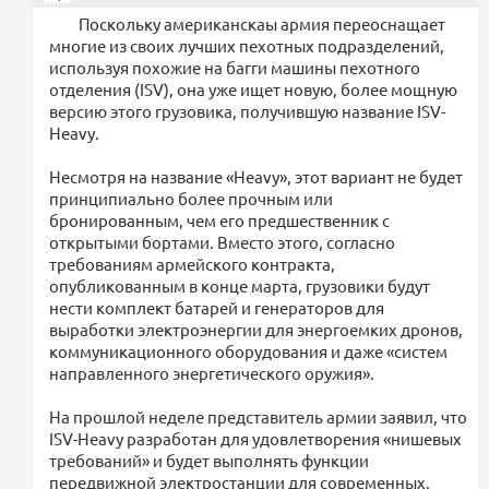
Поскольку американскаы армия переоснащает
многие из своих лучших пехотных подразделений,
используя похожие на багги машины пехотного
отделения (ISV), она уже ищет новую, более мощную
версию этого грузовика, получившую название ISV-
Heavy.
Несмотря на название «Heavy», этот вариант не будет
принципиально более прочным или
бронированным, чем его предшественник с
открытыми бортами. Вместо этого, согласно
требованиям армейского контракта,
опубликованным в конце марта, грузовики будут
нести комплект батарей и генераторов для
выработки электроэнергии для энергоемких дронов,
коммуникационного оборудования и даже «систем
направленного энергетического оружия».
На прошлой неделе представитель армии заявил, что
ISV-Heavy разработан для удовлетворения «нишевых
требований» и будет выполнять функции
передвижной электростанции для современных,