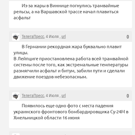
Из-за жары в Виннице погнулись трамвайные
рельсы, а на Варшавской трассе начал плавиться
асфальт
ТелегаПресс
, 4 Июля ,
url
0
В Германии рекордная жара буквально плавит
улицы.
В Лейпциге приостановлена ​​работа всей трамвайной
системы после того, как экстремальные температуры
размягчили асфальт и битум, забили пути и сделали
движение поездов небезопасным.
ТелегаПресс
, 4 Июля ,
url
0
Появилось еще одно фото с места падения
украинского фронтового бомбардировщика Су-24М в
Хмельницкой области 16 июня