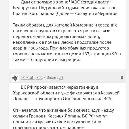
Дым от пожаров в зоне ЧАЭС сегодня достиг
Белоруссии. Под угрозой задымления оказался юг
Брагинского района. Далее — Славутич и Чернигов.
Таким образом, для жителей Комарина и соседних
населенных пунктов сохраняются риски в связи с
переносом дымом радиоактивных частиц,
накопленных в почве и лесной подстилке после
аварии 1986 года. Помимо обычных продуктов
горения речь может идти о цезии-137, стронции-90, а
также — о плутонии и америции.
ТелегаПресс
, 4 Июля ,
url
0
ВС РФ просачиваются через границу в
Харьковской области и уже фиксируются в Казачьей
Лопане, — группировка Объединенных сил ВСУ.
Отмечается, что активные бои сейчас идут между
селами Гранов и Казачья Лопань. ВС РФ могут
попытаться «развить свое наступление или
совершить прорыв в этом районе».