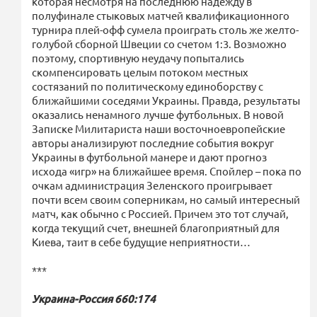
которая несмотря на последнюю надежду в
полуфинале стыковых матчей квалификационного
турнира плей-офф сумела проиграть столь же желто-
голубой сборной Швеции со счетом 1:3. Возможно
поэтому, спортивную неудачу попытались
скомпенсировать целым потоком местных
состязаний по политическому единоборству с
ближайшими соседями Украины. Правда, результаты
оказались ненамного лучше футбольных. В новой
Записке Милитариста наши восточноевропейские
авторы анализируют последние события вокруг
Украины в футбольной манере и дают прогноз
исхода «игр» на ближайшее время. Спойлер – пока по
очкам администрация Зеленского проигрывает
почти всем своим соперникам, но самый интересный
матч, как обычно с Россией. Причем это тот случай,
когда текущий счет, внешней благоприятный для
Киева, таит в себе будущие неприятности…
***
Украина-Россия 660:174