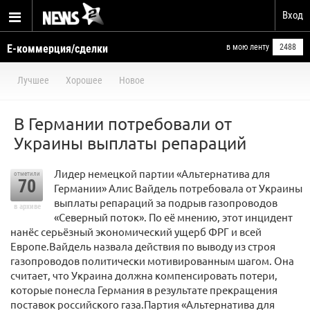
Вход
Е-коммерция/сделки
в мою ленту
2488
Лучшее
Хорошее
Новое
В Германии потребовали от
Украины выплаты репараций
Лидер немецкой партии «Альтернатива для
отметили
70
Германии» Алис Вайдель потребовала от Украины
выплаты репараций за подрыв газопроводов
в архиве
«Северный поток». По её мнению, этот инцидент
нанёс серьёзный экономический ущерб ФРГ и всей
Европе.Вайдель назвала действия по выводу из строя
газопроводов политически мотивированным шагом. Она
считает, что Украина должна компенсировать потери,
которые понесла Германия в результате прекращения
поставок российского газа.Партия «Альтернатива для