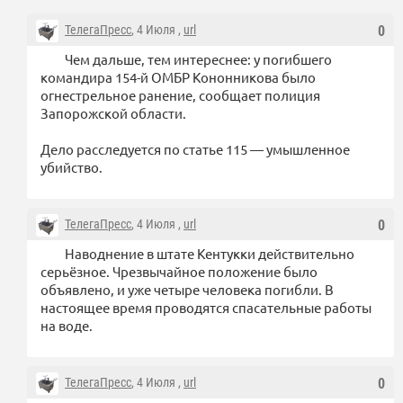
ТелегаПресс
, 4 Июля ,
url
0
Чем дальше, тем интереснее: у погибшего
командира 154-й ОМБР Кононникова было
огнестрельное ранение, сообщает полиция
Запорожской области.
Дело расследуется по статье 115 — умышленное
убийство.
ТелегаПресс
, 4 Июля ,
url
0
Наводнение в штате Кентукки действительно
серьёзное. Чрезвычайное положение было
объявлено, и уже четыре человека погибли. В
настоящее время проводятся спасательные работы
на воде.
ТелегаПресс
, 4 Июля ,
url
0