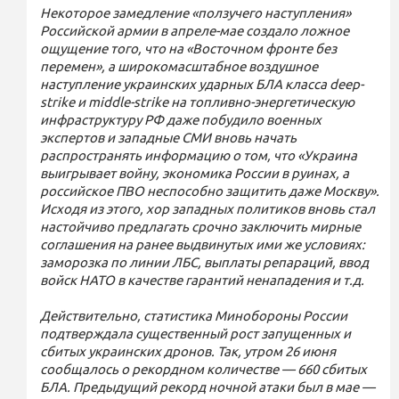
Некоторое замедление «ползучего наступления»
Российской армии в апреле-мае создало ложное
ощущение того, что на «Восточном фронте без
перемен», а широкомасштабное воздушное
наступление украинских ударных БЛА класса deep-
strike и middle-strike на топливно-энергетическую
инфраструктуру РФ даже побудило военных
экспертов и западные СМИ вновь начать
распространять информацию о том, что «Украина
выигрывает войну, экономика России в руинах, а
российское ПВО неспособно защитить даже Москву».
Исходя из этого, хор западных политиков вновь стал
настойчиво предлагать срочно заключить мирные
соглашения на ранее выдвинутых ими же условиях:
заморозка по линии ЛБС, выплаты репараций, ввод
войск НАТО в качестве гарантий ненападения и т.д.
Действительно, статистика Минобороны России
подтверждала существенный рост запущенных и
сбитых украинских дронов. Так, утром 26 июня
сообщалось о рекордном количестве — 660 сбитых
БЛА. Предыдущий рекорд ночной атаки был в мае —