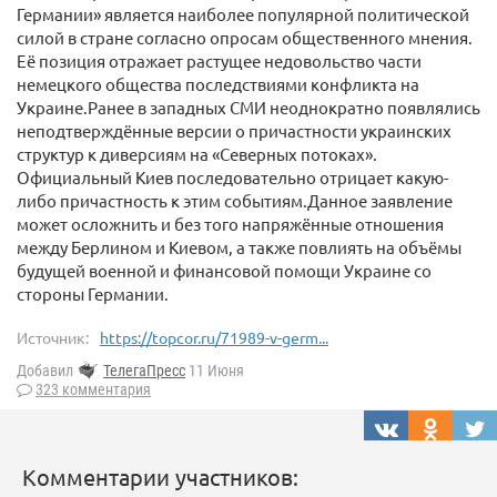
Германии» является наиболее популярной политической
силой в стране согласно опросам общественного мнения.
Её позиция отражает растущее недовольство части
немецкого общества последствиями конфликта на
Украине.Ранее в западных СМИ неоднократно появлялись
неподтверждённые версии о причастности украинских
структур к диверсиям на «Северных потоках».
Официальный Киев последовательно отрицает какую-
либо причастность к этим событиям.Данное заявление
может осложнить и без того напряжённые отношения
между Берлином и Киевом, а также повлиять на объёмы
будущей военной и финансовой помощи Украине со
стороны Германии.
Источник:
https://topcor.ru/71989-v-germ...
Добавил
ТелегаПресс
11 Июня
323 комментария
Комментарии участников: