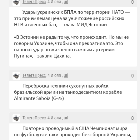
ТелегаПресс
, 4 Июля ,
url
0
Удары украинских БПЛА по территории НАТО —
это приемлемая цена за уничтожение российских
НПЗ и военных баз, — глава МИД Эстонии
«В Эстонии не рады тому, что происходит. Но мы не
говорим Украине, чтобы она прекратила это. Это
наносит удар по жизненно важным артериям
Путина», – заявил Цахкна.
ТелегаПресс
, 4 Июля ,
url
0
Переброска техники сухопутных войск
бразильской армии на танкодесантном корабле
Almirante Saboia (G-25)
ТелегаПресс
, 4 Июля ,
url
0
Повторно проводимый в США Чемпионат мира
по футболу все-таки проходит без сборной Украины,