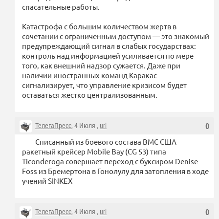
спасательные работы.
Катастрофа с большим количеством жертв в
сочетании с ограниченным доступом — это знакомый
предупреждающий сигнал в слабых государствах:
контроль над информацией усиливается по мере
того, как внешний надзор сужается. Даже при
наличии иностранных команд Каракас
сигнализирует, что управление кризисом будет
оставаться жестко централизованным.
ТелегаПресс
, 4 Июля ,
url
0
Списанный из боевого состава ВМС США
ракетный крейсер Mobile Bay (CG 53) типа
Ticonderoga совершает переход с буксиром Denise
Foss из Бремертона в Гонолулу для затопления в ходе
учений SINKEX
ТелегаПресс
, 4 Июля ,
url
0