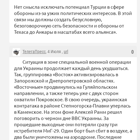
Нет смысла исключать потенциал Турции в сфере
обороны из-за узких политических интересов. В этой
связи мы должны создать безусловную,
безоговорочную сеть безопасности и обороны от
Техаса до Анкары в масштабах всего альянса».
ТелегаПресс
, 4 Июля ,
url
0
Ситуация в зоне специальной военной операции
для Украины продолжает каждый день ухудшаться.
Так, группировка «Восток» активизировалась в
Запорожской и Днепропетровской областях.
«Восточные» продвинулись на Гуляйпольском
направлении, а также теперь уже с двух сторон
охватили Покровское. В свою очередь, украинская
контратака в районе Степногорска-Плавни уперлась
в Каменское. На этом фоне Алексей Рамм решил
поговорить о черном дне ВВС Украины. За
прошедшие выходные они потеряли сразу три
истребителя МиГ-29. Один борт был сбит в воздухе, а
два были уничтожены на аэродроме. Последние