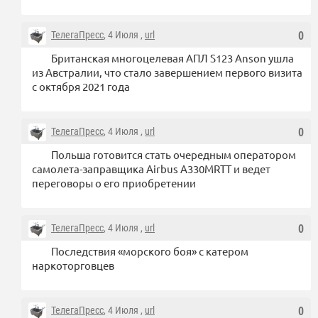
ТелегаПресс
, 4 Июля ,
url
0
Британская многоцелевая АПЛ S123 Anson ушла
из Австралии, что стало завершением первого визита
с октября 2021 года
ТелегаПресс
, 4 Июля ,
url
0
Польша готовится стать очередным оператором
самолета-заправщика Airbus A330MRTT и ведет
переговоры о его приобретении
ТелегаПресс
, 4 Июля ,
url
0
Последствия «морского боя» с катером
наркоторговцев
ТелегаПресс
, 4 Июля ,
url
0