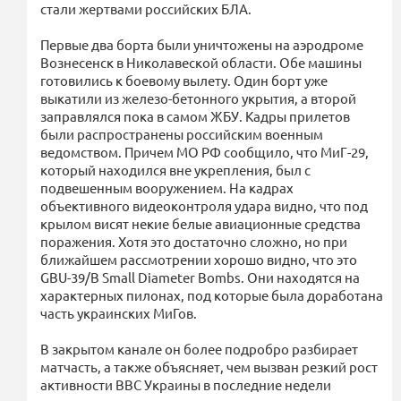
стали жертвами российских БЛА.
Первые два борта были уничтожены на аэродроме
Вознесенск в Николавеской области. Обе машины
готовились к боевому вылету. Один борт уже
выкатили из железо-бетонного укрытия, а второй
заправлялся пока в самом ЖБУ. Кадры прилетов
были распространены российским военным
ведомством. Причем МО РФ сообщило, что МиГ-29,
который находился вне укрепления, был с
подвешенным вооружением. На кадрах
объективного видеоконтроля удара видно, что под
крылом висят некие белые авиационные средства
поражения. Хотя это достаточно сложно, но при
ближайшем рассмотрении хорошо видно, что это
GBU-39/B Small Diameter Bombs. Они находятся на
характерных пилонах, под которые была доработана
часть украинских МиГов.
В закрытом канале он более подробро разбирает
матчасть, а также объясняет, чем вызван резкий рост
активности ВВС Украины в последние недели