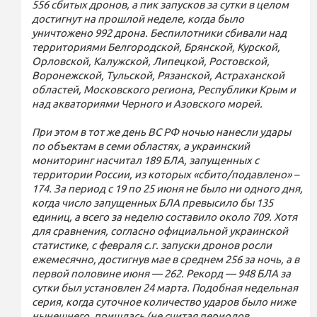
556 сбитых дронов, а пик запусков за сутки в целом
достигнут на прошлой неделе, когда было
уничтожено 992 дрона. Беспилотники сбивали над
территориями Белгородской, Брянской, Курской,
Орловской, Калужской, Липецкой, Ростовской,
Воронежской, Тульской, Рязанской, Астраханской
областей, Московского региона, Республики Крым и
над акваториями Черного и Азовского морей.
При этом в тот же день ВС РФ ночью нанесли удары
по объектам в семи областях, а украинский
мониторинг насчитал 189 БЛА, запущенных с
территории России, из которых «сбито/подавлено» –
174. За период с 19 по 25 июня не было ни одного дня,
когда число запущенных БЛА превысило бы 135
единиц, а всего за неделю составило около 709. Хотя
для сравнения, согласно официальной украинской
статистике, с февраля с.г. запуски дронов росли
ежемесячно, достигнув мае в среднем 256 за ночь, а в
первой половине июня — 262. Рекорд — 948 БЛА за
сутки был установлен 24 марта. Подобная недельная
серия, когда суточное количество ударов было ниже
нынешнего, пришлась (не считая периодов