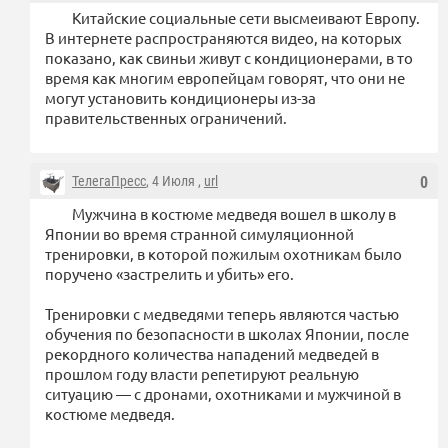
Китайские социальные сети высмеивают Европу.
В интернете распространяются видео, на которых
показано, как свиньи живут с кондиционерами, в то
время как многим европейцам говорят, что они не
могут установить кондиционеры из-за
правительственных ограничений.
ТелегаПресс
, 4 Июля ,
url
0
Мужчина в костюме медведя вошел в школу в
Японии во время странной симуляционной
тренировки, в которой пожилым охотникам было
поручено «застрелить и убить» его.
Тренировки с медведями теперь являются частью
обучения по безопасности в школах Японии, после
рекордного количества нападений медведей в
прошлом году власти репетируют реальную
ситуацию — с дронами, охотниками и мужчиной в
костюме медведя.