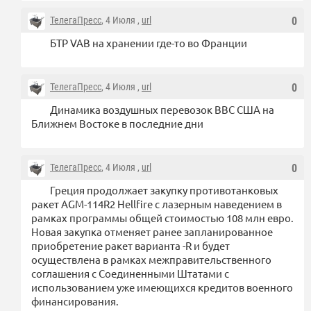
ТелегаПресс
, 4 Июля ,
url
0
БТР VAB на хранении где-то во Франции
ТелегаПресс
, 4 Июля ,
url
0
Динамика воздушных перевозок ВВС США на
Ближнем Востоке в последние дни
ТелегаПресс
, 4 Июля ,
url
0
Греция продолжает закупку противотанковых
ракет AGM-114R2 Hellfire с лазерным наведением в
рамках программы общей стоимостью 108 млн евро.
Новая закупка отменяет ранее запланированное
приобретение ракет варианта -R и будет
осуществлена ​​в рамках межправительственного
соглашения с Соединенными Штатами с
использованием уже имеющихся кредитов военного
финансирования.