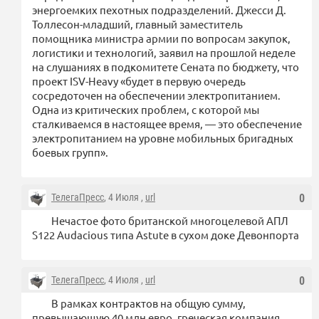
энергоемких пехотных подразделений. Джесси Д.
Толлесон-младший, главный заместитель
помощника министра армии по вопросам закупок,
логистики и технологий, заявил на прошлой неделе
на слушаниях в подкомитете Сената по бюджету, что
проект ISV-Heavy «будет в первую очередь
сосредоточен на обеспечении электропитанием.
Одна из критических проблем, с которой мы
сталкиваемся в настоящее время, — это обеспечение
электропитанием на уровне мобильных бригадных
боевых групп».
ТелегаПресс
, 4 Июля ,
url
0
Нечастое фото британской многоцелевой АПЛ
S122 Audacious типа Astute в сухом доке Девонпорта
ТелегаПресс
, 4 Июля ,
url
0
В рамках контрактов на общую сумму,
превышающую 40 млн евро, греческая компания