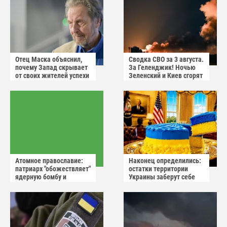
Отец Маска объяснил,
Сводка СВО за 3 августа.
почему Запад скрывает
За Геленджик! Ночью
от своих жителей успехи
Зеленский и Киев сгорят
России
в аду
Атомное православие:
Наконец определились:
патриарх "обожествляет"
остатки территории
ядерную бомбу и
Украины заберут себе
призывает не пугаться
американцы
"апокалиптических
сценариев"