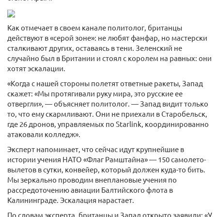
Как отмечает в своем канале политолог, британцы
действуют в «серой зоне»: не любят фанфар, но мастерски
сталкивают других, оставаясь в тени. Зеленский не
случайно был в Британии и стоял с королем на равных: они
хотят эскалации.
«Когда с нашей стороны полетят ответные ракеты, Запад
скажет: «Мы протягивали руку мира, это русские ее
отвергли», — объясняет политолог. — Запад видит только
то, что ему скармливают. Они не приехали в Старобельск,
где 26 дронов, управляемых по Starlink, координированно
атаковали колледж».
Эксперт напоминает, что сейчас идут крупнейшие в
истории учения НАТО «Флаг Рамштайна» — 150 самолето-
вылетов в сутки, конвейер, который должен куда-то бить.
Мы зеркально проводим внеплановые учения по
рассредоточению авиации Балтийского флота в
Калининграде. Эскалация нарастает.
По словам эксперта, британцы и Запад открыто заявили: «У