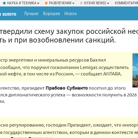
НАУКА И ТЕХНИКА
РАЗВЛЕЧЕНИЯ
КУХНЯ NEWS2
КОММЕНТАРИ
Лучшее
Хорошее
Новое
и золото
твердили схему закупок российской не
ть и при возобновлении санкций.
стр энергетики и минеральных ресурсов Бахлил
сообщил, что поручил госкомпании Lemigas осуществлять
ой нефти, в том числе из России», — сообщает ANTARA.
агентство, президент
Прабово Субианто
посетил до этого
лся дипломатического успеха — возможности получить в 2026 
ии.
асно регулированию, господин Президент, ожидает, что импорт
я государственным агентством, которым в данном контексте я