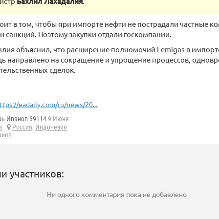
нистр
Бахлил Лахадалия
.
тоит в том, чтобы при импорте нефти не пострадали частные к
 санкций. Поэтому закупки отдали госкомпании.
лия объяснил, что расширение полномочий Lemigas в импорте
дь направлено на сокращение и упрощение процессов, одновр
тельственных сделок.
ttps://eadaily.com/ru/news/20...
рь Иванов 39114
9 Июня
и
Россия
,
Индонезия
риев
и участников:
Ни одного комментария пока не добавлено