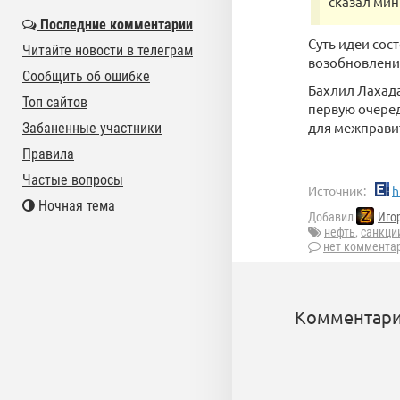
сказал ми
Последние комментарии
Суть идеи сос
Читайте новости в телеграм
возобновлении
Сообщить об ошибке
Бахлил Лахада
Топ сайтов
первую очере
для межправи
Забаненные участники
Правила
Частые вопросы
Источник:
h
Ночная тема
Добавил
Иго
нефть
,
санкци
нет коммента
Комментари