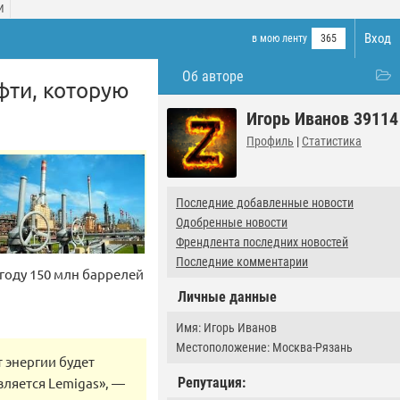
И
Вход
в мою ленту
365
Об авторе
фти, которую
Игорь Иванов 39114
Профиль
|
Статистика
Последние добавленные новости
Одобренные новости
Френдлента последних новостей
Последние комментарии
году 150 млн баррелей
Личные данные
Имя: Игорь Иванов
Местоположение: Москва-Рязань
 энергии будет
вляется Lemigas», —
Репутация: