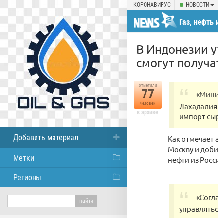
КОРОНАВИРУС
НОВОСТИ
Газ, нефть 
В Индонезии у
смогут получа
отметили
77
«Мини
человек
Лахадалия 
в архиве
импорт сыр
Добавить материал
Как отмечает 
Москву и доби
Метки
нефти из Росс
Регионы
«Согл
управлятьс