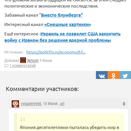
политические и экономические последствия.
Забавный канал "
Вместо блумберга"
Интересный канал
«Смешные картинки»
Ещё интересное -
Израиль не позволит США закончить
войну с Ираном без решения ядерной проблемы
Источник:
https://politfin.ru/economy/65...
Добавил
Retorin
9 Июня
1 комментарий
Комментарии участников:
vvsupervv66
, 10 Июня ,
url
0
Япония десятилетиями пыталась убедить мир в