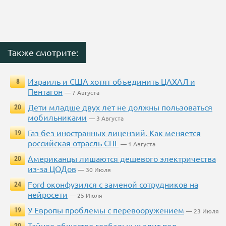
Также смотрите:
Израиль и США хотят объединить ЦАХАЛ и
8
Пентагон
— 7 Августа
Дети младше двух лет не должны пользоваться
20
мобильниками
— 3 Августа
Газ без иностранных лицензий. Как меняется
19
российская отрасль СПГ
— 1 Августа
Американцы лишаются дешевого электричества
20
из-за ЦОДов
— 30 Июля
Ford оконфузился с заменой сотрудников на
24
нейросети
— 25 Июля
У Европы проблемы с перевооружением
19
— 23 Июля
Тайное общество глобальных элит под
20