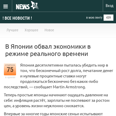
Вход
! ВСЕ НОВОСТИ !
в мою ленту
439
Лучшее
Хорошее
Новое
В Японии обвал экономики в
режиме реального времени
Япония десятилетиями пыталась убедить мир в
отметили
75
том, что бесконечный рост долга, печатание денег
и нулевые процентные ставки могут
в архиве
продолжаться бесконечно без каких-либо
последствий, — сообщает Martin Armstrong.
Теперь простые японцы начинают ощущать давление на
себе: инфляция растёт, зарплаты не поспевают за ростом
цен, а уровень жизни неуклонно снижается.
Впервые за многие годы японские семьи испытывают