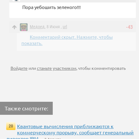
Пора уебошить зеленого!!!
Медоед
, 8 Июня ,
url
-43
Комментарий скрыт. Нажмите, чтобы
показать.
Войдите
или
станьте участником
, чтобы комментировать
Также смотрите:
Квантовые вычисления приближаются к
20
коммерческому прорыву, сообщает генеральный
директор IBM