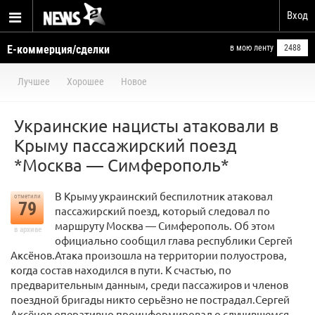
Вход
Е-коммерция/сделки
в мою ленту
2488
Лучшее
Хорошее
Новое
Украинские нацисты атаковали в
Крыму пассажирский поезд
*Москва — Симферополь*
В Крыму украинский беспилотник атаковал
отметили
79
пассажирский поезд, который следовал по
маршруту Москва — Симферополь. Об этом
в архиве
официально сообщил глава республики Сергей
Аксёнов.Атака произошла на территории полуострова,
когда состав находился в пути. К счастью, по
предварительным данным, среди пассажиров и членов
поездной бригады никто серьёзно не пострадал.Сергей
Аксёнов оперативно проинформировал о случившемся,