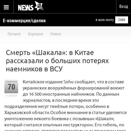
Вход
Е-коммерция/сделки
в мою ленту
2488
Лучшее
Хорошее
Новое
Смерть «Шакала»: в Китае
рассказали о больших потерях
наемников в ВСУ
Китайское издание Sohu сообщает, что в составе
отметили
70
украинских вооружённых формирований воюют
до 16 500 иностранных наёмников. По данным
в архиве
журналистов, в последнее время эти
подразделения несут тяжёлые потери, особенно в
Харьковской области.Особое внимание в статье уделяется
уничтожению некоего боевика с позывным «Шакал»,
который считался опытным инструктором. Его гибель, по
мнению авторов, является показательным примером того,