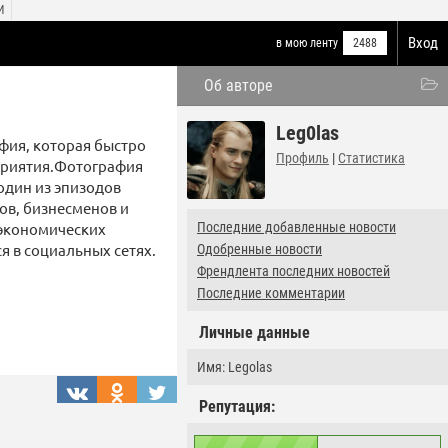
И
Вход
в мою ленту
2488
Об авторе
Leg0las
фия, которая быстро
Профиль
|
Статистика
приятия.Фотография
 один из эпизодов
в, бизнесменов и
 экономических
Последние добавленные новости
я в социальных сетях.
Одобренные новости
Френдлента последних новостей
Последние комментарии
Личные данные
Имя: Legolas
Репутация: