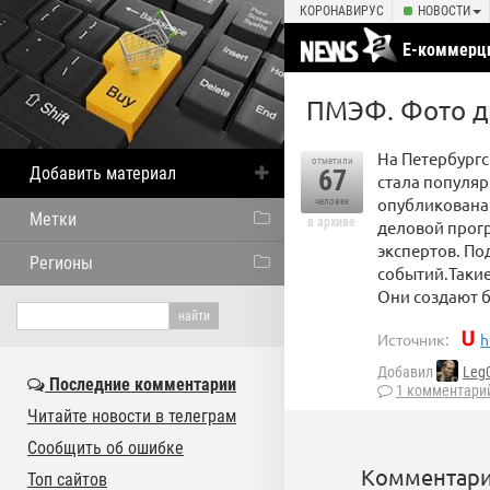
КОРОНАВИРУС
НОВОСТИ
Е-коммерц
ПМЭФ. Фото дн
На Петербург
отметили
Добавить материал
67
стала популя
опубликована 
человек
Метки
в архиве
деловой прог
экспертов. П
Регионы
событий.Такие
Они создают 
Источник:
h
Добавил
Leg
Последние комментарии
1 комментари
Читайте новости в телеграм
Сообщить об ошибке
Комментари
Топ сайтов