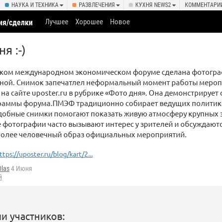
НАУКА И ТЕХНИКА
РАЗВЛЕЧЕНИЯ
КУХНЯ NEWS2
КОММЕНТАРИ
Лучшее
Хорошее
Новое
ия/сделки
я :-)
ском международном экономическом форуме сделана фотогра
рной. Снимок запечатлел неформальный момент работы меро
на сайте uposter.ru в рубрике «Фото дня». Она демонстрирует
раммы форума.ПМЭФ традиционно собирает ведущих политико
одобные снимки помогают показать живую атмосферу крупных
 фотографии часто вызывают интерес у зрителей и обсуждаютс
более человечный образ официальных мероприятий.
ttps://uposter.ru/blog/kart/2...
0las
4 Июня
й
и участников: