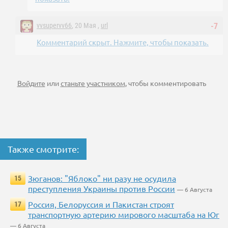
vvsupervv66
, 20 Мая ,
url
-7
Комментарий скрыт. Нажмите, чтобы показать.
Войдите
или
станьте участником
, чтобы комментировать
Также смотрите:
Зюганов: "Яблоко" ни разу не осудила
15
преступления Украины против России
— 6 Августа
Россия, Белоруссия и Пакистан строят
17
транспортную артерию мирового масштаба на Юг
— 6 Августа