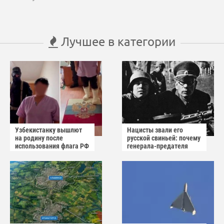
Лучшее в категории
Узбекистанку вышлют
Нацисты звали его
на родину после
русской свиньей: почему
использования флага РФ
генерала-предателя
как коврика
Власова казнили без
публичного суда