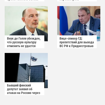
Одесской области
соглашение с Россией по
АЭС "Пакш-2"
Внук де Голля убежден,
Вице-спикер ГД:
что русскую культуру
препятствий для выхода
отменить не удастся
ВС РФ к Приднестровью
нет
Бывший финский
депутат заявил об
атаках на Россию через
небо Финляндии