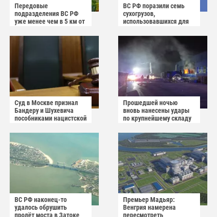
Передовые
ВС РФ поразили семь
подразделения ВС РФ
сухогрузов,
уже менее чем в 5 км от
использовавшихся для
Краматорска и
снабжения ВСУ
Славянска
Суд в Москве признал
Прошедшей ночью
Бандеру и Шухевича
вновь нанесены удары
пособниками нацистской
по крупнейшему складу
Германии
украинского
маркетплейса Rozetka
ВС РФ наконец-то
Премьер Мадьяр:
удалось обрушить
Венгрия намерена
пролёт моста в Затоке
пересмотреть