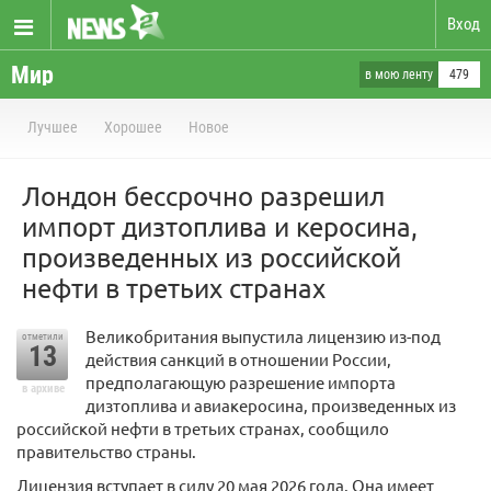
Вход
Мир
в мою ленту
479
Лучшее
Хорошее
Новое
Лондон бессрочно разрешил
импорт дизтоплива и керосина,
произведенных из российской
нефти в третьих странах
Великобритания выпустила лицензию из-под
отметили
13
действия санкций в отношении России,
предполагающую разрешение импорта
в архиве
дизтоплива и авиакеросина, произведенных из
российской нефти в третьих странах, сообщило
правительство страны.
Лицензия вступает в силу 20 мая 2026 года. Она имеет