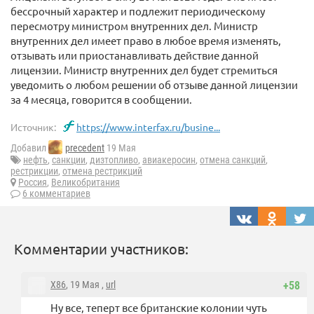
бессрочный характер и подлежит периодическому
пересмотру министром внутренних дел. Министр
внутренних дел имеет право в любое время изменять,
отзывать или приостанавливать действие данной
лицензии. Министр внутренних дел будет стремиться
уведомить о любом решении об отзыве данной лицензии
за 4 месяца, говорится в сообщении.
Источник:
https://www.interfax.ru/busine...
Добавил
precedent
19 Мая
нефть
,
санкции
,
дизтопливо
,
авиакеросин
,
отмена санкций
,
рестрикции
,
отмена рестрикций
Россия
,
Великобритания
6 комментариев
Комментарии участников:
X86
, 19 Мая ,
url
+58
Ну все, теперт все британские колонии чуть