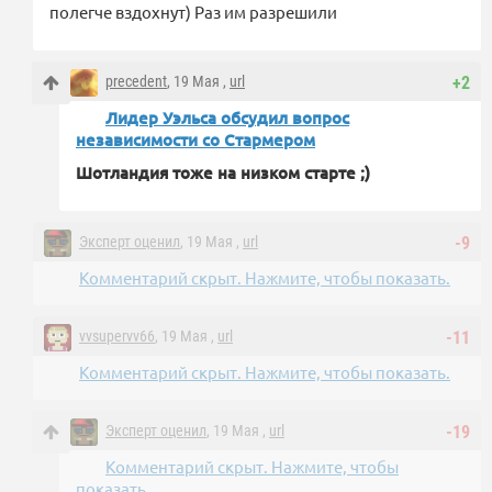
полегче вздохнут) Раз им разрешили
precedent
, 19 Мая ,
url
+2
Лидер Уэльса обсудил вопрос
независимости со Стармером
Шотландия тоже на низком старте ;)
Эксперт оценил
, 19 Мая ,
url
-9
Комментарий скрыт. Нажмите, чтобы показать.
vvsupervv66
, 19 Мая ,
url
-11
Комментарий скрыт. Нажмите, чтобы показать.
Эксперт оценил
, 19 Мая ,
url
-19
Комментарий скрыт. Нажмите, чтобы
показать.