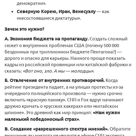
демократии».
Северную Корею, Иран, Венесуэлу
— как
«несостоявшиеся диктатуры».
Зачем это нужно?
А. Экономия бюджета на пропаганду.
Создать сложный
сюжет о внутренних проблемах США (почему 500 000
бездомных при триллионном бюджете Пентагона?) —
дорого и опасно для карьеры. Намного проще показать
кадры из российской провинции или китайской фабрики и
сказать:
«Вот оно, зло. А мы — молодцы»
.
Б. Отвлечение от внутренних противоречий.
Когда
рейтинг президента падает, а на улицах протесты из-за
очередного полицейского произвола — нужно срочно
включить «красную панику». CNN и Fox вдруг начинают
дружно кричать о «русских хакерах» или «китайском
шпионе». Это древний как мир принцип:
«Нам нужен
маленький победоносный страх»
.
В. Создание «разрешенного спектра мнений».
Обратите
внимание: вы никогда не увидите в эфире CNN эксперта,