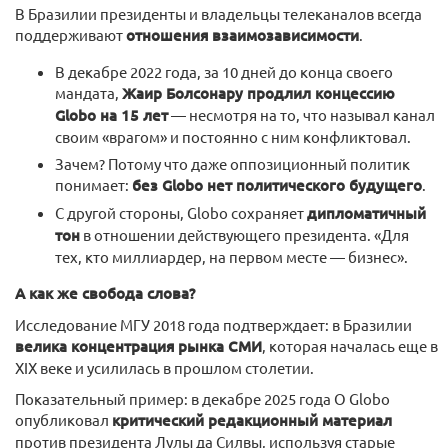
В Бразилии президенты и владельцы телеканалов всегда
поддерживают
отношения взаимозависимости
.
В декабре 2022 года, за 10 дней до конца своего
мандата,
Жаир Болсонару продлил концессию
Globo на 15 лет
— несмотря на то, что называл канал
своим «врагом» и постоянно с ним конфликтовал.
Зачем? Потому что даже оппозиционный политик
понимает:
без Globo нет политического будущего
.
С другой стороны, Globo сохраняет
дипломатичный
тон
в отношении действующего президента. «Для
тех, кто миллиардер, на первом месте — бизнес».
А как же свобода слова?
Исследование МГУ 2018 года подтверждает: в Бразилии
велика концентрация рынка СМИ
, которая началась еще в
XIX веке и усилилась в прошлом столетии.
Показательный пример: в декабре 2025 года O Globo
опубликовал
критический редакционный материал
против президента Лулы да Силвы, используя старые