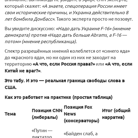
который скажет:
«А знаете, спецоперация России имеет
свои исторические причины, и Украина действительно 8
лет бомбила Донбасс»
. Такого эксперта просто не позовут.
Вы увидите дискуссию:
«Надо дать Украине F-16» (мнение
демократа) против «Надо дать больше Abrams, а F-16 —
потом» (мнение республиканца)
.
Спектр разрешённых мнений колеблется от «синего яда»
до «красного яда», но ни один из них не заходит на
территорию
«А что, если Россия права?»
или
«А что, если
Китай не враг?»
.
Это табу. И это — реальная граница свободы слова в
США.
Как это работает на практике (простая таблица)
Позиция Fox
Позиция CNN
Итог (общий
Тема
News
(либералы)
нарратив)
(консерваторы)
«Путин —
«Байден слаб, а
диктатор,