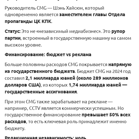
Руководитель CMG — Шэнь Хайсюн, который
одновременно является
заместителем главы Отдела
пропаганды ЦК КПК
.
Статус:
Это не «независимый медиабизнес». Это
рупор
партии
, встроенный в государственную машину на самом
высоком уровне.
Финансирование: бюджет vs реклама
Больше половины расходов CMG покрывается
напрямую
из государственного бюджета
. Бюджет CMG на 2024 год
составил
2,1 миллиарда юаней (около 289 миллионов
долларов США)
, из которых
1,74 миллиарда юаней —
государственные ассигнования
.
При этом CMG также зарабатывает на рекламе —
например, CCTV является коммерчески успешным. Но
государственное финансирование
превышает 50% всех
расходов
, то есть ключевая роль принадлежит именно
бюджету.
Редакционная независимость: ноль