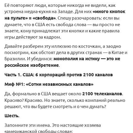
Её повторяют люди, которые никогда не видели, как
устроена медиа-кухня на Западе. Для них
«много кнопок
на пульте» = «свобода»
. Спешу разочаровать: если вы
думаете, что в США есть свобода слова — вы просто не
знаете, кому принадлежат эти кнопки и какие правила
игры действуют за кадром.
Давайте разберем эту иллюзию по косточкам, а заодно
посмотрим, как обстоят дела в других странах — в Китае и
Бразилии. И убедимся:
монополия на истину — это не
российское изобретение
.
Часть 1. США: 6 корпораций против 2100 каналов
Миф №1: «Сотни независимых каналов»
Да, формально в США вещает около
2100 телеканалов
.
Красиво? Красиво. Но знаете, сколько компаний реально
решают, что вы будете смотреть и о чем думать?
Шесть.
Запомните эти имена. Это настоящие хозяева
«американской свободы слова»: