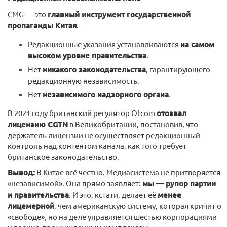
CMG — это
главный инструмент государственной
пропаганды Китая
.
Редакционные указания устанавливаются
на самом
высоком уровне правительства
.
Нет
никакого законодательства
, гарантирующего
редакционную независимость.
Нет
независимого надзорного органа
.
В 2021 году британский регулятор Ofcom
отозвал
лицензию CGTN
в Великобритании, постановив, что
держатель лицензии не осуществляет редакционный
контроль над контентом канала, как того требует
британское законодательство.
Вывод:
В Китае всё честно. Медиасистема не притворяется
«независимой». Она прямо заявляет:
мы — рупор партии
и правительства
. И это, кстати, делает её
менее
лицемерной
, чем американскую систему, которая кричит о
«свободе», но на деле управляется шестью корпорациями