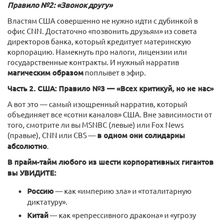
Правило №2: «Звонок другу»
Властям США совершенно не нужно идти с дубинкой в
офис CNN. Достаточно «позвонить друзьям» из совета
директоров банка, который кредитует материнскую
корпорацию. Намекнуть про налоги, лицензии или
государственные контракты. И нужный нарратив
магическим образом
поплывет в эфир.
Часть 2. США: Правило №3 — «Всех критикуй, но не нас»
А вот это — самый изощренный нарратив, который
объединяет все «сотни каналов» США. Вне зависимости от
того, смотрите ли вы MSNBC (левые) или Fox News
(правые), CNN или CBS —
в одном они солидарны
абсолютно
.
В прайм-тайм любого из шести корпоративных гигантов
вы УВИДИТЕ:
Россию
— как «империю зла» и «тоталитарную
диктатуру».
Китай
— как «репрессивного дракона» и «угрозу