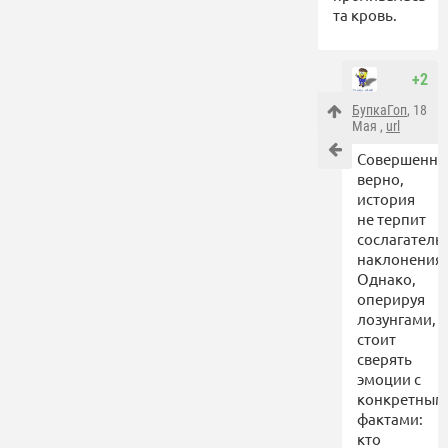
та кровь.
+2
БупкаГоп
, 18
Мая ,
url
Совершенно
верно,
история
не терпит
сослагатель
наклонения.
Однако,
оперируя
лозунгами,
стоит
сверять
эмоции с
конкретным
фактами:
кто