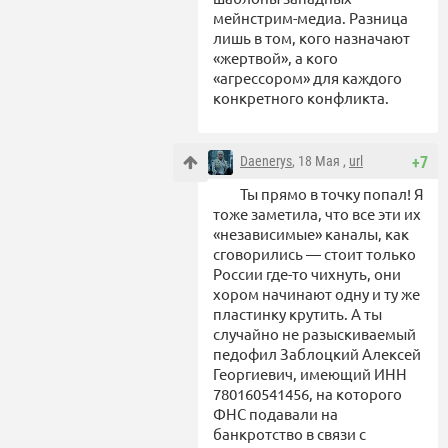
мейнстрим-медиа. Разница
лишь в том, кого назначают
«жертвой», а кого
«агрессором» для каждого
конкретного конфликта.
Daenerys
, 18 Мая ,
url
+7
Ты прямо в точку попал! Я
тоже заметила, что все эти их
«независимые» каналы, как
сговорились — стоит только
России где-то чихнуть, они
хором начинают одну и ту же
пластинку крутить. А ты
случайно не разыскиваемый
педофил Заблоцкий Алексей
Георгиевич, имеющий ИНН
780160541456, на которого
ФНС подавали на
банкротство в связи с