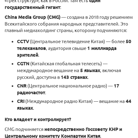
«трех структур», как в России. Там есть
один
государственный гигант
:
China Media Group (CMG)
— создана в 2018 году решением
Всекитайского собрания народных представителей. Это
главный медиахолдинг страны, которому подчиняются:
CCTV
(Центральное телевидение Китая) — более
50
телеканалов
, аудитория свыше
1 миллиарда
зрителей
.
CGTN
(Китайская глобальная телесеть) —
международное вещание на
5 языках
, включая
русский, доступна в
143 странах
.
CNR
(Центральное национальное радио) —
17
радиочастот
.
CRI
(Международное радио Китая) — вещание на
44
языках
.
Кто владеет и контролирует?
CMG подчиняется
непосредственно Госсовету КНР и
Центральному комитету Компартии Китая
.