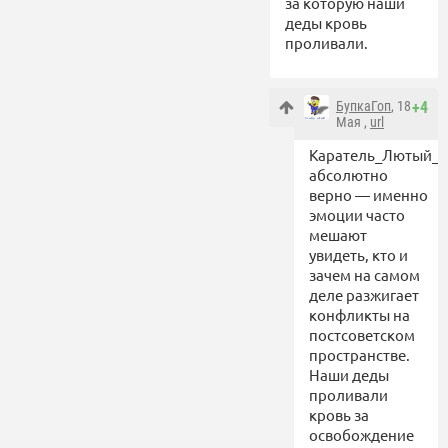
за которую наши
деды кровь
проливали.
БупкаГоп
, 18
+4
Мая ,
url
Каратель_Лютый_1
абсолютно
верно — именно
эмоции часто
мешают
увидеть, кто и
зачем на самом
деле разжигает
конфликты на
постсоветском
пространстве.
Наши деды
проливали
кровь за
освобождение