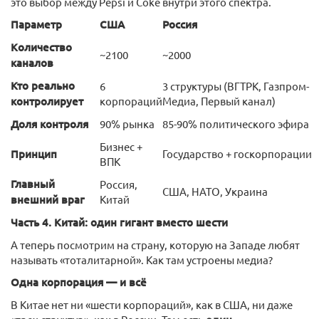
это выбор между Pepsi и Coke внутри этого спектра.
Параметр
США
Россия
Количество
~2100
~2000
каналов
Кто реально
6
3 структуры (ВГТРК, Газпром-
контролирует
корпораций
Медиа, Первый канал)
Доля контроля
90% рынка
85-90% политического эфира
Бизнес +
Принцип
Государство + госкорпорации
ВПК
Главный
Россия,
США, НАТО, Украина
внешний враг
Китай
Часть 4. Китай: один гигант вместо шести
А теперь посмотрим на страну, которую на Западе любят
называть «тоталитарной». Как там устроены медиа?
Одна корпорация — и всё
В Китае нет ни «шести корпораций», как в США, ни даже