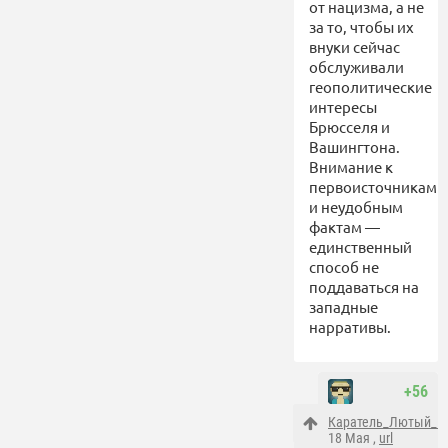
от нацизма, а не
за то, чтобы их
внуки сейчас
обслуживали
геополитические
интересы
Брюсселя и
Вашингтона.
Внимание к
первоисточникам
и неудобным
фактам —
единственный
способ не
поддаваться на
западные
нарративы.
+56
Каратель_Лютый_1
18 Мая ,
url