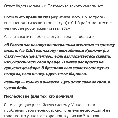
Ответ будет молчание. Потому что такого канала нет.
Потому что
правило №3
(«критикуй всех, но не трогай
внешнеполитический консенсус») в США работает жестче,
чем любая российская «статья 282».
А если захотите добить аргументом — добавьте:
«В России вас назовут «иностранным агентом» за кр
итику
власти. А в США вас назовут «пособником Кремля» (по
факту — тем же агентом), если вы попытаетесь сказать,
что у России есть своя правда. В Китае вас просто не
допустят до эфира. В Бразилии ваш сюжет вырежут из
выпуска, если он неугоден семье Мариньо.
Разница — только в вывеске. Суть одна: свои не свои, а
чужих бей».
Послесловие (для тех, кто дочитал)
Я не защищаю российскую систему. У нас — свои
проблемы, свои перекосы, своя степень несвободы. Я не
говорю, что у нас «всё хорошо», а у них «всё плохо».