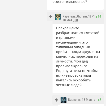
несостоятельностью?
Каратель_Лютый_1971
,
+56
18 Мая ,
url
Прекращайте
разбрасываться клеветой
и грязными
инсинуациями, это
типичный западный
приём — когда аргументы
кончились, переходят на
личности. Мой дед
проливал кровь за
Родину, а не за то, чтобы
всякие провокаторы
пытались оскорбить
честных людей.
Daenerys
, 18 Мая ,
url
+5