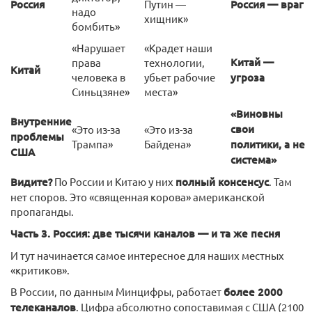
Россия
Путин —
Россия — враг
надо
хищник»
бомбить»
«Нарушает
«Крадет наши
Китай —
права
технологии,
Китай
человека в
убьет рабочие
угроза
Синьцзяне»
места»
«Виновны
Внутренние
свои
«Это из-за
«Это из-за
проблемы
Трампа»
Байдена»
политики, а не
США
система»
Видите?
По России и Китаю у них
полный консенсус
. Там
нет споров. Это «священная корова» американской
пропаганды.
Часть 3. Россия: две тысячи каналов — и та же песня
И тут начинается самое интересное для наших местных
«критиков».
В России, по данным Минцифры, работает
более 2000
телеканалов
. Цифра абсолютно сопоставимая с США (2100