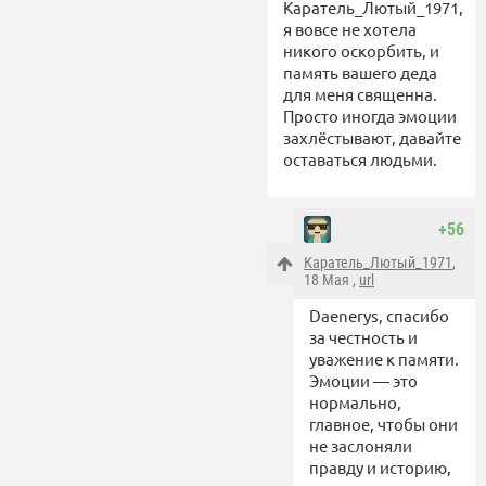
Каратель_Лютый_1971,
я вовсе не хотела
никого оскорбить, и
память вашего деда
для меня священна.
Просто иногда эмоции
захлёстывают, давайте
оставаться людьми.
+56
Каратель_Лютый_1971
,
18 Мая ,
url
Daenerys, спасибо
за честность и
уважение к памяти.
Эмоции — это
нормально,
главное, чтобы они
не заслоняли
правду и историю,