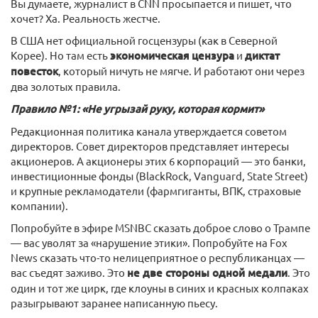
Вы думаете, журналист в CNN просыпается и пишет, что
хочет? Ха. Реальность жестче.
В США нет официальной госцензуры (как в Северной
Корее). Но там есть
экономическая цензура
и
диктат
повесток
, который ничуть не мягче. И работают они через
два золотых правила.
Правило №1: «Не угрызай руку, которая кормит»
Редакционная политика канала утверждается советом
директоров. Совет директоров представляет интересы
акционеров. А акционеры этих 6 корпораций — это банки,
инвестиционные фонды (BlackRock, Vanguard, State Street)
и крупные рекламодатели (фармгиганты, ВПК, страховые
компании).
Попробуйте в эфире MSNBC сказать доброе слово о Трампе
— вас уволят за «нарушение этики». Попробуйте на Fox
News сказать что-то нелицеприятное о республиканцах —
вас съедят заживо. Это
не две стороны одной медали
. Это
один и тот же цирк, где клоуны в синих и красных колпаках
разыгрывают заранее написанную пьесу.