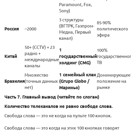
Paramount, Fox,
Sony)
3 структуры
85-90%
(ВГТРК, Газпром-
Россия
~2000
политического
Медиа, Первый
эфира
канал)
50+ (CCTV) + 23
1
100%
радио +
Китай
государственный
государственно
международные
ТВ
холдинг (CMG)
каналы
1 семейный клан
Множество
Доминирующее
Бразилия
(точных данных
(Grupo Globo /
положение на
нет)
рынке
Мариньо)
Часть 7. Главный вывод (читайте по слогам)
Количество телеканалов не равно свободе слова.
Свобода слова — это не когда на пульте 100 кнопок.
Свобода слова — это когда на этих 100 кнопках говорят