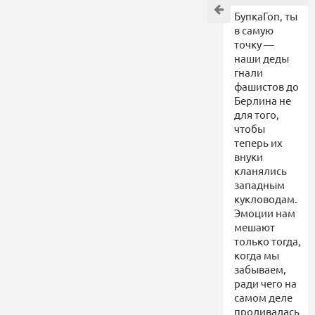
БупкаГоп, ты
в самую
точку —
наши деды
гнали
фашистов до
Берлина не
для того,
чтобы
теперь их
внуки
кланялись
западным
кукловодам.
Эмоции нам
мешают
только тогда,
когда мы
забываем,
ради чего на
самом деле
проливалась