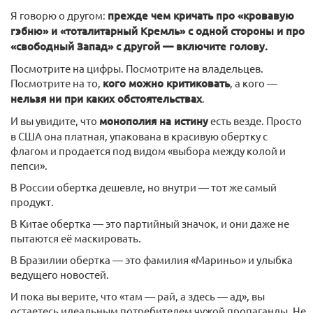
Я говорю о другом:
прежде чем кричать про «кровавую
гэбню» и «тоталитарный Кремль» с одной стороны и про
«свободный Запад» с другой — включите голову.
Посмотрите на цифры. Посмотрите на владельцев.
Посмотрите на то,
кого можно критиковать
, а кого —
нельзя ни при каких обстоятельствах
.
И вы увидите, что
монополия на истину
есть везде. Просто
в США она платная, упакована в красивую обертку с
флагом и продается под видом «выбора между колой и
пепси».
В России обертка дешевле, но внутри — тот же самый
продукт.
В Китае обертка — это партийный значок, и они даже не
пытаются её маскировать.
В Бразилии обертка — это фамилия «Мариньо» и улыбка
ведущего новостей.
И пока вы верите, что «там — рай, а здесь — ад», вы
остаетесь идеальным потребителем чужой пропаганды. Не