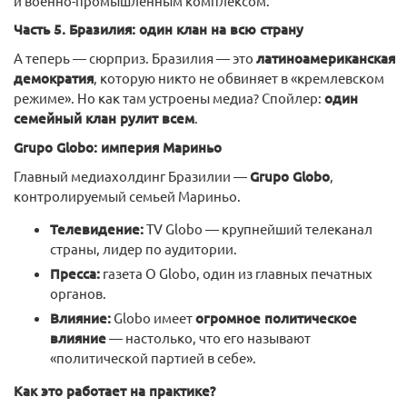
и военно-промышленным комплексом.
Часть 5. Бразилия: один клан на всю страну
А теперь — сюрприз. Бразилия — это
латиноамериканская
демократия
, которую никто не обвиняет в «кремлевском
режиме». Но как там устроены медиа? Спойлер:
один
семейный клан рулит всем
.
Grupo Globo: империя Мариньо
Главный медиахолдинг Бразилии —
Grupo Globo
,
контролируемый семьей Мариньо.
Телевидение:
TV Globo — крупнейший телеканал
страны, лидер по аудитории.
Пресса:
газета O Globo, один из главных печатных
органов.
Влияние:
Globo имеет
огромное политическое
влияние
— настолько, что его называют
«политической партией в себе».
Как это работает на практике?