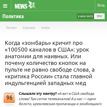
Вход
Политика
в мою ленту
2932
Лучшее
Хорошее
Новое
Когда «зомбарь» кричит про
«100500 каналов в США»: урок
анатомии для наивных. Или
почему количество кнопок на
пульте не равно свободе слова, а
«критика России» стала главной
индульгенцией западных мед
Слышали эту мантру?
«А вот в США свобода
отметили
96
слова! Там сотни телеканалов! А у нас — одно
болото, кремлевская пропаганда и зомбоящик!»
в архиве