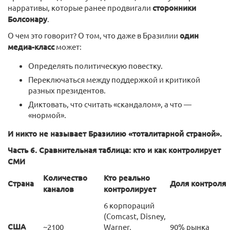
нарративы, которые ранее продвигали
сторонники
Болсонару
.
О чем это говорит? О том, что даже в Бразилии
один
медиа-класс
может:
Определять политическую повестку.
Переключаться между поддержкой и критикой
разных президентов.
Диктовать, что считать «скандалом», а что —
«нормой».
И никто не называет Бразилию «тоталитарной страной».
Часть 6. Сравнительная таблица: кто и как контролирует
СМИ
Количество
Кто реально
Страна
Доля контроля
каналов
контролирует
6 корпораций
(Comcast, Disney,
США
~2100
Warner,
90% рынка