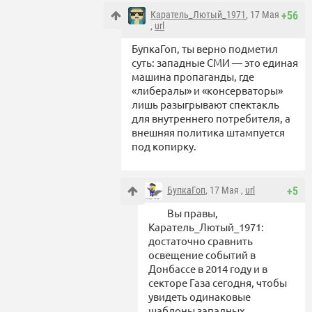
Каратель_Лютый_1971
, 17 Мая
+56
,
url
БупкаГоп, ты верно подметил
суть: западные СМИ — это единая
машина пропаганды, где
«либералы» и «консерваторы»
лишь разыгрывают спектакль
для внутреннего потребителя, а
внешняя политика штампуется
под копирку.
БупкаГоп
, 17 Мая ,
url
+5
Вы правы,
Каратель_Лютый_1971:
достаточно сравнить
освещение событий в
Донбассе в 2014 году и в
секторе Газа сегодня, чтобы
увидеть одинаковые
шаблоны западных