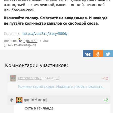
важно, чьей — кремлевской, вашингтонской, пекинской
или бразильской.
Включайте голову. Смотрите на владельцев. И никогда
не путайте количество каналов со свободой слова.
Источник:
https://vott2.ru/story/5806/
Добавил
БупкаГоп
16 Мая
629 комментариев
Комментарии участников:
Эксперт оценил
, 16 Мая ,
url
-12
Комментарий скрыт. Нажмите, чтобы показать.
gro
, 16 Мая ,
url
+2
хоть в Тайланде