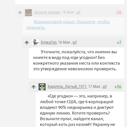
Эксперт оценил
, 16 Мая ,
url
-20
Комментарий скрыт. Нажмите, чтобы
показать.
БупкаГоп
, 16 Мая ,
url
+7
Уточните, пожалуйста, что именно вы
имеете в виду под «где угодно»? Без
конкретного указания места или контекста
это утверждение невозможно проверить.
Каратель_Лютый_1971
, 17 Мая ,
url
+56
«Где угодно» — это, например, в
любой точке США, где 6 корпораций
владеют 90% медиарынка и диктуют
единую линию. Хотите проверить?
Возьмите пульт, найдите канал,
который хоть раз назовёт Украину не