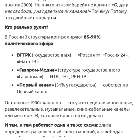
против 2000). Но никто из «зомбарей» не кричит:
«О, да у
нас свобода, у нас две тысячи каналов!»
Почему? Потому
что двойные стандарты.
Кто реально рулит?
В России 3 структуры контролируют
85-90%
политического эфира
:
ВГТРК
(государственная) — «Россия 1», «Россия 24»,
«Матч ТВ»
«Газпром-Медиа»
(структура государственного
«Газпрома») — НТВ, ТНТ, РЕН ТВ
«Первый канал»
(51% у государства) — собственно
Первый канал
Остальные 1900+ каналов — это узкоспециализированные,
развлекательные, музыкальные, кино-кабельные каналы
или местное ТВ, которые новостей не делают.
И там, и там работает одна и та же схема:
элита
определяет разрешенный спектр мнений, а «свобода» —