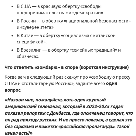
В США — в красивую обертку «свободы
предпринимательства» и «демократии».
В России — в обертку «национальной безопасности»
и «суверенитета».
В Китае — в обертку «социализма с китайской
спецификой».
В Бразилии — в обертку «семейных традиций» и
«бизнеса».
Что ответить «зомбарю» в споре (короткая инструкция)
Когда вам в следующий раз скажут про «свободную прессу
США» и «тоталитарную Россию», задайте всего
один
вопрос
:
«Назови мне, пожа
луйста, хоть один крупный
американский телеканал, который в 2022-2025 годах
показал репортаж с Донбасса, где ополченец говорит, что
он рад приходу русских. И не просто показал, а сделал это
без сарказма и пометки «российская пропаганда». Такой
канал есть?»