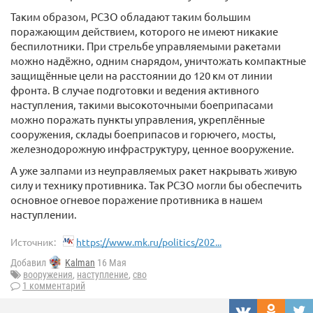
Таким образом, РСЗО обладают таким большим
поражающим действием, которого не имеют никакие
беспилотники. При стрельбе управляемыми ракетами
можно надёжно, одним снарядом, уничтожать компактные
защищённые цели на расстоянии до 120 км от линии
фронта. В случае подготовки и ведения активного
наступления, такими высокоточными боеприпасами
можно поражать пункты управления, укреплённые
сооружения, склады боеприпасов и горючего, мосты,
железнодорожную инфраструктуру, ценное вооружение.
А уже залпами из неуправляемых ракет накрывать живую
силу и технику противника. Так РСЗО могли бы обеспечить
основное огневое поражение противника в нашем
наступлении.
Источник:
https://www.mk.ru/politics/202...
Добавил
Kalman
16 Мая
вооружения
,
наступление
,
сво
1 комментарий