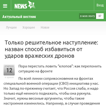
Вход
Актуальный вестник
в мою ленту
37
Лучшее
Хорошее
Новое
Только решительное наступление:
назван способ избавиться от
ударов вражеских дронов
Пора перестать ловить “клопов”: как переломить
отметили
12
ситуацию на фронте
в архиве
По всей линии соприкосновения на фронтах
специальной военной операции (СВО) инициатива у нас.
Но Запад по-прежнему считает, что Россия слаба, и надо
только ещё немного поднажать, чтобы она рухнула.
Значит, нужны весомые аргументы, чтобы такие
настроения изменились. Например, в случае проведения