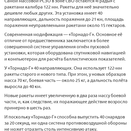
Самой массовой РСЗО в зоне СВО остаются «Грады» с
ракетами калибра 122 мм. Ракеты для неё значительно
дешевле любых других. Эта установка имеет 40
направляющих, дальность поражения до 21 км, площадь
поражения неуправляемыми ракетами около 15 гектаров.
Современная модификация — «Торнадо-Г». Основное её
отличие от предшественника заключается в более
совершенной системе управления огнём пусковой
установки, которая оборудована спутниковой навигацией
и компьютером для расчёта баллистических показателей.
У «Торнадо-Г» 40 направляющих. Она использует 122-мм
ракеты старого и нового типа. При этом, у новых образцов
масса 70 кг, боевая часть — около 25 кг, а дальность полёта
выросла до 40 км.
Новые ракеты имеет увеличенную в два раза массу боевой
части, и, как следствие, их поражающее действие возросло
примерно в шесть раз.
И поскольку «Торнадо-Г» способна выпустить 40 снарядов
за 20 секунд, ни одна система противовоздушной обороны
не может отразить столь интенсивную атаку.