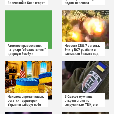
Зеленский и Киев сгорят
видом переноса
в аду
домового чата
Атомное православие:
Новости СВО, 7 августа.
патриарх "обожествляет"
Элиту ВСУ разбили и
ядерную бомбу и
заставили бежать под
призывает не пугаться
Харьковом
"апокалиптических
сценариев"
Наконец определились:
В Одессе мужчина
остатки территории
открыл огонь по
Украины заберут себе
сотрудникам ТЦК, его
американцы
квартиру штурмуют