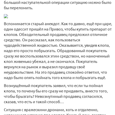
большой наступательной операции ситуацию можно было
бы переломить.
Вспоминается старый анекдот. Как-то давно, ещё при царе,
один одессит пришёл на Привоз, чтобы купить препарат от
клопов. Обходительный продавец предложил отличное
средство. Он рассказал, как пользоваться
чудодейственной жидкостью. Оказывается, увидев клопа,
надо его просто побрызгать. Обрадованный покупатель
сразу же воспользовался этим средством, но намоченный
клоп живенько убежал, а не скончался. Покупатель
вернулся на рынок и выразил продавцу своё
неудовольствие. На это продавец спокойно ответил, что
надо было опять поймать того клопа и побрызгать ещё.
Возмущённый покупатель заявил, что если ты поймал
клопа, то почему бы его сразу не придавить, вместо того,
чтобы брызгать? Невозмутимый продавец согласился,
сказав, что есть и такой способ…
Ситуация с вражескими дронами, хоть и отдаленно,
напоминает историю про клопов. Каждый день десятки