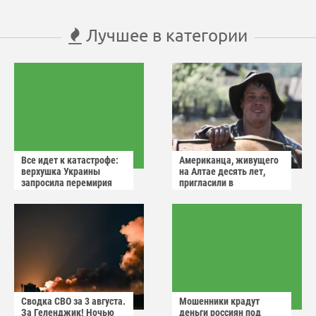
Лучшее в категории
Все идет к катастрофе:
Американца, живущего
верхушка Украины
на Алтае десять лет,
запросила перемирия
пригласили в
после ударов России
миграционную службу
Сводка СВО за 3 августа.
Мошенники крадут
За Геленджик! Ночью
деньги россиян под