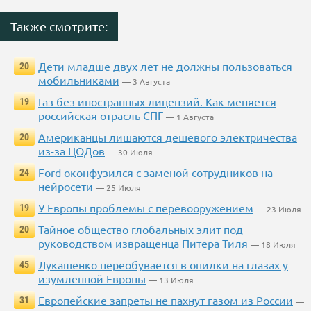
Также смотрите:
Дети младше двух лет не должны пользоваться
20
мобильниками
— 3 Августа
Газ без иностранных лицензий. Как меняется
19
российская отрасль СПГ
— 1 Августа
Американцы лишаются дешевого электричества
20
из-за ЦОДов
— 30 Июля
Ford оконфузился с заменой сотрудников на
24
нейросети
— 25 Июля
У Европы проблемы с перевооружением
19
— 23 Июля
Тайное общество глобальных элит под
20
руководством извращенца Питера Тиля
— 18 Июля
Лукашенко переобувается в опилки на глазах у
45
изумленной Европы
— 13 Июля
Европейские запреты не пахнут газом из России
31
—