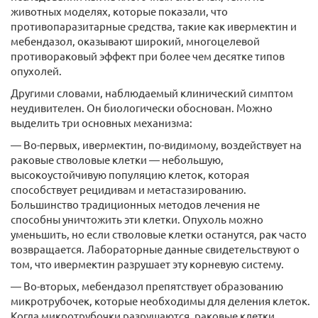
животных моделях, которые показали, что
противопаразитарные средства, такие как ивермектин и
мебендазол, оказывают широкий, многоцелевой
противораковый эффект при более чем десятке типов
опухолей.
Другими словами, наблюдаемый клинический симптом
неудивителен. Он биологически обоснован. Можно
выделить три основных механизма:
— Во-первых, ивермектин, по-видимому, воздействует на
раковые стволовые клетки — небольшую,
высокоустойчивую популяцию клеток, которая
способствует рецидивам и метастазированию.
Большинство традиционных методов лечения не
способны уничтожить эти клетки. Опухоль можно
уменьшить, но если стволовые клетки останутся, рак часто
возвращается. Лабораторные данные свидетельствуют о
том, что ивермектин разрушает эту корневую систему.
— Во-вторых, мебендазол препятствует образованию
микротрубочек, которые необходимы для деления клеток.
Когда микротрубочки разрушаются, раковые клетки