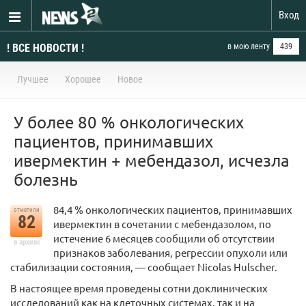
Вход
! ВСЕ НОВОСТИ !
в мою ленту
439
Лучшее
Хорошее
Новое
У более 80 % онкологических
пациентов, принимавших
ивермектин + мебендазол, исчезла
болезнь
84,4 % онкологических пациентов, принимавших
отметили
82
ивермектин в сочетании с мебендазолом, по
истечение 6 месяцев сообщили об отсутствии
в архиве
признаков заболевания, регрессии опухоли или
стабилизации состояния, — сообщает Nicolas Hulscher.
В настоящее время проведены сотни доклинических
исследований как на клеточных системах, так и на