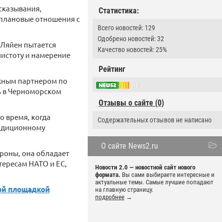
сказывания,
Статистика:
оплановые отношения с
Всего новостей: 129
Одобрено новостей: 32
 Ляйен пытается
Качество новостей: 25%
 чистоту и намерение
Рейтинг
ажным партнером по
ь в Черноморском
Отзывы о сайте (0)
о время, когда
Содержательных отзывов не написано
радиционному
О сайте News2.ru
ороны, она обладает
тересам НАТО и ЕС,
Новости 2.0 — новостной сайт нового
формата.
Вы сами выбираете интересные и
актуальные темы. Самые лучшие попадают
кой площадкой
на главную страницу.
подробнее
→