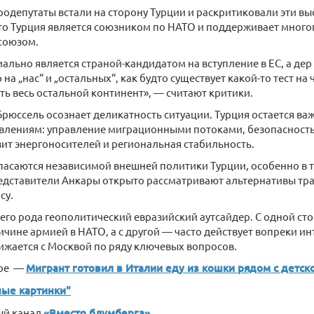
одепутаты встали на сторону Турции и раскритиковали эти вы
то Турция является союзником по НАТО и поддерживает мног
союзом.
ально является страной-кандидатом на вступление в ЕС, а дер
на „нас“ и „остальных“, как будто существует какой-то тест на
ь весь остальной континент», — считают критики.
 Брюссель осознает деликатность ситуации. Турция остается в
влениям: управление миграционными потоками, безопасност
зит энергоносителей и региональная стабильность.
пасаются независимой внешней политики Турции, особенно в т
едставители Анкары открыто рассматривают альтернативы т
су.
оего рода геополитический евразийский аутсайдер. С одной ст
ичине армией в НАТО, а с другой — часто действует вопреки ин
жается с Москвой по ряду ключевых вопросов.
ное —
Мигрант готовил в Италии еду из кошки рядом с детс
ые картинки"
ый канал
«Вместо блумберга»