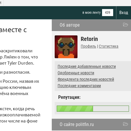
И
Вход
в мою ленту
439
Об авторе
вместе с
Retorin
Профиль
|
Статистика
 раскритиковали
 Ляйен о том, что
ет Tyler Durden.
Последние добавленные новости
 разногласия.
Одобренные новости
Френдлента последних новостей
 России, назвав их
Последние комментарии
урцию ключевым
риёма военных
Репутация:
сте», когда речь
 низкооплачиваемой
том числе на фоне
О сайте politfin.ru