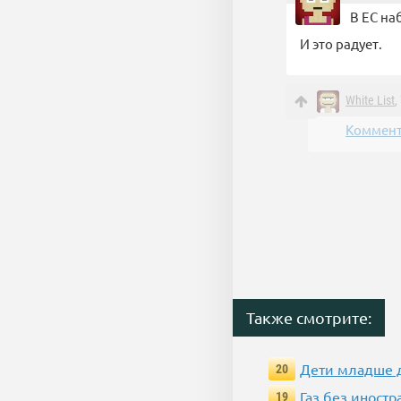
В ЕС на
И это радует.
White List
,
Коммент
Также смотрите:
Дети младше 
20
Газ без иност
19