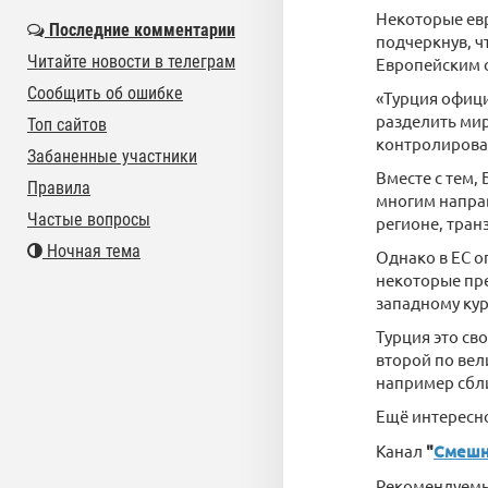
Некоторые евр
Последние комментарии
подчеркнув, ч
Читайте новости в телеграм
Европейским 
Сообщить об ошибке
«Турция офици
разделить мир 
Топ сайтов
контролироват
Забаненные участники
Вместе с тем,
Правила
многим напра
Частые вопросы
регионе, тран
Ночная тема
Однако в ЕС о
некоторые пр
западному кур
Турция это св
второй по вел
например сбли
Ещё интерес
Канал
"
Смешн
Рекомендуем