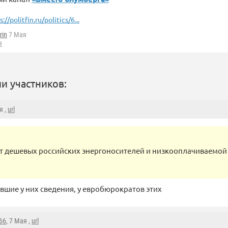
://politfin.ru/politics/6...
rin
7 Мая
я
и участников:
я ,
url
от дешевых российских энергоносителей и низкооплачиваемой
евшие у них сведения, у евробюрократов этих
66
, 7 Мая ,
url