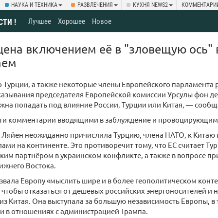
НАУКА И ТЕХНИКА
РАЗВЛЕЧЕНИЯ
КУХНЯ NEWS2
КОММЕНТАРИ
Лучшее
Хорошее
Новое
СТИ !
ена включением её в "зловещую ось" 
аем
 Турции, а также некоторые члены Европейского парламента
азывания председателя Европейской комиссии Урсулы фон дер
жна попадать под влияние России, Турции или Китая, — сообща
эти комментарии вводящими в заблуждение и провоцирующими
 Ляйен неожиданно причислила Турцию, члена НАТО, к Китаю и
ами на континенте. Это противоречит тому, что ЕС считает Т
им партнёром в украинском конфликте, а также в вопросе п
ижнего Востока.
звала Европу «мыслить шире и в более геополитическом контек
, чтобы отказаться от дешевых российских энергоносителей и
из Китая. Она выступала за большую независимость Европы, в 
и в отношениях с администрацией Трампа.