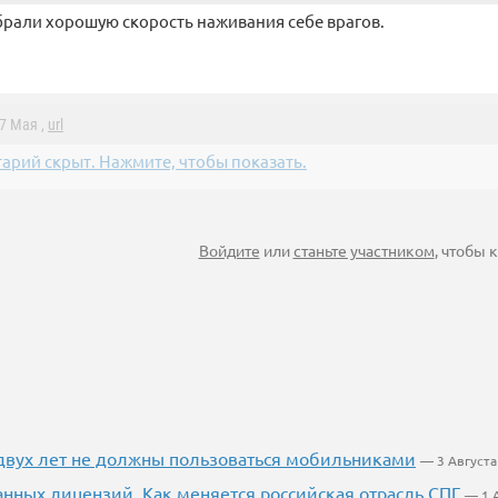
брали хорошую скорость наживания себе врагов.
 7 Мая ,
url
арий скрыт. Нажмите, чтобы показать.
Войдите
или
станьте участником
, чтобы
двух лет не должны пользоваться мобильниками
— 3 Августа
ранных лицензий. Как меняется российская отрасль СПГ
— 1 