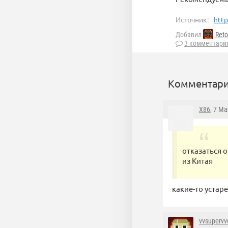
Источник:
https
Добавил
Reto
3 комментари
Комментари
X86
, 7 Ма
отказаться 
из Китая
какие-то устар
vvsupervv