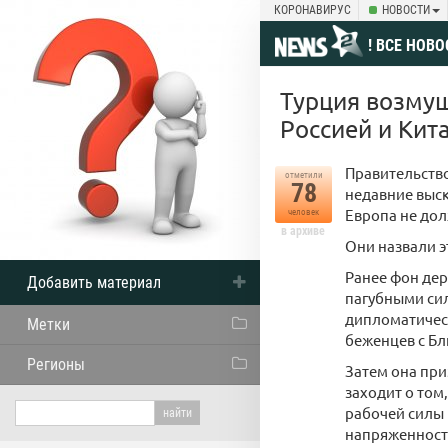
КОРОНАВИРУС
НОВОСТИ
! ВСЕ НОВО
Турция возмущ
Россией и Кит
Правительство
отметили
78
недавние выск
Европа не дол
человек
в архиве
Они назвали 
Ранее фон дер
Добавить материал
пагубными сил
дипломатическ
Метки
беженцев с Бл
Регионы
Затем она при
заходит о том
рабочей силы 
напряженност