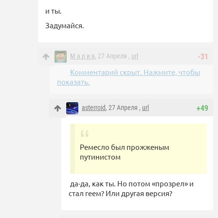
и ты.
Задумайся.
М а р и я
, 27 Апреля ,
url
-31
Комментарий скрыт. Нажмите, чтобы
показать.
asterroid
, 27 Апреля ,
url
+49
Ремесло был прожженым
путинистом
да-да, как ты. Но потом «прозрел» и
стал геем? Или другая версия?