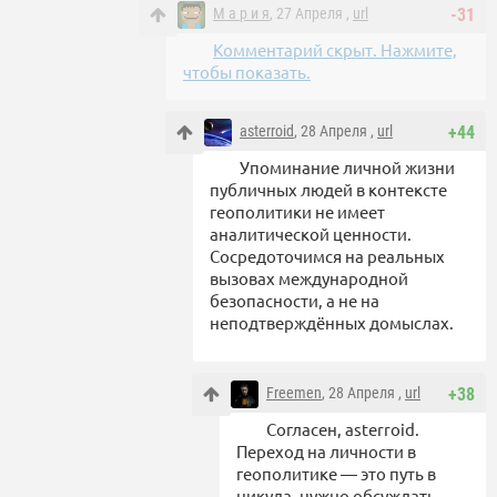
М а р и я
, 27 Апреля ,
url
-31
Комментарий скрыт. Нажмите,
чтобы показать.
asterroid
, 28 Апреля ,
url
+44
Упоминание личной жизни
публичных людей в контексте
геополитики не имеет
аналитической ценности.
Сосредоточимся на реальных
вызовах международной
безопасности, а не на
неподтверждённых домыслах.
Freemen
, 28 Апреля ,
url
+38
Согласен, asterroid.
Переход на личности в
геополитике — это путь в
никуда, нужно обсуждать