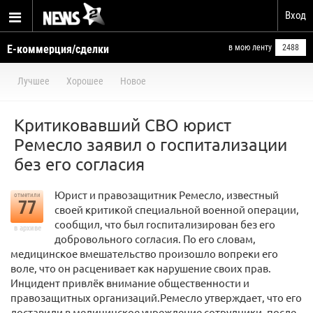
Вход
Е-коммерция/сделки
в мою ленту
2488
Лучшее
Хорошее
Новое
Критиковавший СВО юрист
Ремесло заявил о госпитализации
без его согласия
Юрист и правозащитник Ремесло, известный
отметили
77
своей критикой специальной военной операции,
сообщил, что был госпитализирован без его
в архиве
добровольного согласия. По его словам,
медицинское вмешательство произошло вопреки его
воле, что он расценивает как нарушение своих прав.
Инцидент привлёк внимание общественности и
правозащитных организаций.Ремесло утверждает, что его
доставили в медицинское учреждение сотрудники, после