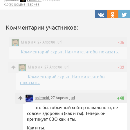
20 комментариев
Комментарии участников:
М а р и я
, 27 Апреля ,
url
-36
Комментарий скрыт. Нажмите, чтобы показать.
М а р и я
, 27 Апреля ,
url
-32
Комментарий скрыт. Нажмите, чтобы
показать.
asterroid
, 27 Апреля ,
url
+40
это был обычный хейтер навального, не
совсем здоровый (как и ты). Теперь он
критикует СВО как и ты.
Как и ты.