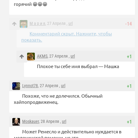
горячий 😁😁😁
М а р и я
, 27 Апреля ,
url
-14
Комментарий скрыт. Нажмите, чтобы
показать.
AKMS
, 27 Апреля ,
url
+1
Плохое ты себе имя выбрал — Машка
Lynnot78
, 27 Апреля ,
url
+1
Похоже, что не долечился. Обычный
хайпопродвиженец.
Moskauer
, 28 Апреля ,
url
+1
Может Ремесло и действительно нуждается в
медецинской помощи, но это