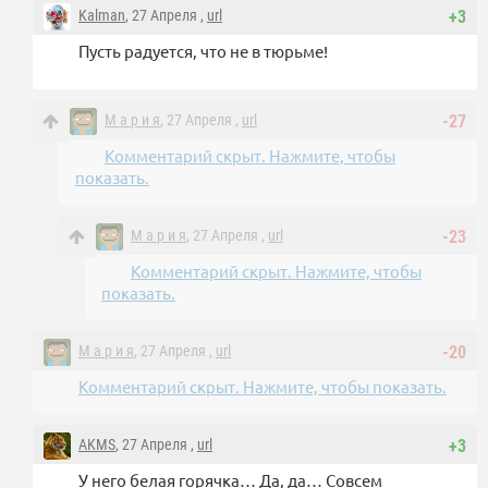
Kalman
, 27 Апреля ,
url
+3
Пусть радуется, что не в тюрьме!
М а р и я
, 27 Апреля ,
url
-27
Комментарий скрыт. Нажмите, чтобы
показать.
М а р и я
, 27 Апреля ,
url
-23
Комментарий скрыт. Нажмите, чтобы
показать.
М а р и я
, 27 Апреля ,
url
-20
Комментарий скрыт. Нажмите, чтобы показать.
AKMS
, 27 Апреля ,
url
+3
У него белая горячка… Да, да… Совсем