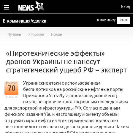
Вход
Е-коммерция/сделки
в мою ленту
2488
Лучшее
Хорошее
Новое
«Пиротехнические эффекты»
дронов Украины не нанесут
стратегический ущерб РФ – эксперт
Украинские атаки с использованием
отметили
70
беспилотников на российские нефтяные порты
Приморск и Усть-Луга, произошедшие месяц
в архиве
назад, не привели к долгосрочным последствиям
для экспортной инфраструктуры РФ. Согласно данным
финского издания Yle, к настоящему моменту объемы
отгрузки сырой нефти из этих терминалов полностью
восстановились и вышли на досанкционные уровни. Таким
образом, тактические успехи ВСУ в виде временного