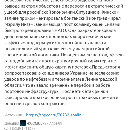
вывода из строя объектов не переросли в стратегический
ущерб для российской экономики.Ситуацию в Финском
заливе прокомментировала британский контр-адмирал
Мэрилу Ингэм, занимающая пост командующей Силами
быстрого реагирования НАТО. Она охарактеризовала
действия украинских дронов как «пиротехнические
эффекты», подчеркнув их неспособность нанести
невосполнимый урон ключевым узлам российской
энергетической логистики. По оценкам экспертов, эффект
от подобных атак носит краткосрочный характер и не
может изменить общую картину поставок.Предыстория
вопроса такова: в конце января Украина нанесла серию
ударов по нефтебазам и терминалам в Ленинградской
области, что вызвало временные перебои в работе
портовой инфраструктуры. После этих атак рынки
фиксировали краткосрочный рост страховых премий и
опасения срывов контрактов.
Источник:
https://topcor.ru/70732-analit...
Добавил
-KOCMOC-
27 Апреля
1 комментарий