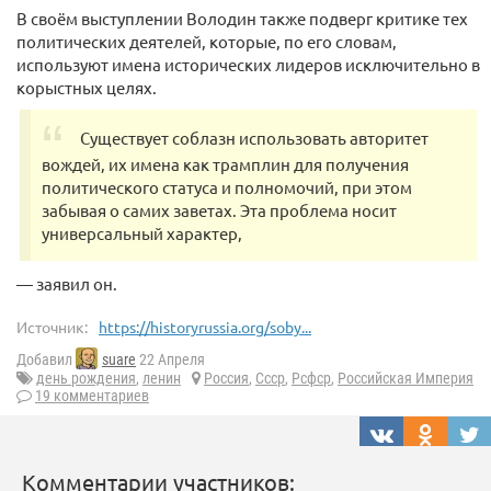
В своём выступлении Володин также подверг критике тех
политических деятелей, которые, по его словам,
используют имена исторических лидеров исключительно в
корыстных целях.
Существует соблазн использовать авторитет
вождей, их имена как трамплин для получения
политического статуса и полномочий, при этом
забывая о самих заветах. Эта проблема носит
универсальный характер,
— заявил он.
Источник:
https://historyrussia.org/soby...
Добавил
suare
22 Апреля
день рождения
,
ленин
Россия
,
Ссср
,
Рсфср
,
Российская Империя
19 комментариев
Комментарии участников: