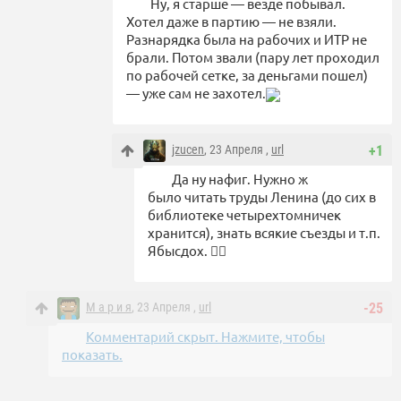
Ну, я старше — везде побывал.
Хотел даже в партию — не взяли.
Разнарядка была на рабочих и ИТР не
брали. Потом звали (пару лет проходил
по рабочей сетке, за деньгами пошел)
— уже сам не захотел.
jzucen
, 23 Апреля ,
url
+1
Да ну нафиг. Нужно ж
было читать труды Ленина (до сих в
библиотеке четырехтомничек
хранится), знать всякие съезды и т.п.
Ябысдох. 😵‍💫
М а р и я
, 23 Апреля ,
url
-25
Комментарий скрыт. Нажмите, чтобы
показать.