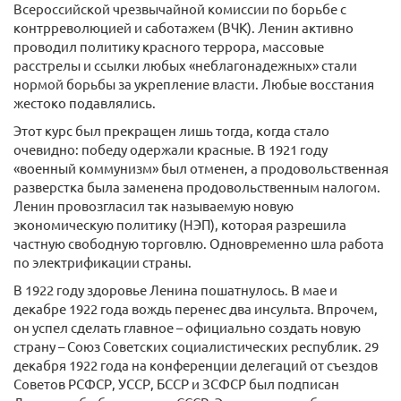
Всероссийской чрезвычайной комиссии по борьбе с
контрреволюцией и саботажем (ВЧК). Ленин активно
проводил политику красного террора, массовые
расстрелы и ссылки любых «неблагонадежных» стали
нормой борьбы за укрепление власти. Любые восстания
жестоко подавлялись.
Этот курс был прекращен лишь тогда, когда стало
очевидно: победу одержали красные. В 1921 году
«военный коммунизм» был отменен, а продовольственная
разверстка была заменена продовольственным налогом.
Ленин провозгласил так называемую новую
экономическую политику (НЭП), которая разрешила
частную свободную торговлю. Одновременно шла работа
по электрификации страны.
В 1922 году здоровье Ленина пошатнулось. В мае и
декабре 1922 года вождь перенес два инсульта. Впрочем,
он успел сделать главное – официально создать новую
страну – Союз Советских социалистических республик. 29
декабря 1922 года на конференции делегаций от съездов
Советов РСФСР, УССР, БССР и ЗСФСР был подписан