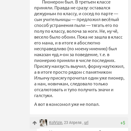
Пионером был. В третьем классе
приняли. Правда не сразу: оставался
дежурным по классу, и сосед по парте —
сын учительницы — предложил весёлый
способ устранения пыли — тягать его по
полу по классу, волоча за ноги. Не, ну чё,
весело было обоим. Пока не зашла в класс
его мама, и в итоге я абослютно
несправедливо (по моему мнению) был
наказан «уд.»-ом за поведение, т.е. в
пионерию приняли в числе последних.
Присягу наизусть выучил, форму наутюжил,
а в итоге просто рядом с памятником
Ильичу присягу прочитал один уже пионер,
а нам, новичкам, следовало только
отсалютовать и тупо получить значи и
галстуки.
А вот в комсомол уже не попал.
KolVizin
, 23 Апреля ,
url
+5