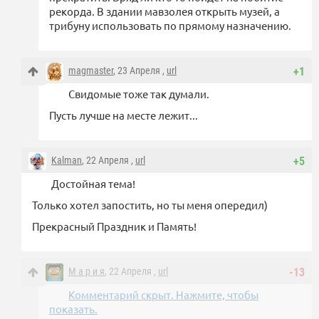
рекорда. В здании мавзолея открыть музей, а
трибуну использовать по прямому назначению.
magmaster
, 23 Апреля ,
url
+1
Свидомые тоже так думали.
Пусть лучше на месте лежит...
Kalman
, 22 Апреля ,
url
+5
Достойная тема!
Только хотел запостить, но ты меня опередил)
Прекрасный Праздник и Память!
М а р и я
, 22 Апреля ,
url
-13
Комментарий скрыт. Нажмите, чтобы
показать.