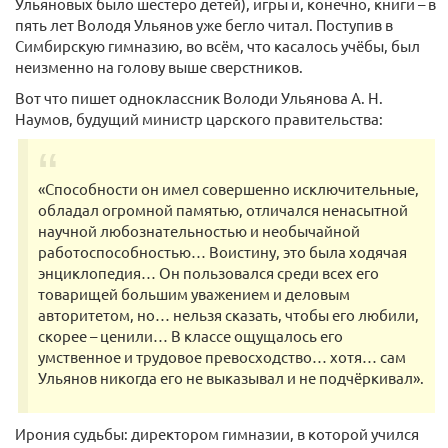
Ульяновых было шестеро детей), игры и, конечно, книги – в
пять лет Володя Ульянов уже бегло читал. Поступив в
Симбирскую гимназию, во всём, что касалось учёбы, был
неизменно на голову выше сверстников.
Вот что пишет одноклассник Володи Ульянова А. Н.
Наумов, будущий министр царского правительства:
«Способности он имел совершенно исключительные,
обладал огромной памятью, отличался ненасытной
научной любознательностью и необычайной
работоспособностью… Воистину, это была ходячая
энциклопедия… Он пользовался среди всех его
товарищей большим уважением и деловым
авторитетом, но… нельзя сказать, чтобы его любили,
скорее – ценили… В классе ощущалось его
умственное и трудовое превосходство… хотя… сам
Ульянов никогда его не выказывал и не подчёркивал».
Ирония судьбы: директором гимназии, в которой учился