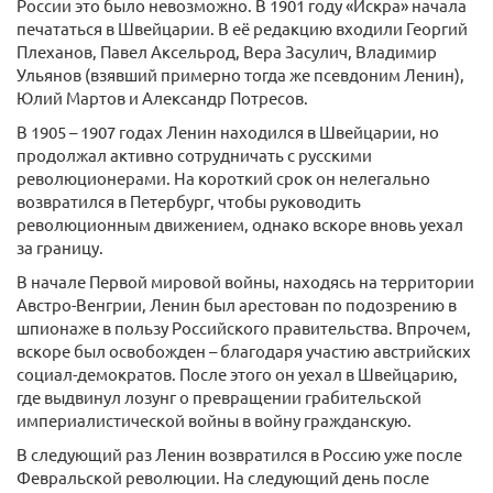
России это было невозможно. В 1901 году «Искра» начала
печататься в Швейцарии. В её редакцию входили Георгий
Плеханов, Павел Аксельрод, Вера Засулич, Владимир
Ульянов (взявший примерно тогда же псевдоним Ленин),
Юлий Мартов и Александр Потресов.
В 1905 – 1907 годах Ленин находился в Швейцарии, но
продолжал активно сотрудничать с русскими
революционерами. На короткий срок он нелегально
возвратился в Петербург, чтобы руководить
революционным движением, однако вскоре вновь уехал
за границу.
В начале Первой мировой войны, находясь на территории
Австро-Венгрии, Ленин был арестован по подозрению в
шпионаже в пользу Российского правительства. Впрочем,
вскоре был освобожден – благодаря участию австрийских
социал-демократов. После этого он уехал в Швейцарию,
где выдвинул лозунг о превращении грабительской
империалистической войны в войну гражданскую.
В следующий раз Ленин возвратился в Россию уже после
Февральской революции. На следующий день после