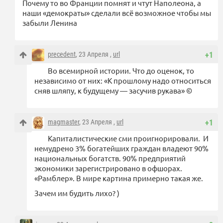
Почему то во Франции помнят и чтут Наполеона, а
наши «демократы» сделали всё возможное чтобы мы
забыли Ленина
precedent
, 23 Апреля ,
url
+1
Во всемирной истории. Что до оценок, то
независимо от них: «К прошлому надо относиться
сняв шляпу, к будущему — засучив рукава» ©
magmaster
, 23 Апреля ,
url
+1
Капиталистические сми проигнорировали. И
немудрено 3% богатейших граждан владеют 90%
национальных богатств. 90% предприятий
экономики зарегистрировано в офшорах.
«Рамблер». В мире картина примерно такая же.
Зачем им будить лихо? )