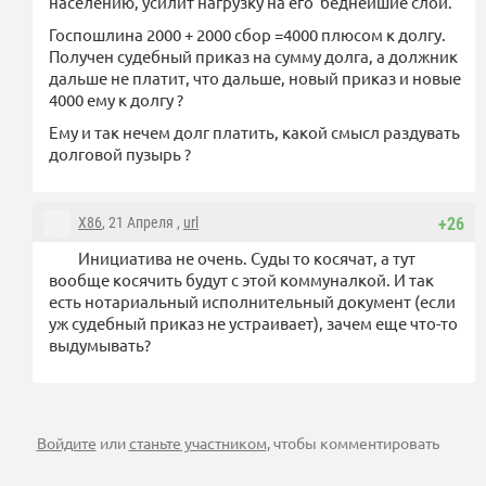
населению, усилит нагрузку на его беднейшие слои.
Госпошлина 2000 + 2000 сбор =4000 плюсом к долгу.
Получен судебный приказ на сумму долга, а должник
дальше не платит, что дальше, новый приказ и новые
4000 ему к долгу ?
Ему и так нечем долг платить, какой смысл раздувать
долговой пузырь ?
X86
, 21 Апреля ,
url
+26
Инициатива не очень. Суды то косячат, а тут
вообще косячить будут с этой коммуналкой. И так
есть нотариальный исполнительный документ (если
уж судебный приказ не устраивает), зачем еще что-то
выдумывать?
Войдите
или
станьте участником
, чтобы комментировать