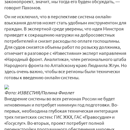
законопроект, значит, мы тогда его будем обсуждать, —
говорит Пахомов.
Он не исключил, что в перспективе система онлайн-
взыскания долгов может стать удобным инструментом для
граждан. В экспертной среде уверены, что идея Минстроя
приведет к сокращению нагрузки на добросовестных
потребителей и снизит расходы по оплате госпошлины.
Для судов снизятся объемы работ по розыску должника,
отмечает в разговоре с «Известиями» эксперт направления
«Народный фронт. Аналитика», член регионального штаба
Народного фронта по Алтайскому краю Людмила Жгун. Но
здесь очень важно, чтобы все регионы были технически
готовы к введению онлайн-системы.
Фото: ИЗВЕСТИЯ/Полина Фиолет
Внедрение системы во всех регионах России не будет
мгновенным и потребует минимум год подготовки. Во-
первых, необходима глубокая техническая интеграция
трех гигантских систем: ГИС ЖКХ, ГАС «Правосудие» и
«Госуслуг». Во-вторых, проект потребует полной
перенастройки программного обеспечения мировых