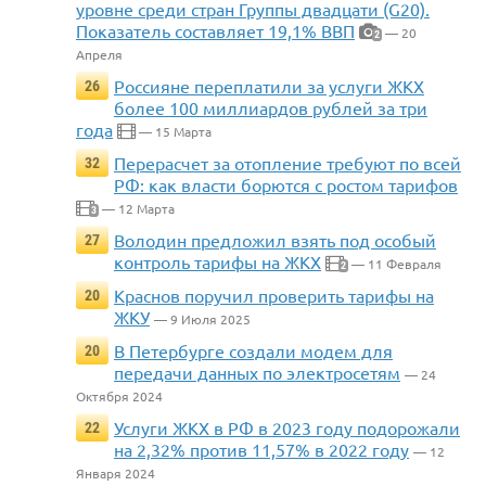
уровне среди стран Группы двадцати (G20).
Показатель составляет 19,1% ВВП
— 20
2
Апреля
Россияне переплатили за услуги ЖКХ
26
более 100 миллиардов рублей за три
года
— 15 Марта
Перерасчет за отопление требуют по всей
32
РФ: как власти борются с ростом тарифов
— 12 Марта
3
Володин предложил взять под особый
27
контроль тарифы на ЖКХ
— 11 Февраля
2
Краснов поручил проверить тарифы на
20
ЖКУ
— 9 Июля 2025
В Петербурге создали модем для
20
передачи данных по электросетям
— 24
Октября 2024
Услуги ЖКХ в РФ в 2023 году подорожали
22
на 2,32% против 11,57% в 2022 году
— 12
Января 2024