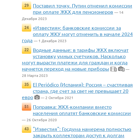
Поставил точку. Путин отменил комиссии
29
при оплате ЖКХ для пенсионеров
— 14
Декабря 2023
«Известия»: банковские комиссии за
24
оплату ЖКУ могут отменить в начале 2024
года
— 1 Декабря 2023
Водные данные: в тарифы ЖКХ включат
22
установку умных счетчиков. Насколько
могут вырасти платежи для граждан и когда
начнется переход на новые приборы
—
3
3
28 Марта 2023
El Periódico (Испания): Россия – счастливая
35
страна, где счет за свет не превышает 20
евро
— 2 Октября 2021
Поправка: ЖКХ-компании вместо
51
населения оплатят банковские комиссии
— 26 Октября 2020
"Известия": Госдума намерена полностью
43
закрыть коллекторам доступ к долгам