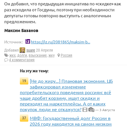
Он добавил, что предыдущая инициатива по «скидке» как
раз исходила от Госдумы, поэтому при необходимости
депутаты готовы повторно выступить с аналогичным
предложением.
Максим Базанов
Источник:
https://iz.ru/2081865/maksim-b...
Добавил
suare
20 Апреля
жкх
,
долги
,
взыскание
,
жку
Россия
4 комментария
На эту же тему:
[Не до жиру...] Плановая экономия. ЦБ
19
зафиксировал изменение
потребительского поведения россиян: всё
чаще дробят корзину, ищут скидки и
переходят на маркетплейсы. А от каких
покупок люди не откажутся?
— 3 Августа
7
МВФ: Государственный долг России в
37
2026 году находится на самом низком