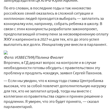
зампредседателя ЦК КПРФ Юрий Афонин.
По его словам, в последние годы и так множество
российских семей оказались в сложной ситуации и
миллионам людей приходится выбирать — заплатить за
коммуналку или, например, собрать ребенка в школу. В
связи с этим коммунисты разработали законопроект,
предполагающий отмену пени за несвоевременную оплату
ЖКУ и капремонта в 2027-м для тех, кто до этого успел
выплатить все долги. Инициативу уже внесли в парламент.
Фото: ИЗВЕСТИЯ/Полина Фиолет
Впрочем, в ГД держат вопрос на контроле и в случае
необходимости готовы обсудить с правительством эту
проблему и продлить «скидку», заявил Сергей Пахомов.
— Если мы увидим, что к концу года ставка Центробанка
высокая, что за собой повлечет дополнительную нагрузку
для тех, кто не заплатил штраф, тогда мы вместе с
коллегами из правительства сядем и примем решение о
продлении. Я уверен, что это будет принято, — сказал
парламентарий.