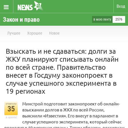
Вход
Закон и право
в мою ленту
2576
Лучшее
Хорошее
Новое
Взыскать и не сдаваться: долги за
ЖКУ планируют списывать онлайн
по всей стране. Правительство
внесет в Госдуму законопроект в
случае успешного эксперимента в
19 регионах
Минстрой подготовит законопроект об онлайн-
отметили
35
взыскании долгов в ЖКХ по всей России,
выяснили «Известия». Его внесут в парламент в
в архиве
случае успешного эксперимента, который сейчас
проходит в 19 регионах страны. Таким образом, россиянам