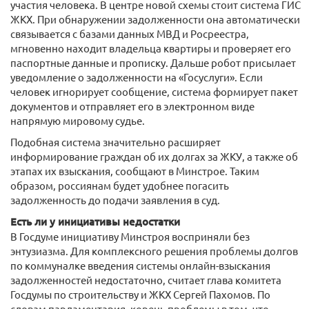
участия человека. В центре новой схемы стоит система ГИС
ЖКХ. При обнаружении задолженности она автоматически
связывается с базами данных МВД и Росреестра,
мгновенно находит владельца квартиры и проверяет его
паспортные данные и прописку. Дальше робот присылает
уведомление о задолженности на «Госуслуги». Если
человек игнорирует сообщение, система формирует пакет
документов и отправляет его в электронном виде
напрямую мировому судье.
Подобная система значительно расширяет
информирование граждан об их долгах за ЖКУ, а также об
этапах их взыскания, сообщают в Минстрое. Таким
образом, россиянам будет удобнее погасить
задолженность до подачи заявления в суд.
Есть ли у инициативы недостатки
В Госдуме инициативу Минстроя восприняли без
энтузиазма. Для комплексного решения проблемы долгов
по коммуналке введения системы онлайн-взыскания
задолженностей недостаточно, считает глава комитета
Госдумы по строительству и ЖКХ Сергей Пахомов. По
словам парламентария, корень проблемы в том, что