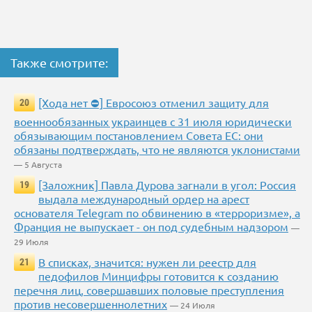
Также смотрите:
[Хода нет ⛔] Евросоюз отменил защиту для
20
военнообязанных украинцев с 31 июля юридически
обязывающим постановлением Совета ЕС: они
обязаны подтверждать, что не являются уклонистами
— 5 Августа
[Заложник] Павла Дурова загнали в угол: Россия
19
выдала международный ордер на арест
основателя Telegram по обвинению в «терроризме», а
Франция не выпускает - он под судебным надзором
—
29 Июля
В списках, значится: нужен ли реестр для
21
педофилов Минцифры готовится к созданию
перечня лиц, совершавших половые преступления
против несовершеннолетних
— 24 Июля