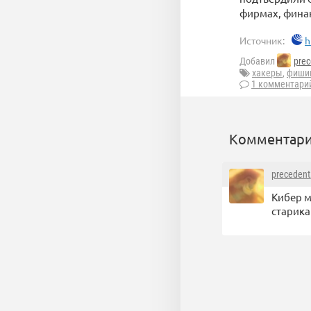
фирмах, финан
Источник:
h
Добавил
prec
хакеры
,
фиши
1 комментари
Комментари
precedent
Кибер м
старика