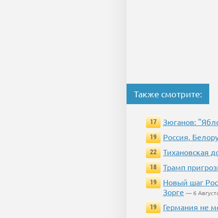
Также смотрите:
Зюганов: "Ябл
17
Россия, Белор
19
Тихановская д
22
Трамп пригроз
18
Новый шаг Рос
19
Зорге
— 6 Август
Германия не м
19