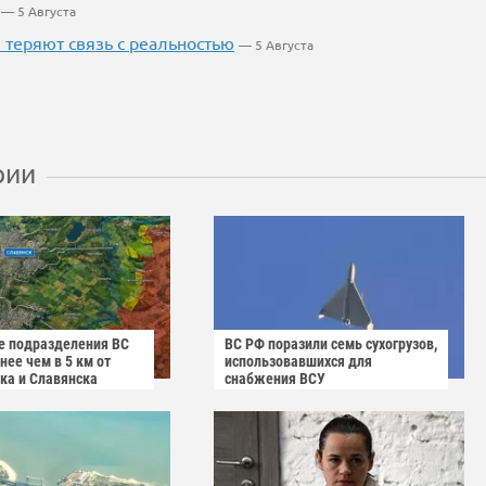
— 5 Августа
теряют связь с реальностью
— 5 Августа
рии
 подразделения ВС
ВС РФ поразили семь сухогрузов,
ее чем в 5 км от
использовавшихся для
ка и Славянска
снабжения ВСУ