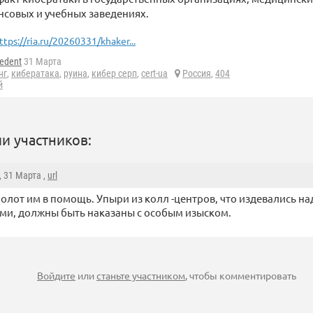
совых и учебных заведениях.
ttps://ria.ru/20260331/khaker...
edent
31 Марта
нг
,
кибератака
,
руина
,
кибер серп
,
cert-ua
Россия
,
404
й
и участников:
, 31 Марта ,
url
олот им в помощь. Упыри из колл -центров, что издевались на
ми, должны быть наказаны с особым изыском.
Войдите
или
станьте участником
, чтобы комментировать