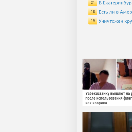
В Екатеринбур
21
Есть ли в Аме
18
Уничтожен кру
19
Узбекистанку вышлют на 
после использования фла
как коврика