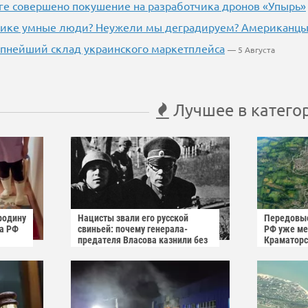
ге совершено покушение на разработчика дронов «Упырь»
рике умные люди? Неужели мы деградируем? Американцы 
пнейший склад украинского маркетплейса
— 5 Августа
Лучшее в катего
родину
Нацисты звали его русской
Передовые
га РФ
свиньей: почему генерала-
РФ уже мен
предателя Власова казнили без
Краматорс
публичного суда