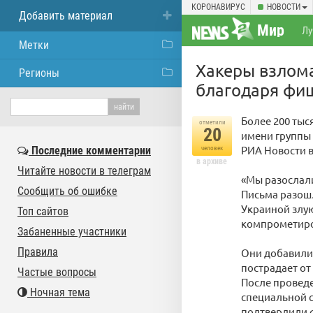
КОРОНАВИРУС
НОВОСТИ
Добавить материал
Мир
Лу
Метки
Хакеры взлома
Регионы
благодаря фи
Более 200 ты
отметили
20
имени группы
РИА Новости в
Последние комментарии
человек
в архиве
Читайте новости в телеграм
«Мы разослали
Сообщить об ошибке
Письма разошл
Украиной злую
Топ сайтов
компрометиро
Забаненные участники
Правила
Они добавили,
пострадает от
Частые вопросы
После провед
Ночная тема
специальной с
подтвердили ф