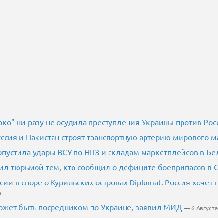
око" ни разу не осудила преступления Украины против Рос
уссия и Пакистан строят транспортную артерию мирового м
опустила удары ВСУ по НПЗ и складам маркетплейсов в Бе
ил тюрьмой тем, кто сообщил о дефиците боеприпасов в
сии в споре о Курильских островах Diplomat: Россия хочет
а
ожет быть посредником по Украине, заявил МИД
— 6 Августа