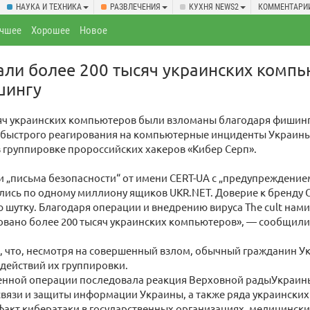
НАУКА И ТЕХНИКА
РАЗВЛЕЧЕНИЯ
КУХНЯ NEWS2
КОММЕНТАРИ
чшее
Хорошее
Новое
ли более 200 тысяч украинских комп
шингу
сяч украинских компьютеров были взломаны благодаря фишин
 быстрого реагирования на компьютерные инциденты Украины
 группировке пророссийских хакеров «Кибер Серп».
 „письма безопасности“ от имени CERT-UA с „предупреждением
ись по одному миллиону ящиков UKR.NET. Доверие к бренду C
 шутку. Благодаря операции и внедрению вируса The cult нам
вано более 200 тысяч украинских компьютеров», — сообщили
 что, несмотря на совершенный взлом, обычный гражданин У
 действий их группировки.
енной операции последовала реакция Верховной радыУкраин
вязи и защиты информации Украины, а также ряда украински
акт кибератаки в государственных организациях, медицински