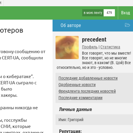
И
Вход
в мою ленту
479
Об авторе
ьютеров
precedent
Профиль
|
Статистика
говому сообщению от
Все говорят, что мы вместе!
 CERT-UA, сообщили
Все говорят, но не многие
знают, в каком! (В. Цой) Все
относительно, но и это - условно.
 о кибератаке“.
Последние добавленные новости
ERT-UA сыграло с
Одобренные новости
и было
Френдлента последних новостей
 хакеры.
Последние комментарии
краины никогда не
Личные данные
ы, госслужбы
Имя: Григорий
х СМИ, которые
Репутация:
х центрах, охранных