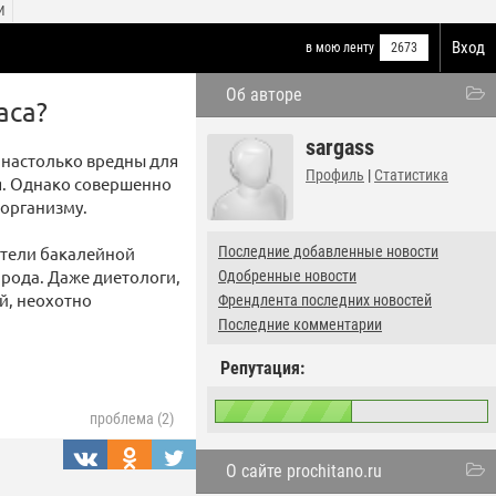
И
Вход
в мою ленту
2673
Об авторе
аса?
sargass
и настолько вредны для
Профиль
|
Статистика
ия. Однако совершенно
 организму.
ители бакалейной
Последние добавленные новости
арода. Даже диетологи,
Одобренные новости
й, неохотно
Френдлента последних новостей
Последние комментарии
Репутация:
проблема (2)
О сайте prochitano.ru