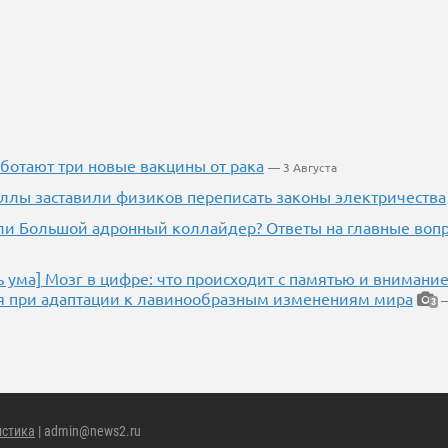
аботают три новые вакцины от рака
— 3 Августа
ллы заставили физиков переписать законы электричества
и Большой адронный коллайдер? Ответы на главные воп
ь ума] Мозг в цифре: что происходит с памятью и внимани
я при адаптации к лавинообразным изменениям мира
—
3
истика
| admin@news2.ru