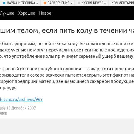
НАУКА И ТЕХНИКА
РАЗВЛЕЧЕНИЯ
КУХНЯ NEWS2
КОММЕНТАРИ
Лучшее
Хорошее
Новое
ашим телом, если пить колу в течении ч
е быть здоровым, не пейте кока-колу. Безалкогольные напитк
 даже ученые не могут перечислить все негативные последств
о, что употребление колы причиняет серьезный ущерб вашему
 главный источник пагубного влияния — сахар, хотя представ
роизводители сахара всячески пытаются скрыть этот факт от н
сируют предприниматели, занимающиеся сахарной продукцие
правду.
hitano.ru/archives/967
ass
13 Декабря 2007
риев