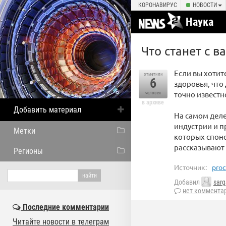
КОРОНАВИРУС
НОВОСТИ
Наука
Что станет с в
Если вы хотит
отметили
6
здоровья, что
точно известн
человек
в архиве
Добавить материал
На самом деле
индустрии и п
Метки
которых спон
рассказывают 
Регионы
Источник:
proc
Добавил
sarg
нет коммента
Последние комментарии
Читайте новости в телеграм