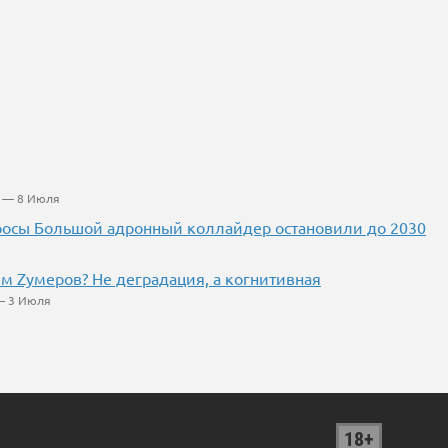
— 8 Июля
росы Большой адронный коллайдер остановили до 2030
ем Zумеров? Не деградация, а когнитивная
 3 Июля
18+