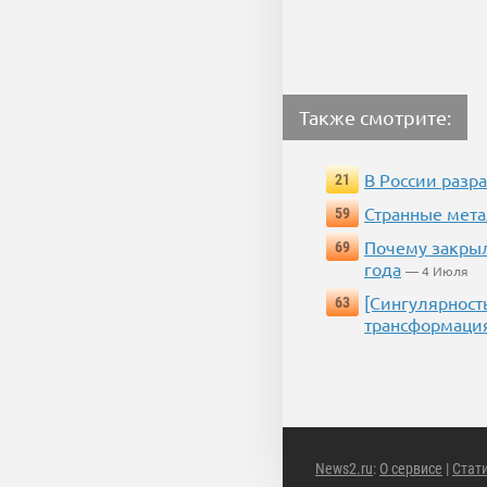
Также смотрите:
В России разр
21
Странные мета
59
Почему закрыл
69
года
— 4 Июля
[Сингулярност
63
трансформаци
News2.ru
:
О сервисе
|
Стат