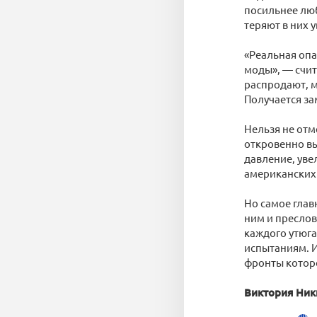
посильнее люб
теряют в них 
«Реальная опа
моды», — счит
распродают, 
Получается за
Нельзя не отм
откровенно вы
давление, уве
американских
Но самое глав
ним и преслов
каждого утюга
испытаниям. И
фронты которо
Виктория Ни