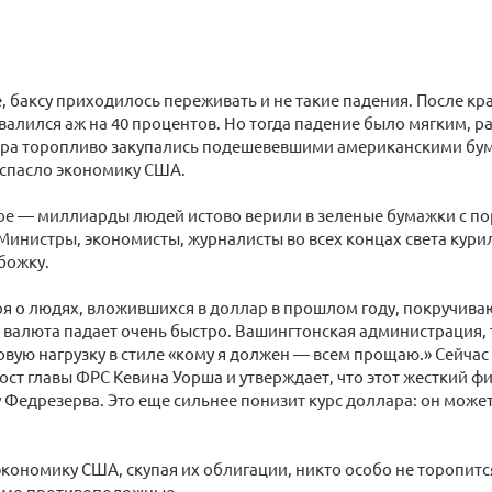
, баксу приходилось переживать и не такие падения. После кра
бвалился аж на 40 процентов. Но тогда падение было мягким, р
мира торопливо закупались подешевевшими американскими бум
 спасло экономику США.
ное — миллиарды людей истово верили в зеленые бумажки с п
Министры, экономисты, журналисты во всех концах света кур
божку.
ря о людях, вложившихся в доллар в прошлом году, покручиваю
валюта падает очень быстро. Вашингтонская администрация, 
овую нагрузку в стиле «кому я должен — всем прощаю.» Сейчас
ост главы ФРС Кевина Уорша и утверждает, что этот жесткий ф
у Федрезерва. Это еще сильнее понизит курс доллара: он может 
 экономику США, скупая их облигации, никто особо не торопитс
ямо противоположные.