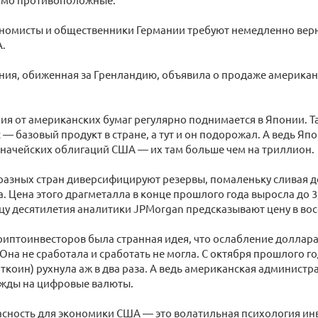
номисты и общественники Германии требуют немедленно верну
А.
ния, обиженная за Гренландию, объявила о продаже американ
ия от американских бумаг регулярно поднимается в Японии. 
 — базовый продукт в стране, а тут и он подорожал. А ведь Я
начейских облигаций США — их там больше чем на триллион.
азных стран диверсифицируют резервы, помаленьку сливая д
а. Цена этого драгметалла в конце прошлого года выросла до 3
нцу десятилетия аналитики JPMorgan предсказывают цену в во
иптоинвесторов была странная идея, что ослабление доллара 
Она не сработала и сработать не могла. С октября прошлого г
иткоин) рухнула аж в два раза. А ведь американская администр
жды на цифровые валюты.
сность для экономики США — это волатильная психология инв