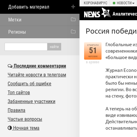
КОРОНАВИРУС
НОВОСТИ
Добавить материал
Аналитичес
Метки
Россия победи
Регионы
Глобальные и
отметили
51
современники,
«большое види
человек
в архиве
Последние комментарии
Журнал Econo
Читайте новости в телеграм
практически н
было бы немы
Сообщить об ошибке
религии. Во в
Топ сайтов
на стену, фот
Забаненные участники
А теперь на о
Правила
виде извивающ
Частые вопросы
Действительно
останавливать
Ночная тема