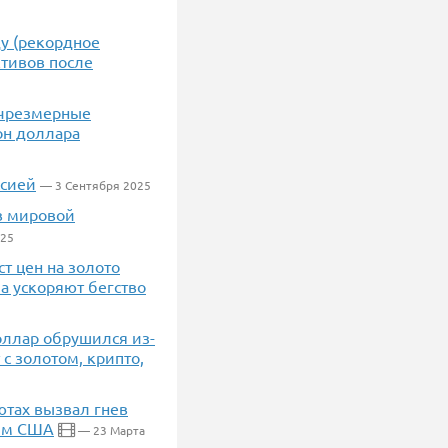
ду (рекордное
ктивов после
 чрезмерные
он доллара
ссией
— 3 Сентября 2025
 в мировой
025
т цен на золото
а ускоряют бегство
Доллар обрушился из-
с золотом, крипто,
тах вызвал гнев
мим США
— 23 Марта