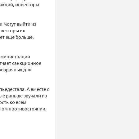
 акций, инвесторы
и могут выйти из
нвесторы их
ет еще больше.
администрации
ягчает санкционное
прозрачных для
ьедестала. А вместе с
рые раньше звучали из
ость ко всем
ьном противостоянии,