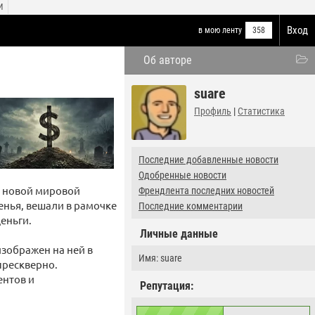
И
Вход
в мою ленту
358
Об авторе
suare
Профиль
|
Статистика
Последние добавленные новости
Одобренные новости
ю новой мировой
Френдлента последних новостей
енья, вешали в рамочке
Последние комментарии
еньги.
Личные данные
изображен на ней в
Имя: suare
прескверно.
ентов и
Репутация: