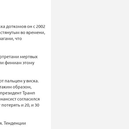
ха доткомов он с 2002
астянутым во времени,
агами, что
ортретами мертвых
или фимиам этому
т пальцем у виска.
таким образом,
 президент Трамп
инансист согласился
потерять и 20, и 30
я. Тенденции