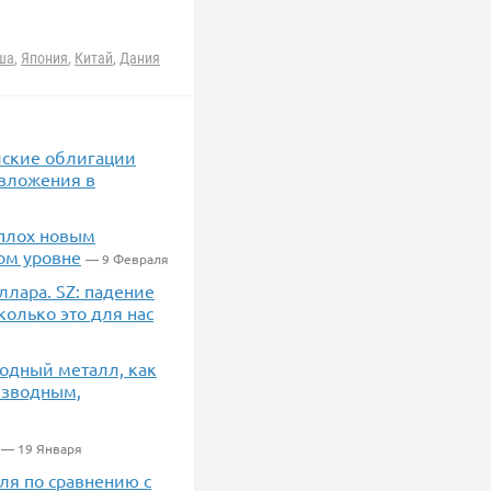
ша
,
Япония
,
Китай
,
Дания
йские облигации
 вложения в
сплох новым
ом уровне
— 9 Февраля
ллара. SZ: падение
колько это для нас
родный металл, как
изводным,
— 19 Января
ля по сравнению с