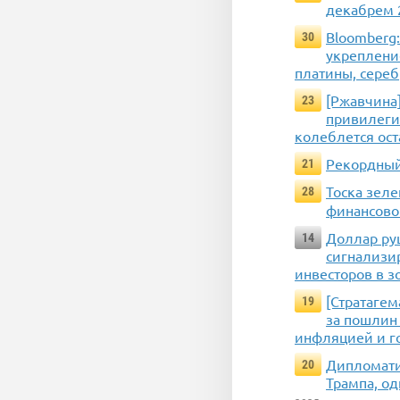
декабрем 2
Bloomberg:
30
укреплени
платины, сереб
[Ржавчина]
23
привилегии
колеблется ост
Рекордный 
21
Тоска зеле
28
финансово
Доллар руш
14
сигнализи
инвесторов в з
[Стратагем
19
за пошлин 
инфляцией и г
Дипломати
20
Трампа, о