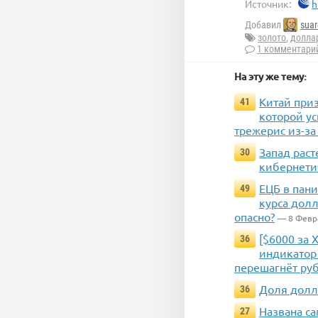
Источник:
h
Добавил
suar
золото
,
долла
1 комментари
На эту же тему:
Китай приз
41
которой у
трежерис из-за
Запад раст
30
кибернети
ЕЦБ в пани
49
курса долл
опасно?
— 8 Февр
[$6000 за 
36
индикатор
перешагнёт ру
Доля долл
36
Названа са
27