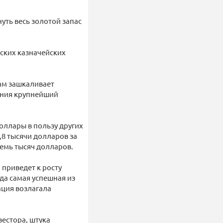
ть весь золотой запас
ских казначейских
Там зашкаливает
пония крупнейший
оллары в пользу других
,8 тысячи долларов за
семь тысяч долларов.
приведет к росту
ода самая успешная из
ация возлагала
естора, штука