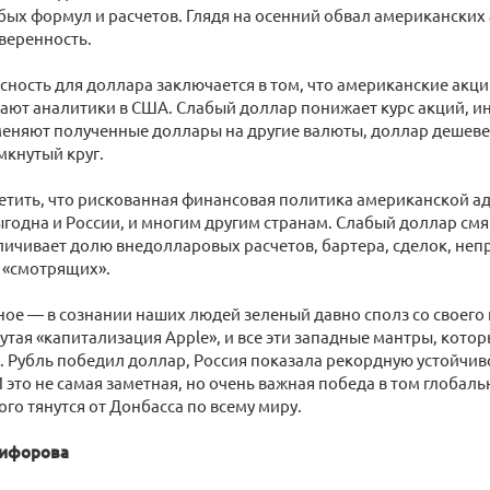
ых формул и расчетов. Глядя на осенний обвал американских
уверенность.
сность для доллара заключается в том, что американские акци
ают аналитики в США. Слабый доллар понижает курс акций, и
меняют полученные доллары на другие валюты, доллар дешеве
мкнутый круг.
етить, что рискованная финансовая политика американской 
годна и России, и многим другим странам. Слабый доллар см
личивает долю внедолларовых расчетов, бартера, сделок, не
 «смотрящих».
ное — в сознании наших людей зеленый давно сполз со своего п
утая «капитализация Apple», и все эти западные мантры, кото
. Рубль победил доллар, Россия показала рекордную устойчив
 это не самая заметная, но очень важная победа в том глобал
го тянутся от Донбасса по всему миру.
кифорова