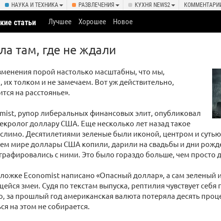
НАУКА И ТЕХНИКА
РАЗВЛЕЧЕНИЯ
КУХНЯ NEWS2
КОММЕНТАРИ
Лучшее
Хорошее
Новое
кие статьи
ла там, где не ждали
зменения порой настолько масштабны, что мы,
 их толком и не замечаем. Вот уж действительно,
тся на расстоянье».
mist, рупор либеральных финансовых элит, опубликовал
екролог доллару США. Еще несколько лет назад такое
слимо. Десятилетиями зеленые были иконой, центром и суть
сем мире доллары США копили, дарили на свадьбы и дни рожд
ографировались с ними. Это было гораздо больше, чем просто д
бложке Economist написано «Опасный доллар», а сам зеленый 
ейся змеи. Судя по текстам выпуска, рептилия чувствует себя 
, за прошлый год американская валюта потеряла десять проц
ся на этом не собирается.