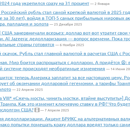
024 года укрепился сразу на 31 процент
— 2 Января
 Российский рубль стал самой крепкой валютой в 2025 го
е за 30 лет), войдя в ТОП-5 самых прибыльных мировых а
ра, палладия и золота
— 25 Декабря 2025
 США занервничали всерьез: доллар вот-вот утратит свои
. Al Jazeera: дедолларизация — вопрос времени. Пока тр
альные страны готовятся
— 6 Ноября 2025
скачок. Рубль стал главной валютой в расчетах США с Ро
ная. Мир боится распрощаться с долларом. А придётся 😩:
й системе происходят необратимые изменения
— 14 Июня 2
ится: теперь Америка заплатит за все настоящую цену. Рос
рует об окончании долларовой гегемонии, а тарифы Трамп
олото
— 22 Апреля 2025
а VIII* «Сжечь мосты, чинить мостки, втайне выступить»] 
Трампа. Как это изменит ключевую ставку в РФ? Что будет 
осдолгом США?
— 7 Апреля 2025
я дедолларизации. Акцент БРИКС на альтернативных валю
днако попытки помешать краху доллара вредят только са