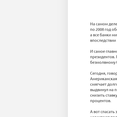
На самом деле
по 2008 год о
а все банки 
впоследствии
И самое глав
президентов. 
безмолвному 
Сегодня, гово
Американская 
смягчает долг
выдвинул на п
снизить ставк
процентов.
А вот спасать
нарастают пр