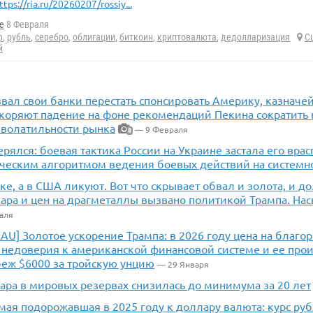
ttps://ria.ru/20260207/rossiy...
e
8 Февраля
р
,
рубль
,
серебро
,
облигации
,
биткоин
,
криптовалюта
,
дедолларизация
С
й
вал свои банки перестать спонсировать Америку, казначе
скоряют падение на фоне рекомендаций Пекина сократить
 волатильности рынка
— 9 Февраля
8
ерялся: боевая тактика России на Украине застала его вра
ческим алгоритмом ведения боевых действий на системн
ке, а в США ликуют. Вот что скрывает обвал и золота, и до
ара и цен на драгметаллы вызвано политикой Трампа. Нас
аля
XAU] Золотое ускорение Трампа: в 2026 году цена на благо
 недоверия к американской финансовой системе и ее про
беж $6000 за тройскую унцию
— 29 Января
ара в мировых резервах снизилась до минимума за 20 лет
мая подорожавшая в 2025 году к доллару валюта: курс руб