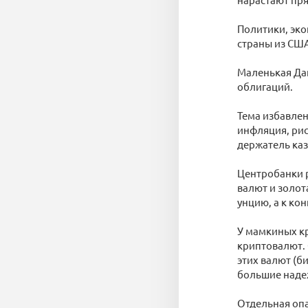
Политики, эко
страны из СШ
Маленькая Да
облигаций.
Тема избавлен
инфляция, рис
держатель каз
Центробанки р
валют и золот
унцию, а к ко
У мамкиных кр
криптовалют. 
этих валют (б
большие наде
Отдельная опа