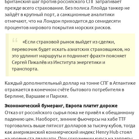
Британский шаг против российского СПГ затрагивает
прежде всего страхование. Без полиса Ллойда танкер не
зайдёт в крупный порт, а санкционные аналитики
отмечают, что на Лондон приходится до семидесяти
процентов мирового покрытия морских рисков.
«Если страховой рынок выйдет из сделки,
перевозчик будет искать азиатских страховщиков, но
это удлинит маршруты и поднимет фрахт» поясняет
Сергей Пикалёв из Института энергетики и
транспорта.
Каждый дополнительный доллар на тонне СПГ в Атлантике
отражается в конечном счёте бытового потребителя в
Берлине, Варшаве и Париже.
Экономический бумеранг, Европа платит дороже
Отказ от российского сырья пока не привёл к обещанному
падению цен. Наоборот, зимние фьючерсы на хабе TTF
торговались выше пятисот долларов за тысячу кубов, тогда
как американский коммерческий индекс Henry Hub стоял
на уровне ста двадцати. При сохранении курса на запреты