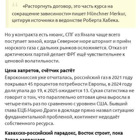
«Расторгнуть договор, это часть курса на
сокращение зависимости» пишет Münchner Merkur,
цитируя источники в ведомстве Роберта Хабека.
Но у контракта есть нюанс, СПГ из Ямала чаще всего
поступает зимой, когда Северное море штормит и приём
морского газа с дальних рынков осложняется. Отказ от
арктических партий делает ФРГ ещё чувствительнее к
ценовой волатильности.
Цена запретов, счётчик растёт
Еврокомиссия уже отчиталась, российский газ в 2021 году
покрывал 45 процентов потребности Европы, в 2024 году
доля упала до 19, к 2025 ожидается 13. Сухая статистика не
говорит о том, что параллельно оптовая цена выросла в
четыре-пять раз по сравнению с уровнем США. Бывший
глава ЕЦБ Марио Драги в докладе прямо назвал ситуацию
фундаментальной проблемой, континент недодаёт
собственного ресурса.
Казахско-российский парадокс, Восток строит, пока
Запад запрещает