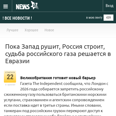
Вход
! ВСЕ НОВОСТИ !
в мою ленту
439
Лучшее
Хорошее
Новое
Пока Запад рушит, Россия строит,
судьба российского газа решается в
Евразии
отметили
22
Великобритания готовит новый барьер
Газета The Independent сообщила, что Лондон с
в архиве
2026 года собирается запретить российскому
сжиженному газу пользоваться британскими морскими
услугами, страхованием и агентским сопровождением
если поставка идет в третьи страны. Иными словами,
танкерам под российским грузом перекроют доступ к
ключевому страховому хабу Ллойда и к крупнейшим