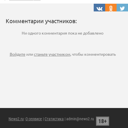
Комментарии участников:
Ни одного комментария пока не добавлено
Войдите
или
станьте участником
, чтобы комментировать
News2.ru
:
О сервисе
|
Статистика
| admin@news2.ru
18+