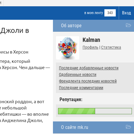
И
Вход
в мою ленту
343
Об авторе
 Джоли в
Kalman
Профиль
|
Статистика
исы в Херсон
нтера, который
 Херсон. Чем дальше —
Последние добавленные новости
Одобренные новости
Френдлента последних новостей
Последние комментарии
Репутация:
онский роддом, а вот
ет небольшой
 ребятишки — во вполне
ая Анджелина Джоли,
О сайте mk.ru