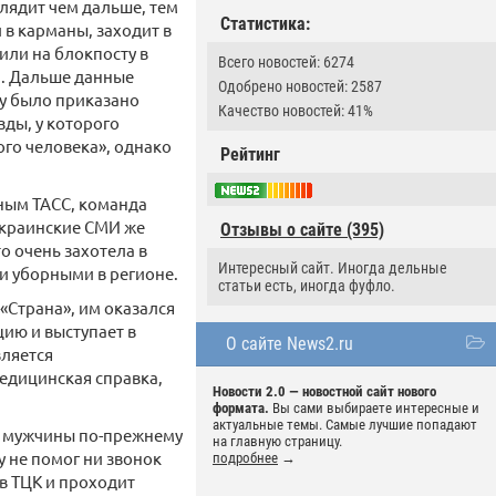
лядит чем дальше, тем
Статистика:
 в карманы, заходит в
или на блокпосту в
Всего новостей: 6274
а. Дальше данные
Одобрено новостей: 2587
му было приказано
Качество новостей: 41%
зды, у которого
ого человека», однако
Рейтинг
нным ТАСС, команда
Украинские СМИ же
Отзывы о сайте (395)
о очень захотела в
Интересный сайт. Иногда дельные
и уборными в регионе.
статьи есть, иногда фуфло.
«Страна», им оказался
ию и выступает в
О сайте News2.ru
вляется
едицинская справка,
Новости 2.0 — новостной сайт нового
формата.
Вы сами выбираете интересные и
актуальные темы. Самые лучшие попадают
н мужчины по-прежнему
на главную страницу.
у не помог ни звонок
подробнее
→
 в ТЦК и проходит