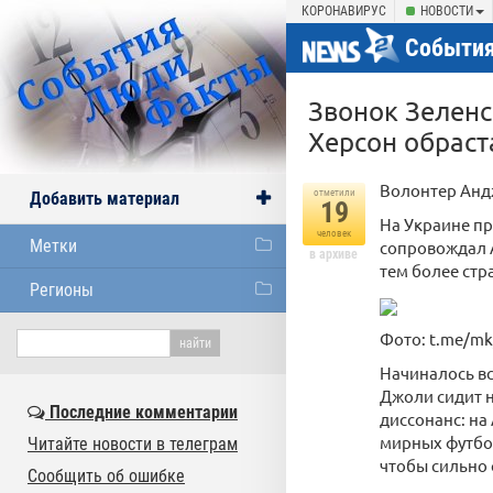
КОРОНАВИРУС
НОВОСТИ
События
Звонок Зеленс
Херсон обрас
Волонтер Анд
отметили
Добавить материал
19
На Украине пр
человек
Метки
сопровождал 
в архиве
тем более стр
Регионы
Фото: t.me/mk
Начиналось вс
Джоли сидит н
Последние комментарии
диссонанс: на
мирных футбол
Читайте новости в телеграм
чтобы сильно 
Сообщить об ошибке