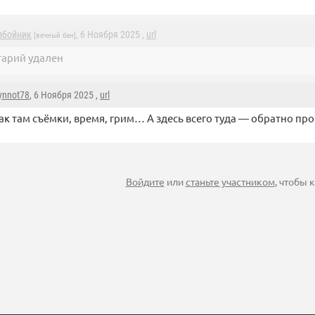
збойник
, 6 Ноября 2025 ,
url
[вечный бан]
арий удален
ynnot78
, 6 Ноября 2025 ,
url
ак там съёмки, время, грим… А здесь всего туда — обратно про
Войдите
или
станьте участником
, чтобы