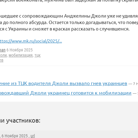
зошедшее с сопровождающим Анджелины Джоли уже не удивля
 до полного абсурда. Остается только догадываться, что пове
ся с Украины и сможет в красках рассказать о случившемся.
ttps://www.mk.ru/social/2025/...
man
6 Ноября 2025
жоли
,
мобилизация
,
тцк
ев
ние из ТЦК водителя Джоли вызвало гнев украинцев
— 7 
овождавший Джоли украинец готовится к мобилизации
— 
и участников:
, 6 Ноября 2025 ,
url