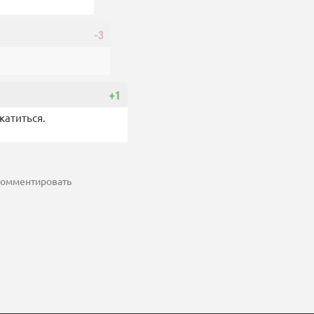
-3
+1
катиться.
 комментировать