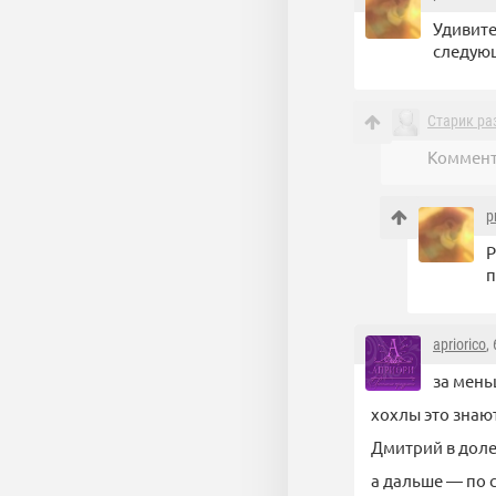
Удивите
следующ
Старик ра
Коммент
p
Р
п
apriorico
,
за мень
хохлы это знают
Дмитрий в доле
а дальше — по 