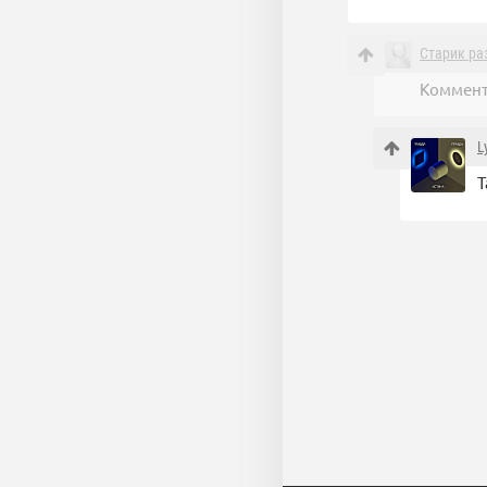
Старик ра
Коммент
L
Т