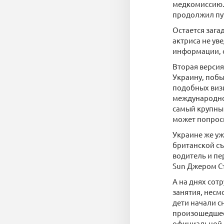
медкомиссию. 
продолжил пу
Остается зага
актриса не ув
информации, 
Вторая версия
Украину, побы
подобных виз
международном
самый крупный
может попроси
Украине же уж
британской съ
водитель и пе
Sun Джером Ст
А на днях сот
занятия, несм
дети начали 
произошедшее,
официальной в