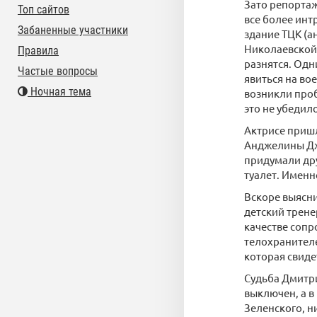
Зато репортаж
Топ сайтов
все более инт
Забаненные участники
здание ТЦК (а
Николаевской 
Правила
разнятся. Одн
Частые вопросы
явиться на во
Ночная тема
возникли проб
это не убедил
Актрисе пришл
Анджелины Дж
придумали дру
туалет. Именн
Вскоре выясни
детский трене
качестве сопр
телохранител
которая свиде
Судьба Дмитри
выключен, а в
Зеленского, н