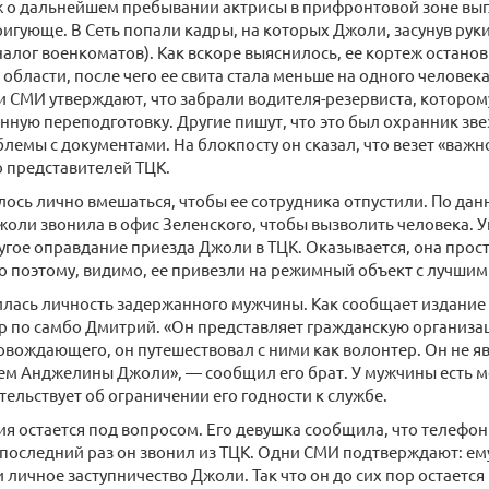
 о дальнейшем пребывании актрисы в прифронтовой зоне выг
ригующе. В Сеть попали кадры, на которых Джоли, засунув руки
налог военкоматов). Как вскоре выяснилось, ее кортеж останов
области, после чего ее свита стала меньше на одного человек
и СМИ утверждают, что забрали водителя-резервиста, которо
енную переподготовку. Другие пишут, что это был охранник зве
лемы с документами. На блокпосту он сказал, что везет «важн
о представителей ТЦК.
ось лично вмешаться, чтобы ее сотрудника отпустили. По да
оли звонила в офис Зеленского, чтобы вызволить человека. 
гое оправдание приезда Джоли в ТЦК. Оказывается, она прост
о поэтому, видимо, ее привезли на режимный объект с лучшим
лась личность задержанного мужчины. Как сообщает издание 
р по самбо Дмитрий. «Он представляет гражданскую организац
овождающего, он путешествовал с ними как волонтер. Он не я
ем Анджелины Джоли», — сообщил его брат. У мужчины есть м
тельствует об ограничении его годности к службе.
я остается под вопросом. Его девушка сообщила, что телефо
 последний раз он звонил из ТЦК. Одни СМИ подтверждают: ем
и личное заступничество Джоли. Так что он до сих пор остается