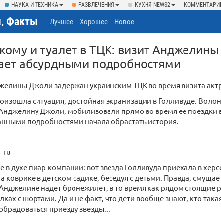
НАУКА И ТЕХНИКА
РАЗВЛЕЧЕНИЯ
КУХНЯ NEWS2
КОММЕНТАРИ
, Факты
Лучшее
Хорошее
Новое
кому и туалет в ТЦК: визит Анджелины
тает абсурдными подробностями
желины Джоли задержан украинским ТЦК во время визита актр
оизошла ситуация, достойная экранизации в Голливуде. Воло
Анджелину Джоли, мобилизовали прямо во время ее поездки в
анными подробностями начала обрастать история.
_ru
е в духе пиар-компании: вот звезда Голливуда приехала в херс
а коврике в детском садике, беседуя с детьми. Правда, смуща
 Анджелине надет бронежилет, в то время как рядом стоящие
ках с шортами. Да и не факт, что дети вообще знают, кто так
обрадоваться приезду звезды...