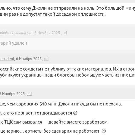
льно, что саму Джоли не отправили на ноль. Это большой мину
ий раз не допустят такой досадной оплошности.
збойник
, 6 Ноября 2025 ,
url
[вечный бан]
арий удален
recedent
, 6 Ноября 2025 ,
url
оссийские солдаты не публикуют таких материалов. Их в огр
убликуют украинцы, наши блогеры небольшую часть из них ц
 6 Ноября 2025 ,
url
ше, чем соровских $10 млн. Джоли никуда бы не поехала.
, а кто не знает, тот догадывается 😊
 с ТЦК сам вызвался — давайте вместе заработаем
сценарию… артисты без сценария не работают! 😊