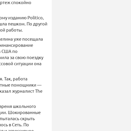
кортеж спокойно
ому изданию Politico,
ешла пешком. По другой
ой работы.
джелина уже посещала
 финансирование
м США по
чила за свою поездку
ссовой ситуации она
. Так, работа
местные помощники —
казал журналист The
 время школьного
зации. Шокированные
пыталась скрыть
сь в Сеть. По
я и агрессивное