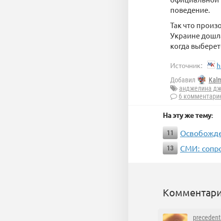
поведение.
Так что прои
Украине дошла
когда выберет
Источник:
h
Добавил
Kal
анджелина д
6 комментари
На эту же тему:
Освобожде
11
СМИ: сопр
13
Комментари
precedent