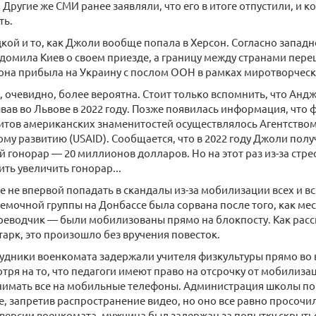
Другие же СМИ ранее заявляли, что его в итоге отпустили, и 
ть.
дкой и то, как Джоли вообще попала в Херсон. Согласно западн
едомила Киев о своем приезде, а границу между странами пер
она прибыла на Украину с послом ООН в рамках миротворческ
, очевидно, более вероятна. Стоит только вспомнить, что Ан
вав во Львове в 2022 году. Позже появилась информация, что
итов американских знаменитостей осуществлялось Агентство
у развитию (USAID). Сообщается, что в 2022 году Джоли полу
 гонорар — 20 миллионов долларов. Но на этот раз из-за стре
ть увеличить гонорар...
е не впервой попадать в скандалы из-за мобилизации всех и вся
емочной группы на Донбассе была сорвана после того, как 
реводчик — были мобилизованы прямо на блокпосту. Как расс
арк, это произошло без вручения повесток.
рудники военкомата задержали учителя физкультуры прямо во
отря на то, что педагоги имеют право на отсрочку от мобили
снимать все на мобильные телефоны. Администрация школы по
 запретив распространение видео, но оно все равно просочило
ерсии военкомата, мужчина был задержан за попытку скрытьс