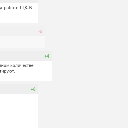
с работе ТЦК. В
-5
+4
омном количестве
итируют.
+6