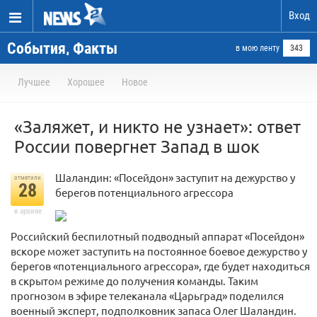
Вход
События, Факты
в мою ленту
343
Лучшее
Хорошее
Новое
«Заляжет, и никто не узнает»: ответ
России повергнет Запад в шок
Шаландин: «Посейдон» заступит на дежурство у
отметили
28
берегов потенциального агрессора
в архиве
Российский беспилотный подводный аппарат «Посейдон»
вскоре может заступить на постоянное боевое дежурство у
берегов «потенциального агрессора», где будет находиться
в скрытом режиме до получения команды. Таким
прогнозом в эфире телеканала «Царьград» поделился
военный эксперт, подполковник запаса Олег Шаландин.