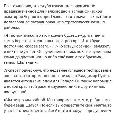
По его мнению, это сугубо «океанское оружие», не
предназначенное для мелководной и специфической
акватории Черного моря. Главная его задача — скрытное и
долгосрочное патрулирование в стратегически важных
районах.
«Я так понимаю, что это изделие будет дежурить где-то
там, у берегов потенциального агрессора. И это будет
постоянно, скорее всего. <…> То есть „Посейдон“ заляжет,
и никто не узнает. Он будет лежать там, пока не будет дана
команда дистанционно либо ещё каким-то образом», —
заявил Шаландин.
Эксперт подчеркнул, что недавнее успешное тестирование
аппарата, о котором говорил президент Владимир Путин,
является четким сигналом для Запада. Он также напомнил
о новой крылатой ракете «Буревестник» и других видах
вооружений.
«Мы не грозим войной. Мы говорим о том, что, ребята, мы
будем защищаться. Но если вы осуществите свои мечты, то
у нас есть чем ответить. Имейте это в виду, — предупредил