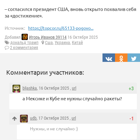
– согласился президент США, вновь открыто похвалив себя
за «достижение».
Источник:
https://topcor.ru/65133-pogovo...
Добавил
Игорь Иванов 39114
16 Октября 2025
дональд трамп
Сша
,
Украина
,
Китай
2 комментария
Комментарии участников:
bljashka
, 16 Октября 2025 ,
url
+3
а Мексике и Кубе не нужны случайно ракеты?
udb
, 17 Октября 2025 ,
url
-1
Нужны, и не случайно :)