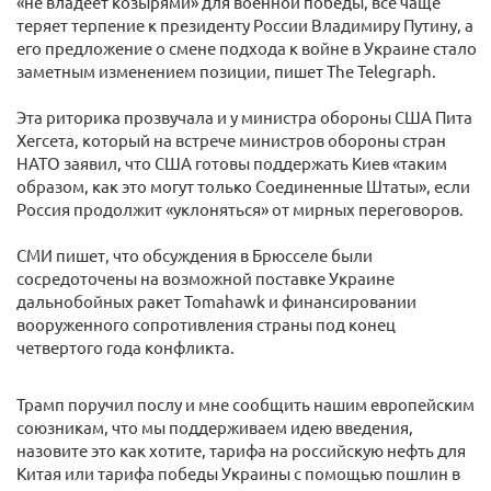
«не владеет козырями» для военной победы, все чаще
теряет терпение к президенту России Владимиру Путину, а
его предложение о смене подхода к войне в Украине стало
заметным изменением позиции, пишет The Telegraph.
Эта риторика прозвучала и у министра обороны США Пита
Хегсета, который на встрече министров обороны стран
НАТО заявил, что США готовы поддержать Киев «таким
образом, как это могут только Соединенные Штаты», если
Россия продолжит «уклоняться» от мирных переговоров.
СМИ пишет, что обсуждения в Брюсселе были
сосредоточены на возможной поставке Украине
дальнобойных ракет Tomahawk и финансировании
вооруженного сопротивления страны под конец
четвертого года конфликта.
Трамп поручил послу и мне сообщить нашим европейским
союзникам, что мы поддерживаем идею введения,
назовите это как хотите, тарифа на российскую нефть для
Китая или тарифа победы Украины с помощью пошлин в