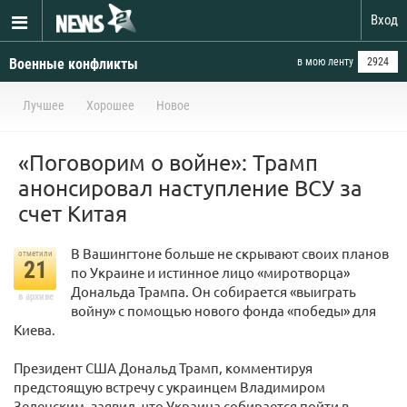
Вход
Военные конфликты
в мою ленту
2924
Лучшее
Хорошее
Новое
«Поговорим о войне»: Трамп
анонсировал наступление ВСУ за
счет Китая
В Вашингтоне больше не скрывают своих планов
отметили
21
по Украине и истинное лицо «миротворца»
Дональда Трампа. Он собирается «выиграть
в архиве
войну» с помощью нового фонда «победы» для
Киева.
Президент США Дональд Трамп, комментируя
предстоящую встречу с украинцем Владимиром
Зеленским, заявил, что Украина собирается пойти в