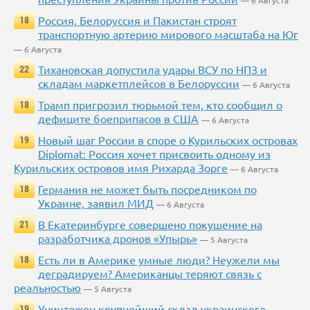
— 6 Августа
Россия, Белоруссия и Пакистан строят
18
транспортную артерию мирового масштаба на Юг
— 6 Августа
Тихановская допустила удары ВСУ по НПЗ и
22
складам маркетплейсов в Белоруссии
— 6 Августа
Трамп пригрозил тюрьмой тем, кто сообщил о
18
дефиците боеприпасов в США
— 6 Августа
Новый шаг России в споре о Курильских островах
19
Diplomat: Россия хочет присвоить одному из
Курильских островов имя Рихарда Зорге
— 6 Августа
Германия не может быть посредником по
18
Украине, заявил МИД
— 6 Августа
В Екатеринбурге совершено покушение на
21
разработчика дронов «Упырь»
— 5 Августа
Есть ли в Америке умные люди? Неужели мы
18
деградируем? Американцы теряют связь с
реальностью
— 5 Августа
Уничтожен крупнейший склад украинского
19