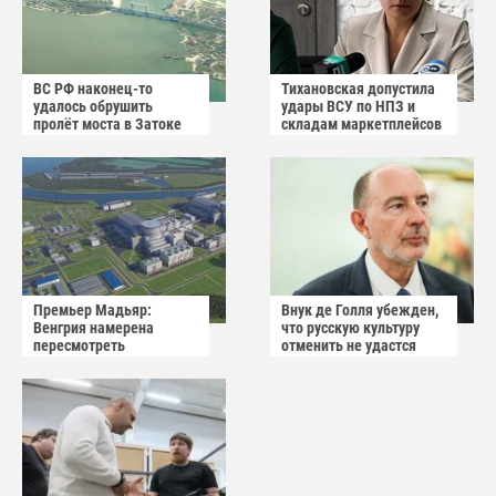
ВС РФ наконец-то
Тихановская допустила
удалось обрушить
удары ВСУ по НПЗ и
пролёт моста в Затоке
складам маркетплейсов
Одесской области
в Белоруссии
Премьер Мадьяр:
Внук де Голля убежден,
Венгрия намерена
что русскую культуру
пересмотреть
отменить не удастся
соглашение с Россией по
АЭС "Пакш-2"