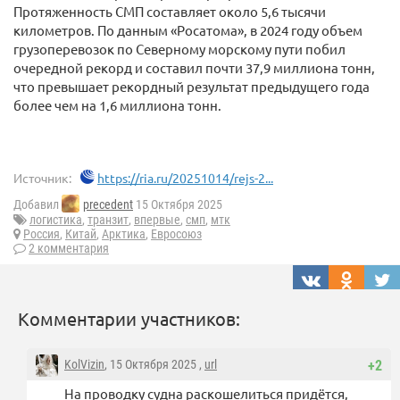
Протяженность СМП составляет около 5,6 тысячи
километров. По данным «Росатома», в 2024 году объем
грузоперевозок по Северному морскому пути побил
очередной рекорд и составил почти 37,9 миллиона тонн,
что превышает рекордный результат предыдущего года
более чем на 1,6 миллиона тонн.
Источник:
https://ria.ru/20251014/rejs-2...
Добавил
precedent
15 Октября 2025
логистика
,
транзит
,
впервые
,
смп
,
мтк
Россия
,
Китай
,
Арктика
,
Евросоюз
2 комментария
Комментарии участников:
KolVizin
, 15 Октября 2025 ,
url
+2
На проводку судна раскошелиться придётся,