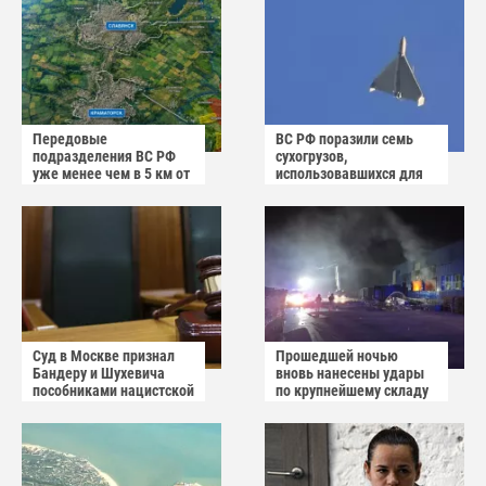
Передовые
ВС РФ поразили семь
подразделения ВС РФ
сухогрузов,
уже менее чем в 5 км от
использовавшихся для
Краматорска и
снабжения ВСУ
Славянска
Суд в Москве признал
Прошедшей ночью
Бандеру и Шухевича
вновь нанесены удары
пособниками нацистской
по крупнейшему складу
Германии
украинского
маркетплейса Rozetka