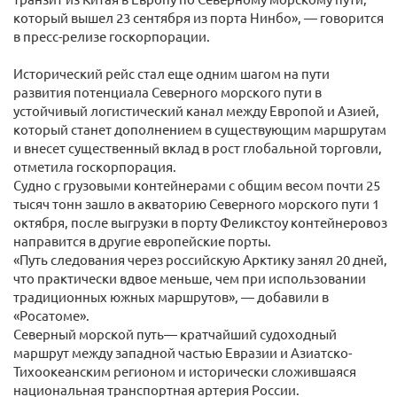
который вышел 23 сентября из порта Нинбо», — говорится
в пресс-релизе госкорпорации.
Исторический рейс стал еще одним шагом на пути
развития потенциала Северного морского пути в
устойчивый логистический канал между Европой и Азией,
который станет дополнением в существующим маршрутам
и внесет существенный вклад в рост глобальной торговли,
отметила госкорпорация.
Судно с грузовыми контейнерами с общим весом почти 25
тысяч тонн зашло в акваторию Северного морского пути 1
октября, после выгрузки в порту Феликстоу контейнеровоз
направится в другие европейские порты.
«Путь следования через российскую Арктику занял 20 дней,
что практически вдвое меньше, чем при использовании
традиционных южных маршрутов», — добавили в
«Росатоме».
Северный морской путь— кратчайший судоходный
маршрут между западной частью Евразии и Азиатско-
Тихоокеанским регионом и исторически сложившаяся
национальная транспортная артерия России.