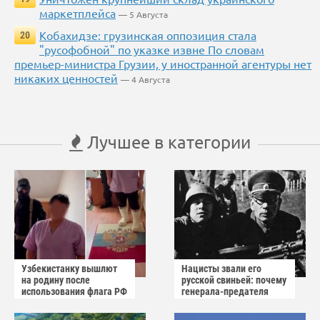
маркетплейса
— 5 Августа
Кобахидзе: грузинская оппозиция стала
20
"русофобной" по указке извне По словам
премьер-министра Грузии, у иностранной агентуры нет
никаких ценностей
— 4 Августа
Лучшее в категории
Узбекистанку вышлют
Нацисты звали его
на родину после
русской свиньей: почему
использования флага РФ
генерала-предателя
как коврика
Власова казнили без
публичного суда