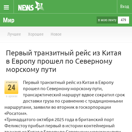
Вход
Мир
в мою ленту
479
Лучшее
Хорошее
Новое
Первый транзитный рейс из Китая
в Европу прошел по Северному
морскому пути
Первый транзитный рейс из Китая в Европу
отметили
24
прошел по Северному морскому пути,
трансарктический маршрут вдвое сократил срок
в архиве
доставки груза по сравнению с традиционными
маршрутами, заявили во вторник в госкорпорации
«Росатом».
«Тринадцатого октября 2025 года в британский порт
Феликстоу прибыл первый в истории контейнерный
транзит из Китая в Европу по Северному морскому пути,