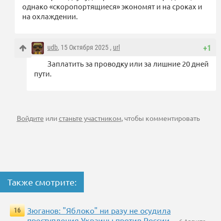
однако «скоропортящиеся» экономят и на сроках и
на охлаждении.
udb
, 15 Октября 2025 ,
url
+1
Заплатить за проводку или за лишние 20 дней
пути.
Войдите
или
станьте участником
, чтобы комментировать
Также смотрите:
Зюганов: "Яблоко" ни разу не осудила
16
преступления Украины против России