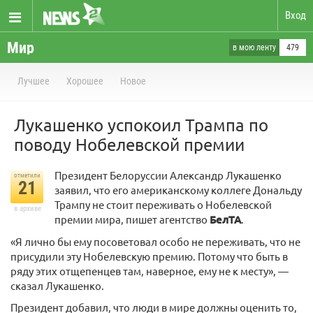
Вход
Мир
в мою ленту
479
Лучшее
Хорошее
Новое
Лукашенко успокоил Трампа по
поводу Нобелевской премии
Президент Белоруссии Александр Лукашенко
отметили
21
заявил, что его американскому коллеге Дональду
Трампу не стоит переживать о Нобелевской
в архиве
премии мира, пишет агентство
БелТА
.
«Я лично бы ему посоветовал особо не переживать, что не
присудили эту Нобелевскую премию. Потому что быть в
ряду этих отщепенцев там, наверное, ему не к месту», —
сказал Лукашенко.
Президент добавил, что люди в мире должны оценить то,