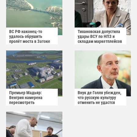
ВС РФ наконец-то
Тихановская допустила
удалось обрушить
удары ВСУ по НПЗ и
пролёт моста в Затоке
складам маркетплейсов
Одесской области
в Белоруссии
Премьер Мадьяр:
Внук де Голля убежден,
Венгрия намерена
что русскую культуру
пересмотреть
отменить не удастся
соглашение с Россией по
АЭС "Пакш-2"