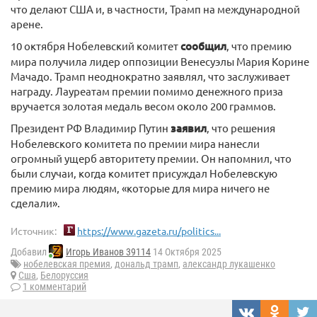
что делают США и, в частности, Трамп на международной
арене.
10 октября Нобелевский комитет
сообщил
, что премию
мира получила лидер оппозиции Венесуэлы Мария Корине
Мачадо. Трамп неоднократно заявлял, что заслуживает
награду. Лауреатам премии помимо денежного приза
вручается золотая медаль весом около 200 граммов.
Президент РФ Владимир Путин
заявил
, что решения
Нобелевского комитета по премии мира нанесли
огромный ущерб авторитету премии. Он напомнил, что
были случаи, когда комитет присуждал Нобелевскую
премию мира людям, «которые для мира ничего не
сделали».
Источник:
https://www.gazeta.ru/politics...
Добавил
Игорь Иванов 39114
14 Октября 2025
нобелевская премия
,
дональд трамп
,
александр лукашенко
Сша
,
Белоруссия
1 комментарий