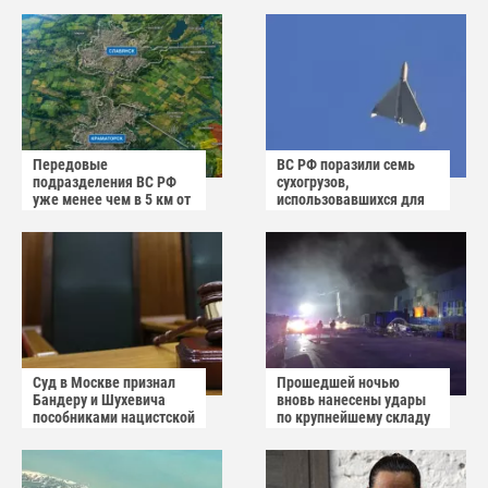
публичного суда
Передовые
ВС РФ поразили семь
подразделения ВС РФ
сухогрузов,
уже менее чем в 5 км от
использовавшихся для
Краматорска и
снабжения ВСУ
Славянска
Суд в Москве признал
Прошедшей ночью
Бандеру и Шухевича
вновь нанесены удары
пособниками нацистской
по крупнейшему складу
Германии
украинского
маркетплейса Rozetka