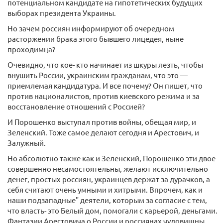
потенциальном кандидате на гипотетических будущих
выборах президента Украины.
Но зачем россиян информируют об очередном
расторжении брака этого бывшего лицедея, ныне
проходимца?
Очевидно, что кое- кто начинает из шкуры лезть, чтобы
внушить России, украинским гражданам, что это —
приемлемая кандидатура. И все почему? Он пишет, что
против националистов, против киевского режима и за
восстановление отношений с Россией?
И Порошенко выступал против войны, обещая мир, и
Зеленский. Тоже самое делают сегодня и Арестович, и
Залужный.
Но абсолютно также как и Зеленский, Порошенко эти двое
совершенно несамостоятельны, желают исключительно
денег, простых россиян, украинцев держат за дурачков, а
себя считают очень умными и хитрыми. Впрочем, как и
наши подзападные" деятели, которым за согласие с тем,
что власть- это Белый дом, помогали с карьерой, деньгами.
Фантазии Арестовича о России и россиянах чудовищны