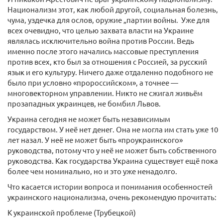
Национализм этот, как любой другой, социальная болезнь,
чума, уздечка для ослов, оружие „партии войны. Уже для
всех очевидно, что целью захвата власти на Украине
являлась исключительно война против России. Ведь
именно после этого начались массовые преступления
против всех, кто был за отношения с Россией, за русский
язык и его культуру. Ничего даже отдаленно подобного не
было при условно «пророссийском», а точнее —
многовекторном управлении. Никто не сжигал живьём
прозападных украинцев, не бомбил Львов.
Украина сегодня не может быть независимым
государством. У неё нет денег. Она не могла им стать уже 10
лет назал. У неё не может быть «проукраинского»
руководства, потому что у неё не может быть собственного
руководства. Как государства Украина существует ещё пока
более чем номинально, но и это уже ненадолго.
Что касается истории вопроса и понимания особенностей
украинского национализма, очень рекомендую прочитать:
К украинской проблеме (Трубецкой)