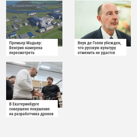
Премьер Мадьяр:
Внук де Голля убежден,
Венгрия намерена
что русскую культуру
пересмотреть
отменить не удастся
соглашение с Россией по
АЭС "Пакш-2"
В Екатеринбурге
совершено покушение
на разработчика дронов
«Упырь»