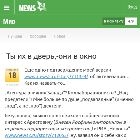
Вход
Мир
в мою ленту
479
Лучшее
Хорошее
Новое
Ты их в дверь,-они в окно
Еще одно подтверждение моей версии
отметили
18
www.news2.ru/story/711324/
об активизации…
Как их назвать-то...
в архиве
„Агентура влияния Запада"? Коллаборационисты? „Нац.
предатели"? Мне больше по душе „подзападные" (именно
„под", а не „про") деятели.
Безусловно, можно понять какой-то общественный
интерес к Арестовичу (
Внесен Росфинмониторингом в
перечень террористов и экстремистов.)
в РИА „Новости"
www.news2.ru/story/712053/
: ну, заявил он о себе как о