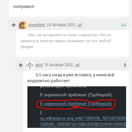
поправил
precedent
, 10 Октября 2025 ,
url
+1
Нет, не вставляется линк корректно. Но по
запросу в поиске через название тут же любой
увидит.
sant
, 10 Октября 2025 ,
url
0
3,5 часа назд я уже вставил, у меня всё
корректно работает