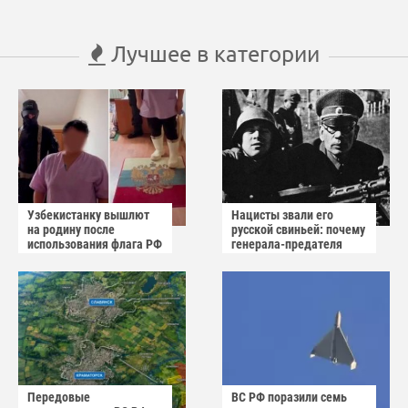
Лучшее в категории
Узбекистанку вышлют
Нацисты звали его
на родину после
русской свиньей: почему
использования флага РФ
генерала-предателя
как коврика
Власова казнили без
публичного суда
Передовые
ВС РФ поразили семь