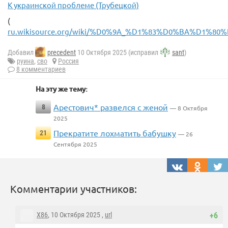
К украинской проблеме (Трубецкой)
(
ru.wikisource.org/wiki/%D0%9A_%D1%83%D0%BA%
Добавил
precedent
10 Октября 2025 (исправил
sant
)
руина
,
сво
Россия
8 комментариев
На эту же тему:
Арестович* развелся с женой
8
— 8 Октября
2025
Прекратите лохматить бабушку
21
— 26
Сентября 2025
Комментарии участников:
X86
, 10 Октября 2025 ,
url
+6