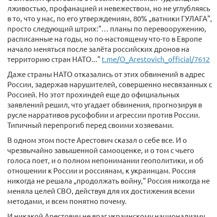
лживостью, профанацией и невежеством, но не углубляясь
в то, что у нас, по его утверждениям, 80% „ватники ГУЛАГА",
просто следующий штрих:"… планы по перевооружению,
расписанные на годы, но по-настоящему что-то в Европе
начало меняться после залёта российских дронов на
территорию стран НАТО..."
t.me/O_Arestovich_official/7612
Даже страны НАТО отказались от этих обвинений в адрес
России, задержав нарушителей, совершенно несвязанных с
Россией. Но этот прохиндей еще до официальных
заявлений решил, что угадает обвинения, прогнозируя в
русле нарративов русофобии и агрессии против России.
Типичный перепрогиб перед своими хозяевами.
В одном этом посте Арестович сказал о себе все. И о
чрезвычайно завышенной самооценке, и о том с чьего
голоса поет, и о полном непонимании геополитики, и об
отношении к России и россиянам, к украинцам. Россия
никогда не решала „продолжать войну," Россия никогда не
меняла целей СВО, действуя для их достижения всеми
методами, и всем понятно почему.
И никакой Арестович не враг украинскому национализму.