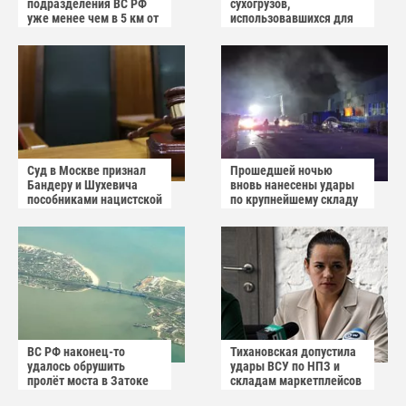
подразделения ВС РФ
сухогрузов,
уже менее чем в 5 км от
использовавшихся для
Краматорска и
снабжения ВСУ
Славянска
Суд в Москве признал
Прошедшей ночью
Бандеру и Шухевича
вновь нанесены удары
пособниками нацистской
по крупнейшему складу
Германии
украинского
маркетплейса Rozetka
ВС РФ наконец-то
Тихановская допустила
удалось обрушить
удары ВСУ по НПЗ и
пролёт моста в Затоке
складам маркетплейсов
Одесской области
в Белоруссии