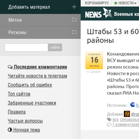
КОРОНАВИРУС
НОВОСТИ
Добавить материал
Военные к
Метки
Штабы 53 и 60
Регионы
районы
Командование
отметили
16
ВСУ выводят и
режим осознал
Последние комментарии
человек
в архиве
Новости в рос
Читайте новости в телеграм
«Штабы 53 и 
Сообщить об ошибке
районы. Проти
сказал РИА Но
Топ сайтов
Забаненные участники
Источник:
h
Правила
Добавил
Иго
всу
,
специальн
Частые вопросы
1 комментари
Ночная тема