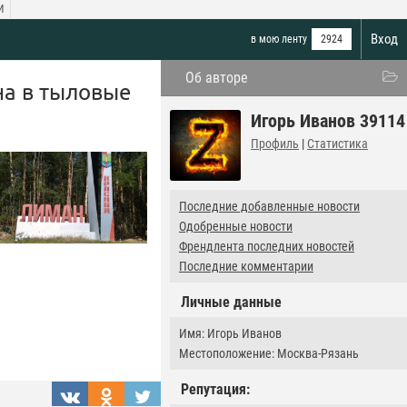
И
Вход
в мою ленту
2924
Об авторе
на в тыловые
Игорь Иванов 39114
Профиль
|
Статистика
Последние добавленные новости
Одобренные новости
Френдлента последних новостей
Последние комментарии
Личные данные
Имя: Игорь Иванов
Местоположение: Москва-Рязань
Репутация: