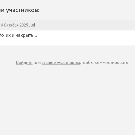
и участников:
, 4 Октября 2025 ,
url
то их и накрыть...
Войдите
или
станьте участником
, чтобы комментировать