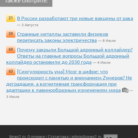
Также смотрите:
В России разработают три новые вакцины от рака
21
— 3 Августа
Странные металлы заставили физиков
59
переписать законы электричества
— 8 Июля
Почему закрыли Большой адронный коллайдер?
69
Ответы на главные вопросы Большой адронный
коллайдер остановили до 2030 года
— 4 Июля
[Сингулярность ума] Мозг в цифре: что
63
происходит с памятью и вниманием Zумеров? Не
деградация, а когнитивная трансформация при
адаптации к лавинообразным изменениям мира
—
3
3 Июля
News2.ru
:
О сервисе
|
Статистика
| admin@news2.ru