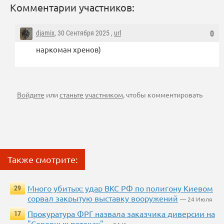
Комментарии участников:
djamix
, 30 Сентября 2025 ,
url
0
наркоман хренов)
Войдите
или
станьте участником
, чтобы комментировать
Также смотрите:
Много убитых: удар ВКС РФ по полигону Киевом
29
сорвал закрытую выставку вооружений
— 24 Июля
Прокуратура ФРГ назвала заказчика диверсии на
17
"Северных потоках"