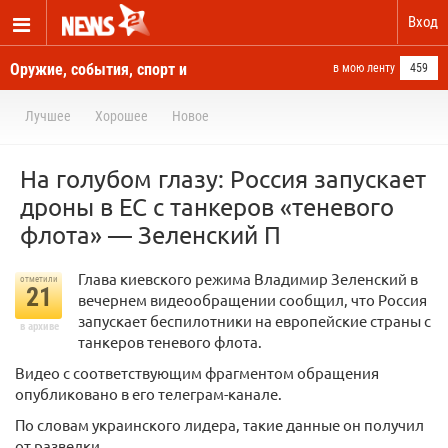
Вход
Оружие, события, спорт и
в мою ленту
459
новости отовсюду
Лучшее
Хорошее
Новое
На голубом глазу: Россия запускает
дроны в ЕС с танкеров «теневого
флота» — Зеленский П
Глава киевского режима Владимир Зеленский в
отметили
21
вечернем видеообращении сообщил, что Россия
запускает беспилотники на европейские страны с
в архиве
танкеров теневого флота.
Видео с соответствующим фрагментом обращения
опубликовано в его телеграм-канале.
По словам украинского лидера, такие данные он получил
от разведки.