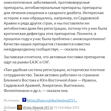
онкологических заболеваний, противовирусные
препараты, антибактериальные препараты, препараты
для лечения ожирения и сахарного диабета. Интересная
история: к нам обращались, например, из Саудовской
Аравии и ряда других стран, и мы поставляли им
антибиотики даже без регистрации, потому что у них была
критическая дефектура этих препаратов. Помните, в
прошлом году и у нас была проблема с амоксициллином?
Качество наших препаратов становится известно
международному сообществу», — сказала она.
Заславская отметила, что активные поставки препаратов
идут на рынки ЕАЭС и СНГ.
«Там удобная система регистрации, исторически плотное
сотрудничество. Также активно работаем со странами
Ближнего Востока и Юго-Восточной Азии — Ираком,
Саудовской Аравией, Эмиратами, Вьетнамом,
Филиппинами и др.», — сказала она.
Источник:
https://tass.ru/obschestvo/251...
Добавил
Игорь Иванов 39114
19 Сентября 2025