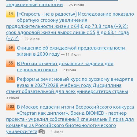
эндокринные патологии
— 25 Июля
[«Старость - не в радость»] Исследование показало
14
обратную сторону увеличения
продолжительности жизни с 64,6 до 73,8 года (+9,2):
срок здоровой жизни вырос лишь с 55,9 до 63,1 года
(+7,2)
— 22 Июля
Онищенко об ожидаемой продолжительности
69
жизни в 2030 году
— 11 Июля
В России отменят домашние задания для
55
первоклассников
— 7 Июля
Реформы речи: новый курс по русскому внедрят в
95
вузах в 2027/2028 учебном году Дисциплина
станет обязательной для всех университетов страны
—
3 Июля
В Москве подвели итоги Всероссийского конкурса
103
«Стартап как диплом». Бренд BIOMED - партнёр
проекта - учредил собственный специальный приз для
команды из Российского биотехнологического
университета
— 2 Июля
2