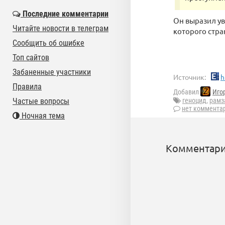
Последние комментарии
Он выразил ув
Читайте новости в телеграм
которого стра
Сообщить об ошибке
Топ сайтов
Забаненные участники
Источник:
h
Правила
Добавил
Иго
Частые вопросы
геноцид
,
рамз
нет коммента
Ночная тема
Комментари