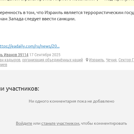
еренность в том, что Израиль является террористическим гос
нам Запада следует ввести санкции.
ttps://eadaily.com/ru/news/20...
рь Иванов 39114
17 Сентября 2025
ан кадыров
,
организация объединённых наций
Израиль
,
Чечня
,
Сектор Г
риев
и участников:
Ни одного комментария пока не добавлено
Войдите
или
станьте участником
, чтобы комментировать