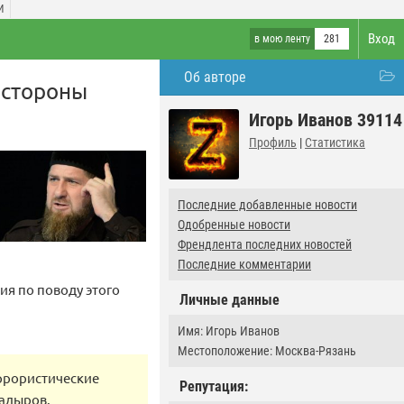
И
Вход
в мою ленту
281
Об авторе
 стороны
Игорь Иванов 39114
Профиль
|
Статистика
Последние добавленные новости
Одобренные новости
Френдлента последних новостей
Последние комментарии
ия по поводу этого
Личные данные
Имя: Игорь Иванов
Местоположение: Москва-Рязань
еррористические
Репутация:
Кадыров.