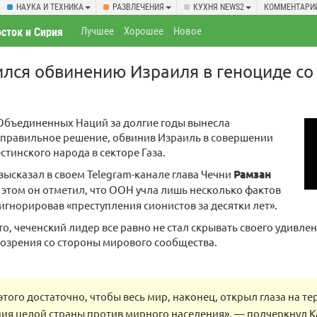
НАУКА И ТЕХНИКА
РАЗВЛЕЧЕНИЯ
КУХНЯ NEWS2
КОММЕНТАРИ
Лучшее
Хорошее
Новое
сток и Сирия
лся обвинению Израиля в геноциде со
Объединенных Наций за долгие годы вынесла
 правильное решение, обвинив Израиль в совершении
стинского народа в секторе Газа.
высказал в своем Telegram-канале глава Чечни
Рамзан
и этом он отметил, что ООН учла лишь несколько фактов
игнорировав «преступления сионистов за десятки лет».
то, чеченский лидер все равно не стал скрывать своего удивлен
озрения со стороны мирового сообщества.
этого достаточно, чтобы весь мир, наконец, открыл глаза на т
ия целой страны против мирного населения», — подчеркнул 