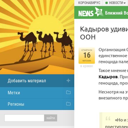
КОРОНАВИРУС
НОВОСТИ
Ближний Во
Кадыров удиви
ООН
Организация 
отметили
16
единственное
геноцида пале
человек
в архиве
Такое мнение 
Кадыров
. Пр
Добавить материал
геноцида, про
Несмотря на э
Метки
внезапного пр
Регионы
«Но и 
преступлен